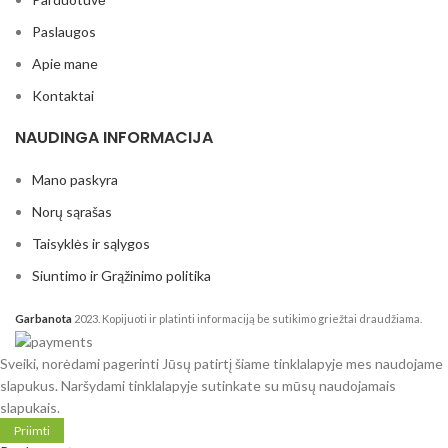
Paslaugos
Apie mane
Kontaktai
NAUDINGA INFORMACIJA
Mano paskyra
Norų sąrašas
Taisyklės ir sąlygos
Siuntimo ir Grąžinimo politika
Garbanota
2023. Kopijuoti ir platinti informaciją be sutikimo griežtai draudžiama.
Sveiki, norėdami pagerinti Jūsų patirtį šiame tinklalapyje mes naudojame
slapukus. Naršydami tinklalapyje sutinkate su mūsų naudojamais
slapukais.
Priimti