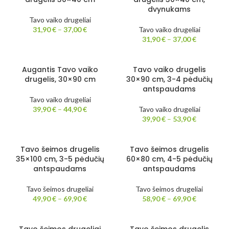
dvynukams
Tavo vaiko drugeliai
31,90
€
–
37,00
€
Tavo vaiko drugeliai
31,90
€
–
37,00
€
Augantis Tavo vaiko
Tavo vaiko drugelis
drugelis, 30×90 cm
30×90 cm, 3-4 pėdučių
antspaudams
Tavo vaiko drugeliai
39,90
€
–
44,90
€
Tavo vaiko drugeliai
39,90
€
–
53,90
€
Tavo šeimos drugelis
Tavo šeimos drugelis
35×100 cm, 3-5 pėdučių
60×80 cm, 4-5 pėdučių
antspaudams
antspaudams
Tavo šeimos drugeliai
Tavo šeimos drugeliai
49,90
€
–
69,90
€
58,90
€
–
69,90
€