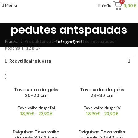
0
Meniu
0,00
€
Paieška
pedutes antspaudas
Pradžia
Produktai su žymomis “pedutes antspaudas”
Kategorijos
Rodoma 1–12 iš 19
Rodyti šoninę juostą
Tavo vaiko drugelis
Tavo vaiko drugelis
20×20 cm
24×30 cm
Tavo vaiko drugeliai
Tavo vaiko drugeliai
18,90
€
–
23,90
€
18,90
€
–
23,90
€
Dvigubas Tavo vaiko
Dvigubas Tavo vaiko
drugelis 30×40 cm
drugelis 30×40 cm,