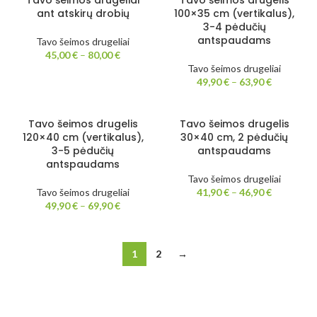
Tavo šeimos drugeliai
Tavo šeimos drugelis
ant atskirų drobių
100×35 cm (vertikalus),
3-4 pėdučių
antspaudams
Tavo šeimos drugeliai
45,00
€
–
80,00
€
Tavo šeimos drugeliai
49,90
€
–
63,90
€
Tavo šeimos drugelis
Tavo šeimos drugelis
120×40 cm (vertikalus),
30×40 cm, 2 pėdučių
3-5 pėdučių
antspaudams
antspaudams
Tavo šeimos drugeliai
Tavo šeimos drugeliai
41,90
€
–
46,90
€
49,90
€
–
69,90
€
1
2
→