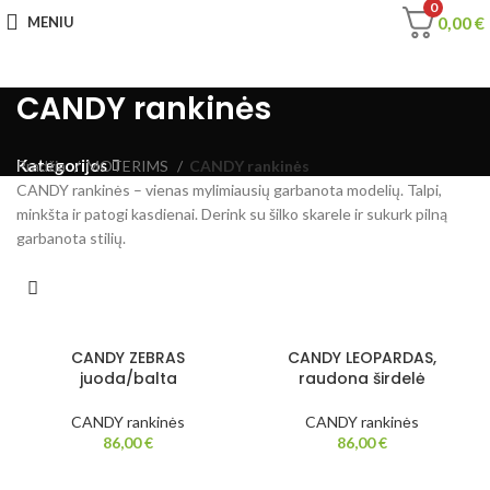
0
0,00
€
MENIU
CANDY rankinės
Kategorijos
Pradžia
MOTERIMS
CANDY rankinės
CANDY rankinės – vienas mylimiausių garbanota modelių. Talpi,
minkšta ir patogi kasdienai. Derink su šilko skarele ir sukurk pilną
garbanota stilių.
CANDY ZEBRAS
CANDY LEOPARDAS,
juoda/balta
raudona širdelė
CANDY rankinės
CANDY rankinės
86,00
€
86,00
€