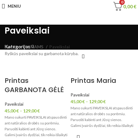
0
0,00
€
MENIU
Paveikslai
Kategorijos
Pradžia
NAMAMS
Paveikslai
Ryškūs paveikslai su garbanota kūryba.
Printas
Printas Maria
GARBANOTA GĖLĖ
Paveikslai
45,00
€
–
129,00
€
Paveikslai
Mano sukurti PAVEIKSLAI atspausdinti
45,00
€
–
129,00
€
ant natūralios drobės su porėmiu.
Mano sukurti PAVEIKSLAI atspausdinti
Paruošti kabinti ant Jūsų sienos.
ant natūralios drobės su porėmiu.
Galimi įvairūs dydžiai, tik reikia išlaikyti
Paruošti kabinti ant Jūsų sienos.
paveikslo proporcijas.
Galimi įvairūs dydžiai, tik reikia išlaikyti