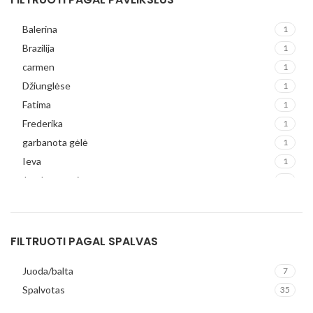
Balerina
1
Brazilija
1
carmen
1
Džiunglėse
1
Fatima
1
Frederika
1
garbanota gėlė
1
Ieva
1
Juoda moteris
1
Karalienė Žirafa
1
kiyoko
1
Lily
1
FILTRUOTI PAGAL SPALVAS
Liu
1
Juoda/balta
7
Lolita
1
Spalvotas
35
Margo
2
maria
1