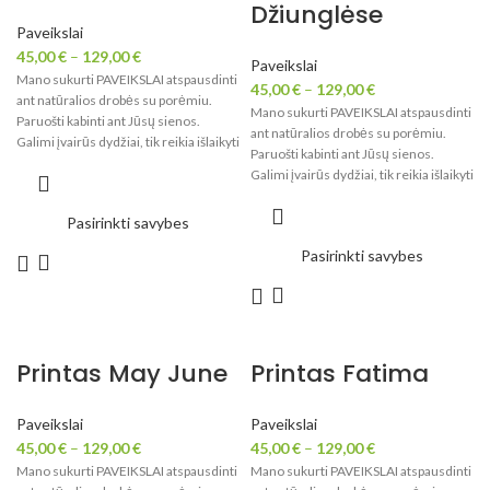
Džiunglėse
Paveikslai
45,00
€
–
129,00
€
Paveikslai
Mano sukurti PAVEIKSLAI atspausdinti
45,00
€
–
129,00
€
ant natūralios drobės su porėmiu.
Mano sukurti PAVEIKSLAI atspausdinti
Paruošti kabinti ant Jūsų sienos.
ant natūralios drobės su porėmiu.
Galimi įvairūs dydžiai, tik reikia išlaikyti
Paruošti kabinti ant Jūsų sienos.
paveikslo proporcijas.
Galimi įvairūs dydžiai, tik reikia išlaikyti
paveikslo proporcijas.
Pasirinkti savybes
Pasirinkti savybes
Printas May June
Printas Fatima
Paveikslai
Paveikslai
45,00
€
–
129,00
€
45,00
€
–
129,00
€
Mano sukurti PAVEIKSLAI atspausdinti
Mano sukurti PAVEIKSLAI atspausdinti