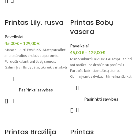
Printas Lily, rusva
Printas Bobų
vasara
Paveikslai
45,00
€
–
129,00
€
Paveikslai
Mano sukurti PAVEIKSLAI atspausdinti
45,00
€
–
129,00
€
ant natūralios drobės su porėmiu.
Mano sukurti PAVEIKSLAI atspausdinti
Paruošti kabinti ant Jūsų sienos.
ant natūralios drobės su porėmiu.
Galimi įvairūs dydžiai, tik reikia išlaikyti
Paruošti kabinti ant Jūsų sienos.
paveikslo proporcijas.
Galimi įvairūs dydžiai, tik reikia išlaikyti
paveikslo proporcijas.
Pasirinkti savybes
Pasirinkti savybes
Printas Brazilija
Printas