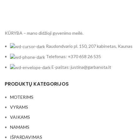
may june
1
Miškas naktį
1
Miško uoga
1
KŪRYBA – mano didžioji gyvenimo meilė.
Moters sapnas
1
Naoko
1
Raudondvario pl. 150, 207 kabinetas, Kaunas
Naomi
1
Telefonas: +370 658 26 535
Niki
1
E-paštas: justina@garbanota.lt
Nina
1
Rose
1
PRODUKTŲ KATEGORIJOS
Roxana
1
Rudeninė Sara
1
MOTERIMS
Siuzana
2
VYRAMS
Sofi
1
VAIKAMS
Tai yra moteris
1
Turgus / Bohema
1
NAMAMS
Undinė
1
IŠPARDAVIMAS