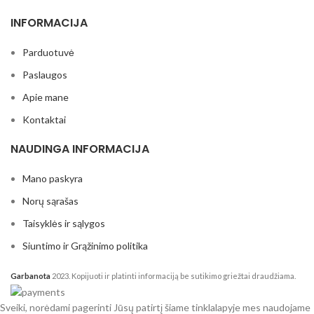
Urtė
1
INFORMACIJA
Valerie
2
Veronika
1
Parduotuvė
Vilkas
2
Paslaugos
Yoko
2
Apie mane
Kontaktai
NAUDINGA INFORMACIJA
Mano paskyra
Norų sąrašas
Taisyklės ir sąlygos
Siuntimo ir Grąžinimo politika
Garbanota
2023. Kopijuoti ir platinti informaciją be sutikimo griežtai draudžiama.
Sveiki, norėdami pagerinti Jūsų patirtį šiame tinklalapyje mes naudojame