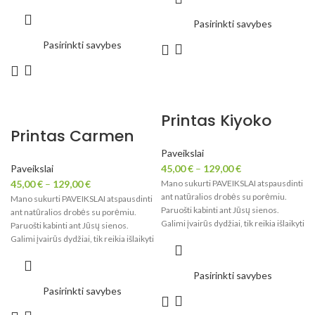
paveikslo proporcijas.
Pasirinkti savybes
Pasirinkti savybes
Printas Kiyoko
Printas Carmen
Paveikslai
Paveikslai
45,00
€
–
129,00
€
45,00
€
–
129,00
€
Mano sukurti PAVEIKSLAI atspausdinti
ant natūralios drobės su porėmiu.
Mano sukurti PAVEIKSLAI atspausdinti
Paruošti kabinti ant Jūsų sienos.
ant natūralios drobės su porėmiu.
Galimi įvairūs dydžiai, tik reikia išlaikyti
Paruošti kabinti ant Jūsų sienos.
paveikslo proporcijas.
Galimi įvairūs dydžiai, tik reikia išlaikyti
paveikslo proporcijas.
Pasirinkti savybes
Pasirinkti savybes