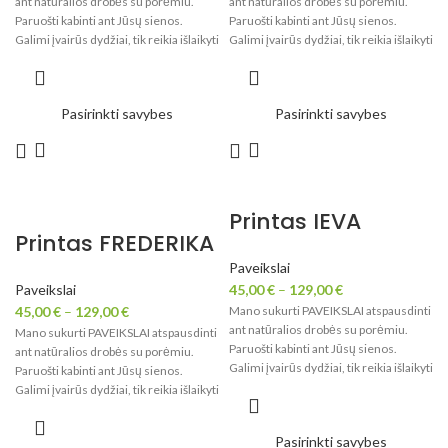
ant natūralios drobės su porėmiu.
ant natūralios drobės su porėmiu.
Paruošti kabinti ant Jūsų sienos.
Paruošti kabinti ant Jūsų sienos.
Galimi įvairūs dydžiai, tik reikia išlaikyti
Galimi įvairūs dydžiai, tik reikia išlaikyti
paveikslo proporcijas.
paveikslo proporcijas.
Pasirinkti savybes
Pasirinkti savybes
Printas IEVA
Printas FREDERIKA
Paveikslai
Paveikslai
45,00
€
–
129,00
€
45,00
€
–
129,00
€
Mano sukurti PAVEIKSLAI atspausdinti
ant natūralios drobės su porėmiu.
Mano sukurti PAVEIKSLAI atspausdinti
Paruošti kabinti ant Jūsų sienos.
ant natūralios drobės su porėmiu.
Galimi įvairūs dydžiai, tik reikia išlaikyti
Paruošti kabinti ant Jūsų sienos.
paveikslo proporcijas.
Galimi įvairūs dydžiai, tik reikia išlaikyti
paveikslo proporcijas.
Pasirinkti savybes