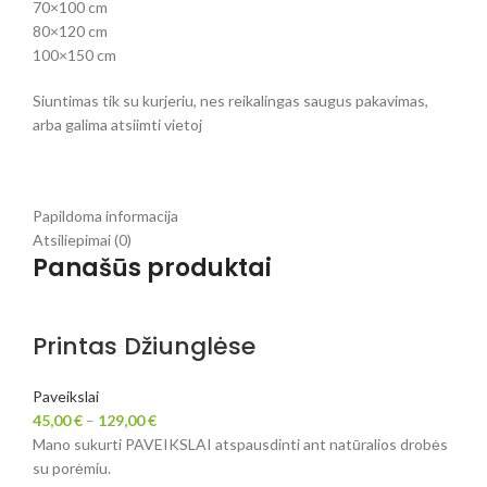
70×100 cm
80×120 cm
100×150 cm
Siuntimas tik su kurjeriu, nes reikalingas saugus pakavimas,
arba galima atsiimti vietoj
Papildoma informacija
Atsiliepimai (0)
Panašūs produktai
Printas Džiunglėse
Paveikslai
45,00
€
–
129,00
€
Mano sukurti PAVEIKSLAI atspausdinti ant natūralios drobės
su porėmiu.