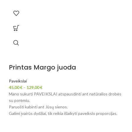
Printas Margo juoda
Paveikslai
45,00
€
–
129,00
€
Mano sukurti PAVEIKSLAI atspausdinti ant natūralios drobės
su porėmiu.
Paruošti kabinti ant Jūsų sienos.
Galimi įvairūs dydžiai, tik reikia išlaikyti paveikslo proporcijas.