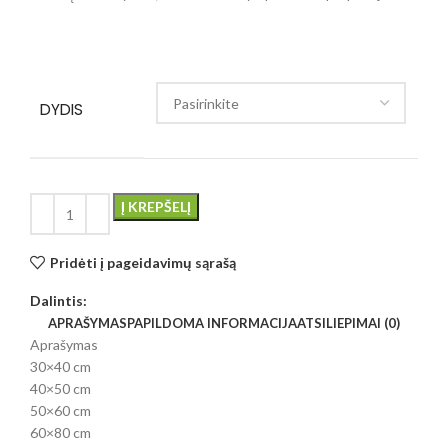
DYDIS
Į KREPŠELĮ
Pridėti į pageidavimų sąrašą
Dalintis:
APRAŠYMAS
PAPILDOMA INFORMACIJA
ATSILIEPIMAI (0)
Aprašymas
30×40 cm
40×50 cm
50×60 cm
60×80 cm