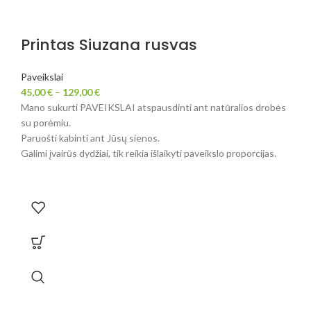
Printas Siuzana rusvas
Paveikslai
45,00
€
–
129,00
€
Mano sukurti PAVEIKSLAI atspausdinti ant natūralios drobės
su porėmiu.
Paruošti kabinti ant Jūsų sienos.
Galimi įvairūs dydžiai, tik reikia išlaikyti paveikslo proporcijas.