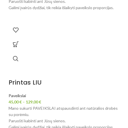
Paruošti kabinti ant Jūsų sienos.
Galimi įvairūs dydžiai, tik reikia išlaikyti paveikslo proporcijas.
Printas LIU
Paveikslai
45,00
€
–
129,00
€
Mano sukurti PAVEIKSLAI atspausdinti ant natūralios drobės
su porėmiu.
Paruošti kabinti ant Jūsų sienos.
Galimi įvairūs dydžiai, tik reikia išlaikyti paveikslo proporcijas.