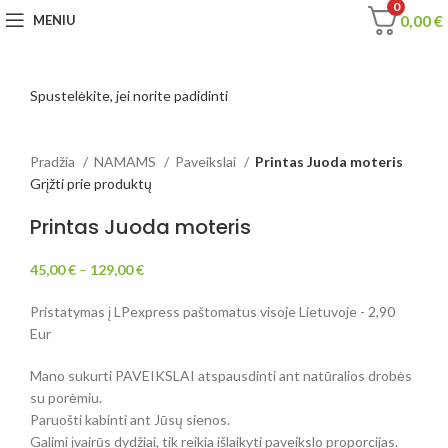
0
0,00
€
MENIU
Spustelėkite, jei norite padidinti
Pradžia
NAMAMS
Paveikslai
Printas Juoda moteris
Grįžti prie produktų
Printas Juoda moteris
45,00
€
–
129,00
€
Pristatymas į LPexpress paštomatus visoje Lietuvoje - 2,90
Eur
Mano sukurti PAVEIKSLAI atspausdinti ant natūralios drobės
su porėmiu.
Paruošti kabinti ant Jūsų sienos.
Galimi įvairūs dydžiai, tik reikia išlaikyti paveikslo proporcijas.