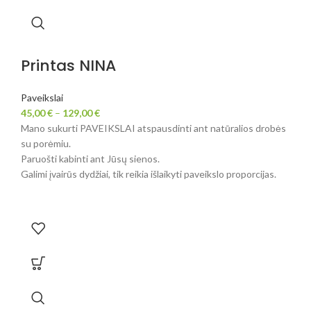
Printas NINA
Paveikslai
45,00
€
–
129,00
€
Mano sukurti PAVEIKSLAI atspausdinti ant natūralios drobės
su porėmiu.
Paruošti kabinti ant Jūsų sienos.
Galimi įvairūs dydžiai, tik reikia išlaikyti paveikslo proporcijas.