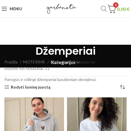
0
0,00
€
MENIU
Džemperiai
Pradžia
MOTERIMS
Drabužiai
Džemperiai
Kategorijos
Rodomi visi rezultatai: 11
Patogūs ir stilingi džemperiai kasdieniam dėvėjimui.
Rodyti šoninę juostą