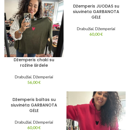
Džemperis JUODAS su
siuvinėta GARBANOTA
GĖLE
Drabužiai
,
Džemperiai
60,00
€
Džemperis chaki su
rožine širdele
Drabužiai
,
Džemperiai
56,00
€
Džemperis baltas su
siuvinėta GARBANOTA
GĖLE
Drabužiai
,
Džemperiai
60,00
€