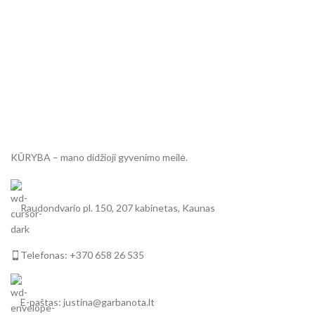
KŪRYBA – mano didžioji gyvenimo meilė.
Raudondvario pl. 150, 207 kabinetas, Kaunas
Telefonas: +370 658 26 535
E-paštas: justina@garbanota.lt