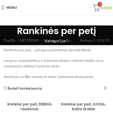
0
0,00
€
MENIU
Rankinės per petį
Pradžia
MOTERIMS
Rankinės per petį
Rodoma 1–12 iš 91
Kategorijos
Rankinės per petį – patogus pasirinkimas aktyviai dienai.
Lengvos, kompaktiškos ir išskirtinio dizaino rankinės leidžia visus
svarbiausius daiktus turėti po ranka.
Derink jas su šilko skarele ar kitais Garbanota aksesuarais.
Rodyti šoninę juostą
Rankinė per petį ZEBRAS,
Rankinė per petį JUODA,
raudonas
balta širdelė