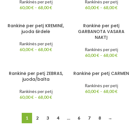
Rankinės per petį
Rankinės per petį
60,00
€
–
68,00
€
60,00
€
–
68,00
€
Rankinė per petį KREMINĖ,
Rankinė per petį
juoda širdelė
GARBANOTA VASARA
NAKTĮ
Rankinės per petį
60,00
€
–
68,00
€
Rankinės per petį
60,00
€
–
68,00
€
Rankinė per petį ZEBRAS,
Rankinė per petį CARMEN
juoda/balta
Rankinės per petį
Rankinės per petį
60,00
€
–
68,00
€
60,00
€
–
68,00
€
1
2
3
4
…
6
7
8
→