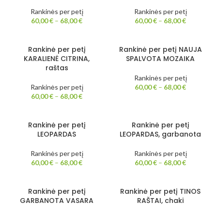
Rankinės per petį
Rankinės per petį
60,00
€
–
68,00
€
60,00
€
–
68,00
€
Rankinė per petį
Rankinė per petį NAUJA
KARALIENĖ CITRINA,
SPALVOTA MOZAIKA
raštas
Rankinės per petį
Rankinės per petį
60,00
€
–
68,00
€
60,00
€
–
68,00
€
Rankinė per petį
Rankinė per petį
LEOPARDAS
LEOPARDAS, garbanota
Rankinės per petį
Rankinės per petį
60,00
€
–
68,00
€
60,00
€
–
68,00
€
Rankinė per petį
Rankinė per petį TINOS
GARBANOTA VASARA
RAŠTAI, chaki