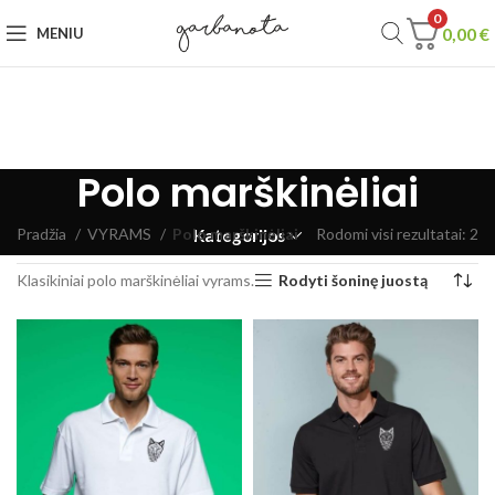
0
0,00
€
MENIU
Polo marškinėliai
Pradžia
VYRAMS
Polo marškinėliai
Rodomi visi rezultatai: 2
Kategorijos
Klasikiniai polo marškinėliai vyrams.
Rodyti šoninę juostą