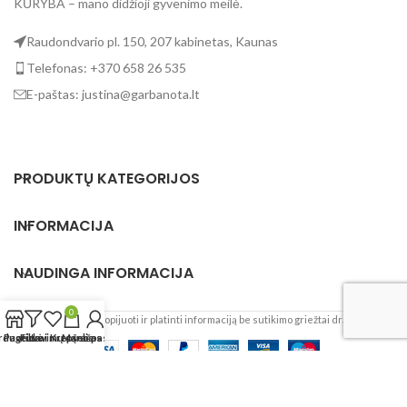
KŪRYBA – mano didžioji gyvenimo meilė.
Raudondvario pl. 150, 207 kabinetas, Kaunas
Telefonas: +370 658 26 535
E-paštas: justina@garbanota.lt
PRODUKTŲ KATEGORIJOS
INFORMACIJA
NAUDINGA INFORMACIJA
0
Garbanota
2023. Kopijuoti ir platinti informaciją be sutikimo griežtai draudžiama.
rduotuvė
Pageidavimų sąrašas
Filtrai
Krepšelis
Mano paskyra
English
Lietuvių
Français
(
French
)
Sveiki, norėdami pagerinti Jūsų patirtį šiame tinklalapyje mes
naudojame slapukus. Naršydami tinklalapyje sutinkate su mūsų