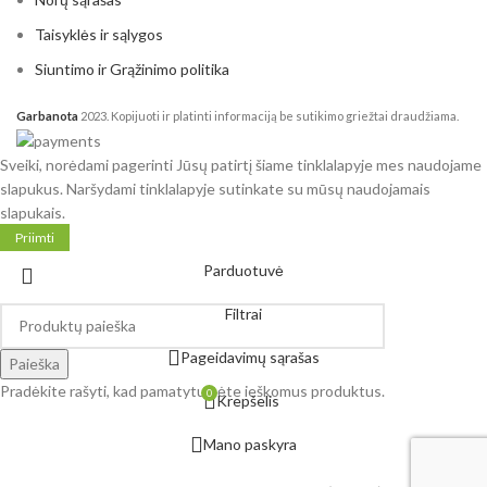
Petneša leopardinė
1
Taisyklės ir sąlygos
Rose
3
Siuntimo ir Grąžinimo politika
Roxana
2
Roxy
2
Garbanota
2023. Kopijuoti ir platinti informaciją be sutikimo griežtai draudžiama.
Širdelė
3
Sveiki, norėdami pagerinti Jūsų patirtį šiame tinklalapyje mes naudojame
Siuzana
3
slapukus. Naršydami tinklalapyje sutinkate su mūsų naudojamais
Sofi
10
slapukais.
Spalvoti burbulai
1
Priimti
Spalvotos tulpės
2
Parduotuvė
Šviesios tulpės rausvame fone
1
Filtrai
Tina
1
tinos raštai
1
Pageidavimų sąrašas
Paieška
Undinė
2
Pradėkite rašyti, kad pamatytumėte ieškomus produktus.
0
Krepšelis
Urtė
2
Valentina
1
Mano paskyra
Valerie
6