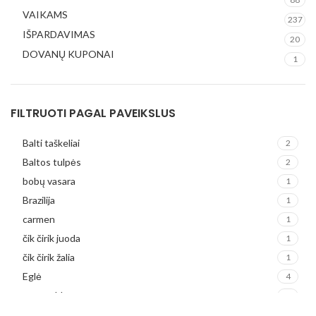
VAIKAMS
237
IŠPARDAVIMAS
20
DOVANŲ KUPONAI
1
FILTRUOTI PAGAL PAVEIKSLUS
Balti taškeliai
2
Baltos tulpės
2
bobų vasara
1
Brazilija
1
carmen
1
čik čirik juoda
1
čik čirik žalia
1
Eglė
4
esmeralda
1
Frederika
2