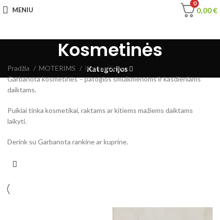
0
0,00
€
MENIU
Kosmetinės
Pradžia
MOTERIMS
Kosmetinės
Kategorijos
Garbanota kosmetinės – patogios smulkmenoms ir kasdieniams
daiktams.
Puikiai tinka kosmetikai, raktams ar kitiems mažiems daiktams
laikyti.
Derink su Garbanota rankine ar kuprine.