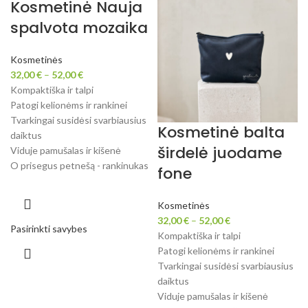
Kosmetinė Nauja
spalvota mozaika
Kosmetinės
32,00
€
–
52,00
€
Kompaktiška ir talpi
Patogi kelionėms ir rankinei
Tvarkingai susidėsi svarbiausius
Kosmetinė balta
daiktus
širdelė juodame
Viduje pamušalas ir kišenė
O prisegus petnešą - rankinukas
fone
Kosmetinės
32,00
€
–
52,00
€
Pasirinkti savybes
Kompaktiška ir talpi
Patogi kelionėms ir rankinei
Tvarkingai susidėsi svarbiausius
daiktus
Viduje pamušalas ir kišenė