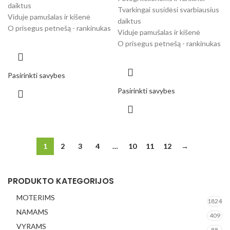
daiktus
Tvarkingai susidėsi svarbiausius
Viduje pamušalas ir kišenė
daiktus
O prisegus petnešą - rankinukas
Viduje pamušalas ir kišenė
O prisegus petnešą - rankinukas
Pasirinkti savybes
Pasirinkti savybes
1
2
3
4
…
10
11
12
→
PRODUKTO KATEGORIJOS
MOTERIMS
1824
NAMAMS
409
VYRAMS
88