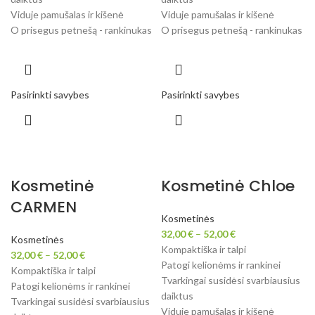
Viduje pamušalas ir kišenė
Viduje pamušalas ir kišenė
O prisegus petnešą - rankinukas
O prisegus petnešą - rankinukas
Pasirinkti savybes
Pasirinkti savybes
Kosmetinė
Kosmetinė Chloe
CARMEN
Kosmetinės
32,00
€
–
52,00
€
Kosmetinės
Kompaktiška ir talpi
32,00
€
–
52,00
€
Patogi kelionėms ir rankinei
Kompaktiška ir talpi
Tvarkingai susidėsi svarbiausius
Patogi kelionėms ir rankinei
daiktus
Tvarkingai susidėsi svarbiausius
Viduje pamušalas ir kišenė