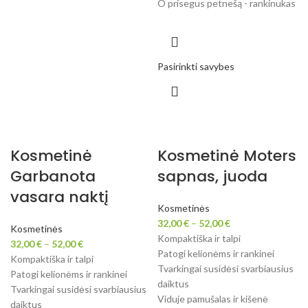
O prisegus petnešą - rankinukas
Pasirinkti savybes
Kosmetinė
Kosmetinė Moters
Garbanota
sapnas, juoda
vasara naktį
Kosmetinės
32,00
€
–
52,00
€
Kosmetinės
Kompaktiška ir talpi
32,00
€
–
52,00
€
Patogi kelionėms ir rankinei
Kompaktiška ir talpi
Tvarkingai susidėsi svarbiausius
Patogi kelionėms ir rankinei
daiktus
Tvarkingai susidėsi svarbiausius
Viduje pamušalas ir kišenė
daiktus