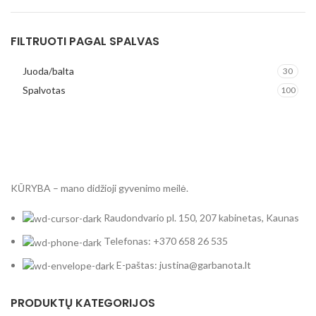
garbanota gėlė
6
Garbanota leopardas
1
FILTRUOTI PAGAL SPALVAS
garbanota vasara
1
Juoda/balta
30
garbanota vasara nakti
2
Spalvotas
100
Ieva
1
Izabela
1
Jūratė
2
karalienė citrina
2
karaliene citrina raštas
1
KŪRYBA – mano didžioji gyvenimo meilė.
Karalienė Žirafa
2
Katinėlis
1
Raudondvario pl. 150, 207 kabinetas, Kaunas
Kim
1
Telefonas: +370 658 26 535
kiyoko
2
E-paštas: justina@garbanota.lt
kiyoko gėlės baltas
1
kiyoko paveikslas baltas
1
PRODUKTŲ KATEGORIJOS
kiyoko paveikslas juodas
1