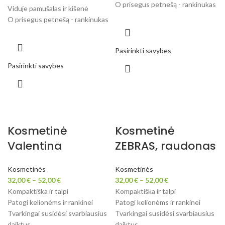
O prisegus petnešą - rankinukas
Viduje pamušalas ir kišenė
O prisegus petnešą - rankinukas
Pasirinkti savybes
Pasirinkti savybes
Kosmetinė
Kosmetinė
Valentina
ZEBRAS, raudonas
Kosmetinės
Kosmetinės
32,00
€
–
52,00
€
32,00
€
–
52,00
€
Kompaktiška ir talpi
Kompaktiška ir talpi
Patogi kelionėms ir rankinei
Patogi kelionėms ir rankinei
Tvarkingai susidėsi svarbiausius
Tvarkingai susidėsi svarbiausius
daiktus
daiktus