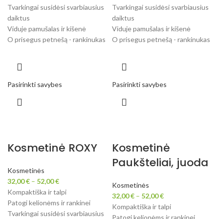
Tvarkingai susidėsi svarbiausius
Tvarkingai susidėsi svarbiausius
daiktus
daiktus
Viduje pamušalas ir kišenė
Viduje pamušalas ir kišenė
O prisegus petnešą - rankinukas
O prisegus petnešą - rankinukas
Pasirinkti savybes
Pasirinkti savybes
Kosmetinė ROXY
Kosmetinė
Paukšteliai, juoda
Kosmetinės
32,00
€
–
52,00
€
Kosmetinės
Kompaktiška ir talpi
32,00
€
–
52,00
€
Patogi kelionėms ir rankinei
Kompaktiška ir talpi
Tvarkingai susidėsi svarbiausius
Patogi kelionėms ir rankinei