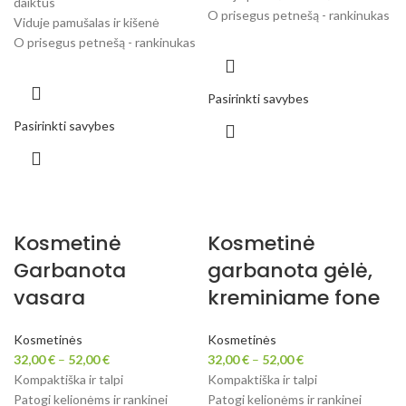
daiktus
O prisegus petnešą - rankinukas
Viduje pamušalas ir kišenė
O prisegus petnešą - rankinukas
Pasirinkti savybes
Pasirinkti savybes
Kosmetinė
Kosmetinė
Garbanota
garbanota gėlė,
vasara
kreminiame fone
Kosmetinės
Kosmetinės
32,00
€
–
52,00
€
32,00
€
–
52,00
€
Kompaktiška ir talpi
Kompaktiška ir talpi
Patogi kelionėms ir rankinei
Patogi kelionėms ir rankinei