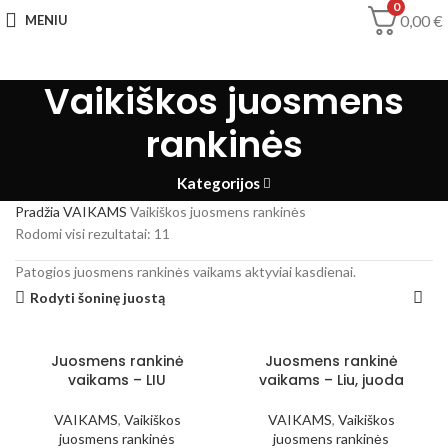
0
0,00
€
MENIU
Vaikiškos juosmens
rankinės
Kategorijos
Pradžia
VAIKAMS
Vaikiškos juosmens rankinės
Rodomi visi rezultatai: 11
Patogios juosmens rankinės vaikams aktyviai kasdienai.
Rodyti šoninę juostą
Juosmens rankinė
Juosmens rankinė
vaikams – LIU
vaikams – Liu, juoda
VAIKAMS
,
Vaikiškos
VAIKAMS
,
Vaikiškos
juosmens rankinės
juosmens rankinės