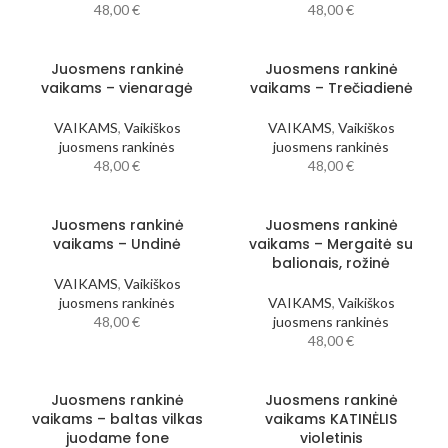
48,00
€
48,00
€
Juosmens rankinė
Juosmens rankinė
vaikams – vienaragė
vaikams – Trečiadienė
VAIKAMS
,
Vaikiškos
VAIKAMS
,
Vaikiškos
juosmens rankinės
juosmens rankinės
48,00
€
48,00
€
Juosmens rankinė
Juosmens rankinė
vaikams – Undinė
vaikams – Mergaitė su
balionais, rožinė
VAIKAMS
,
Vaikiškos
juosmens rankinės
VAIKAMS
,
Vaikiškos
48,00
€
juosmens rankinės
48,00
€
Juosmens rankinė
Juosmens rankinė
vaikams – baltas vilkas
vaikams KATINĖLIS
juodame fone
violetinis