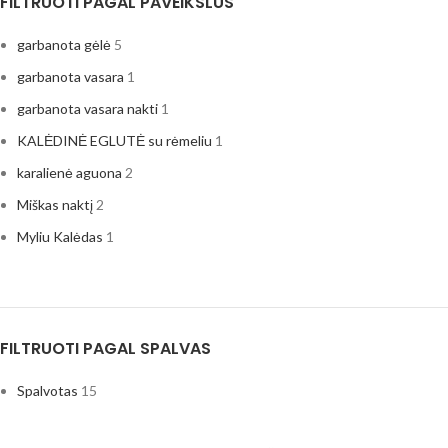
FILTRUOTI PAGAL PAVEIKSLUS
garbanota gėlė
5
garbanota vasara
1
garbanota vasara nakti
1
KALĖDINĖ EGLUTĖ su rėmeliu
1
karalienė aguona
2
Miškas naktį
2
Myliu Kalėdas
1
Tulpės
1
Tulpytės
1
FILTRUOTI PAGAL SPALVAS
Spalvotas
15