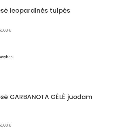
esė leopardinės tulpės
6,00
€
 savybes
iesė GARBANOTA GĖLĖ juodam
6,00
€