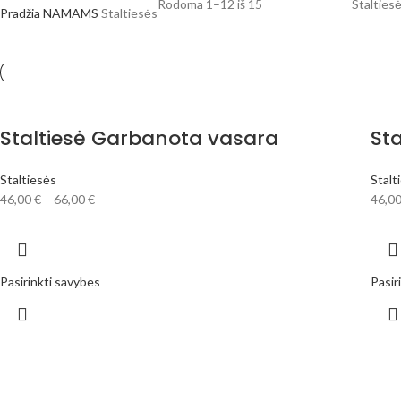
Rodoma 1–12 iš 15
Staltiesė
Pradžia
NAMAMS
Staltiesės
Staltiesė Garbanota vasara
St
Staltiesės
Stalt
46,00
€
–
66,00
€
46,0
Pasirinkti savybes
Pasir