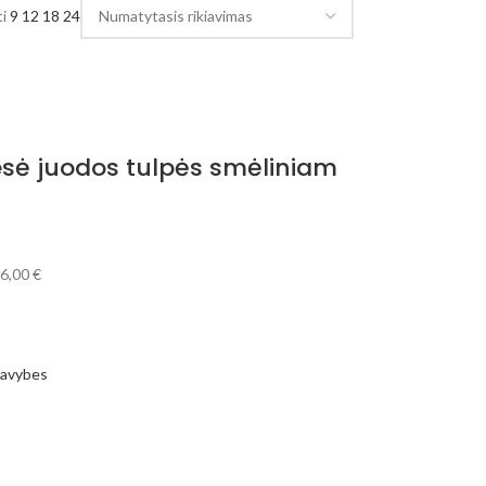
ti
9
12
18
24
iesė juodos tulpės smėliniam
6,00
€
 savybes