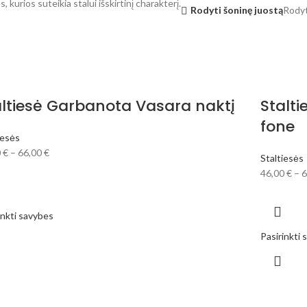
s, kurios suteikia stalui išskirtinį charakterį.
Rodyti šoninę juostą
Rody
altiesė Garbanota Vasara naktį
Stalt
fone
iesės
0
€
–
66,00
€
Staltiesės
46,00
€
–
6
inkti savybes
Pasirinkti