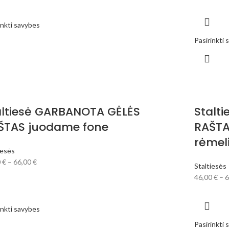
inkti savybes
Pasirinkti
altiesė GARBANOTA GĖLĖS
Stalt
ŠTAS juodame fone
RAŠTA
rėmel
iesės
0
€
–
66,00
€
Staltiesės
46,00
€
–
6
inkti savybes
Pasirinkti