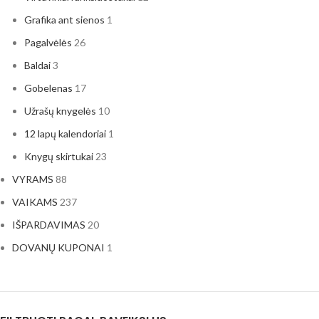
Grafika ant sienos
1
Pagalvėlės
26
Baldai
3
Gobelenas
17
Užrašų knygelės
10
12 lapų kalendoriai
1
Knygų skirtukai
23
VYRAMS
88
VAIKAMS
237
IŠPARDAVIMAS
20
DOVANŲ KUPONAI
1