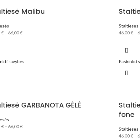
ltiesė Malibu
Stalti
iesės
Staltiesės
0
€
–
66,00
€
46,00
€
–
6
inkti savybes
Pasirinkti
altiesė GARBANOTA GĖLĖ
Stalt
fone
iesės
0
€
–
66,00
€
Staltiesės
46,00
€
–
6