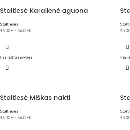
Staltiesė Karalienė aguona
Sta
Staltiesės
Stalt
46,00
€
–
66,00
€
46,0
Pasirinkti savybes
Pasir
Staltiesė Miškas naktį
St
Staltiesės
Stalt
46,00
€
–
66,00
€
46,0