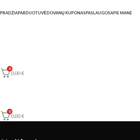
PRADŽIA
PARDUOTUVĖ
DOVANŲ KUPONAS
PASLAUGOS
APIE MANE
0
0,00
€
0
0,00
€