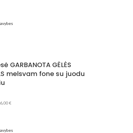
 savybes
iesė GARBANOTA GĖLĖS
S melsvam fone su juodu
iu
6,00
€
 savybes