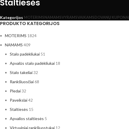
Staltiesės
MOTERIMS
NAMAMS
VYRAMS
VAIKAMS
DOVANŲ KUPONA
Kategorijos
PRODUKTO KATEGORIJOS
MOTERIMS
1824
NAMAMS
409
Stalo padėkliukai
51
Apvalūs stalo padėkliukai
18
Stalo takeliai
32
Rankšluosčiai
68
Pledai
32
Paveikslai
42
Staltiesės
15
Apvalios staltiesės
5
Virtuviniai rankšluostukai
12