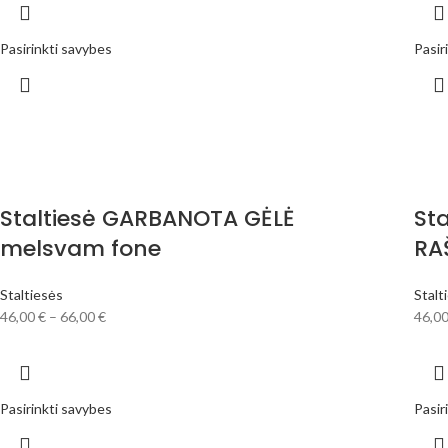
Pasirinkti savybes
Pasir
Staltiesė GARBANOTA GĖLĖ
St
melsvam fone
RA
Staltiesės
Stalt
46,00
€
–
66,00
€
46,0
Pasirinkti savybes
Pasir