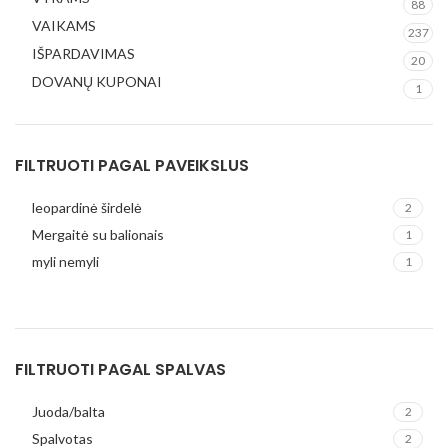
88
VAIKAMS
237
IŠPARDAVIMAS
20
DOVANŲ KUPONAI
1
FILTRUOTI PAGAL PAVEIKSLUS
leopardinė širdelė
2
Mergaitė su balionais
1
myli nemyli
1
FILTRUOTI PAGAL SPALVAS
Juoda/balta
2
Spalvotas
2