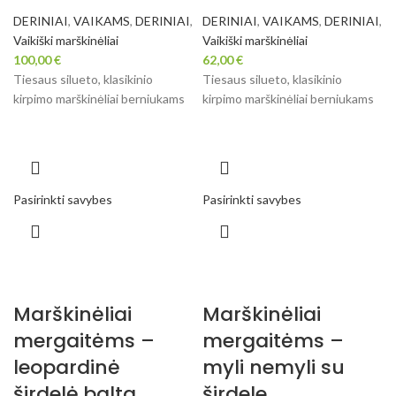
DERINIAI
,
VAIKAMS
,
DERINIAI
,
DERINIAI
,
VAIKAMS
,
DERINIAI
,
Vaikiški marškinėliai
Vaikiški marškinėliai
100,00
€
62,00
€
Tiesaus silueto, klasikinio
Tiesaus silueto, klasikinio
kirpimo marškinėliai berniukams
kirpimo marškinėliai berniukams
Pasirinkti savybes
Pasirinkti savybes
Marškinėliai
Marškinėliai
mergaitėms –
mergaitėms –
leopardinė
myli nemyli su
širdelė,balta
širdele