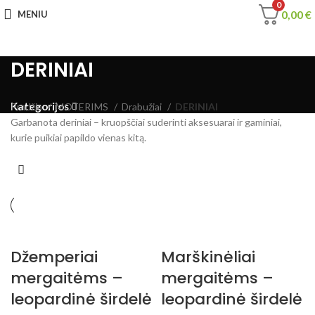
0
0,00
€
MENIU
DERINIAI
Kategorijos
Pradžia
MOTERIMS
Drabužiai
DERINIAI
Garbanota deriniai – kruopščiai suderinti aksesuarai ir gaminiai,
kurie puikiai papildo vienas kitą.
Džemperiai
Marškinėliai
mergaitėms –
mergaitėms –
leopardinė širdelė
leopardinė širdelė