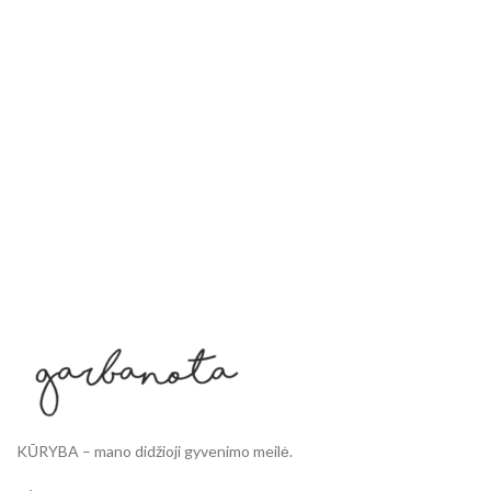
KŪRYBA – mano didžioji gyvenimo meilė.