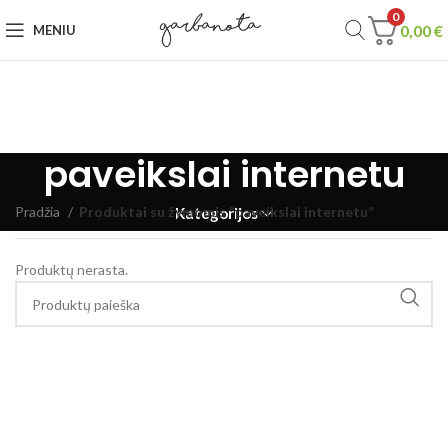
0
0,00
€
MENIU
paveikslai internetu
Pradžia
Produktai su žymomis “paveikslai internetu”
Kategorijos
Produktų nerasta.