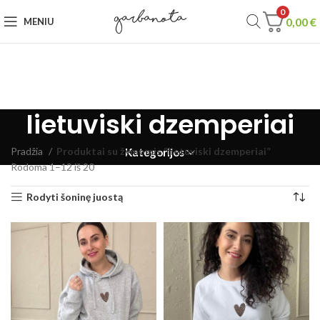
0
0,00
€
MENIU
lietuviski dzemperiai
Pradžia
Produktai su žymomis “lietuviski dzemperiai”
Kategorijos
Rodoma 1–12 iš 20
Rodyti šoninę juostą