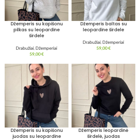
Džemperis su kapišonu
Džemperis baltas su
pilkas su leopardine
leopardine širdele
širdele
Drabužiai
,
Džemperiai
Drabužiai
,
Džemperiai
59,00
€
59,00
€
Džemperis su kapišonu
Džemperis leopardinė
juodas su leopardine
širdelė, juodas