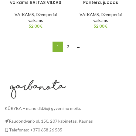
vaikams BALTAS VILKAS
Pantera, juodas
VAIKAMS
,
Džemperiai
VAIKAMS
,
Džemperiai
vaikams
vaikams
52,00
€
52,00
€
1
2
→
KŪRYBA – mano didžioji gyvenimo meilė.
Raudondvario pl. 150, 207 kabinetas, Kaunas
Telefonas: +370 658 26 535