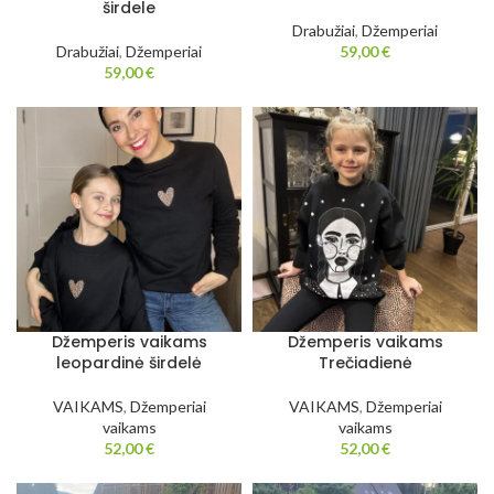
širdele
Drabužiai
,
Džemperiai
Drabužiai
,
Džemperiai
59,00
€
59,00
€
Džemperis vaikams
Džemperis vaikams
leopardinė širdelė
Trečiadienė
VAIKAMS
,
Džemperiai
VAIKAMS
,
Džemperiai
vaikams
vaikams
52,00
€
52,00
€