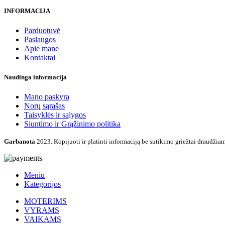
INFORMACIJA
Parduotuvė
Paslaugos
Apie mane
Kontaktai
Naudinga informacija
Mano paskyra
Norų sąrašas
Taisyklės ir sąlygos
Siuntimo ir Grąžinimo politika
Garbanota
2023. Kopijuoti ir platinti informaciją be sutikimo griežtai draudžia
Meniu
Kategorijos
MOTERIMS
VYRAMS
VAIKAMS