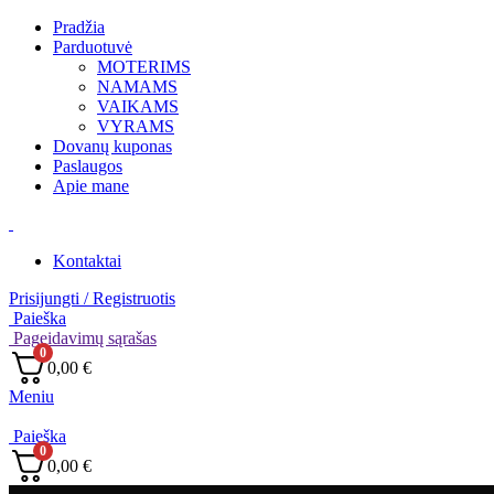
Pradžia
Parduotuvė
MOTERIMS
NAMAMS
VAIKAMS
VYRAMS
Dovanų kuponas
Paslaugos
Apie mane
Kontaktai
Prisijungti / Registruotis
Paieška
Pageidavimų sąrašas
0
0,00
€
Meniu
Paieška
0
0,00
€