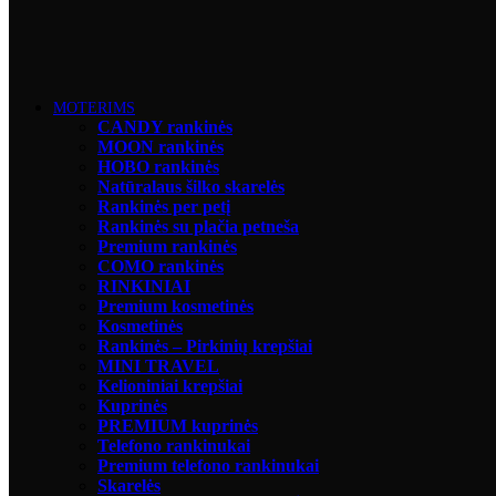
MOTERIMS
CANDY rankinės
MOON rankinės
HOBO rankinės
Natūralaus šilko skarelės
Rankinės per petį
Rankinės su plačia petneša
Premium rankinės
COMO rankinės
RINKINIAI
Premium kosmetinės
Kosmetinės
Rankinės – Pirkinių krepšiai
MINI TRAVEL
Kelioniniai krepšiai
Kuprinės
PREMIUM kuprinės
Telefono rankinukai
Premium telefono rankinukai
Skarelės