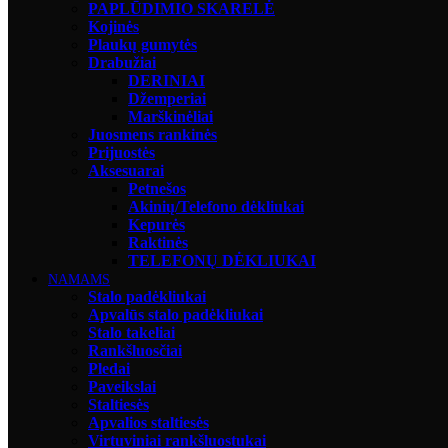
PAPLŪDIMIO SKARELĖ
Kojinės
Plaukų gumytės
Drabužiai
DERINIAI
Džemperiai
Marškinėliai
Juosmens rankinės
Prijuostės
Aksesuarai
Petnešos
Akinių/Telefono dėkliukai
Kepurės
Raktinės
TELEFONŲ DĖKLIUKAI
NAMAMS
Stalo padėkliukai
Apvalūs stalo padėkliukai
Stalo takeliai
Rankšluosčiai
Pledai
Paveikslai
Staltiesės
Apvalios staltiesės
Virtuviniai rankšluostukai