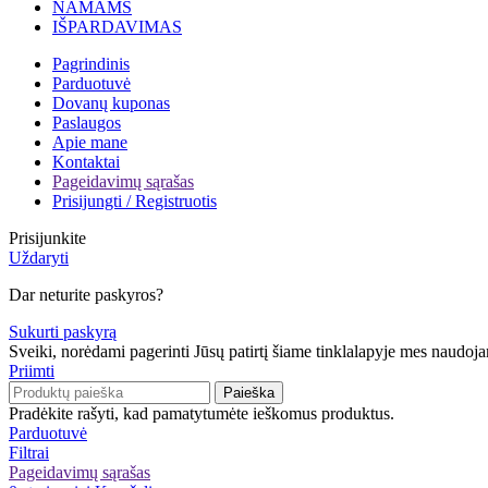
NAMAMS
IŠPARDAVIMAS
Pagrindinis
Parduotuvė
Dovanų kuponas
Paslaugos
Apie mane
Kontaktai
Pageidavimų sąrašas
Prisijungti / Registruotis
Prisijunkite
Uždaryti
Dar neturite paskyros?
Sukurti paskyrą
Sveiki, norėdami pagerinti Jūsų patirtį šiame tinklalapyje mes naudo
Priimti
Paieška
Pradėkite rašyti, kad pamatytumėte ieškomus produktus.
Parduotuvė
Filtrai
Pageidavimų sąrašas