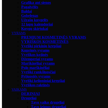
Grafika ant sienos
Pagalvėlės
Baldai
Gobelenas
Užrašų knygelės
12 lapų kalendoriai
Knygų skirtukai
VYRAMS
PREMIUM KOSMETINĖS VYRAMS
VYRIŠKOS KOSMETINĖS
Vyriški pirkinių krepšiai
Kuprinės vyrams
Vyriškos kojinės
Džemperiai vyrams
Marškinėliai vyrams
Polo marškinėliai
Vyriški rankšluosčiai
Prijuostės vyrams
Vyriški kelioniniai krepšiai
Vyriškos raktinės
VAIKAMS
DERINIAI
Drugeliai
Tavo vaiko drugeliai
Tavo šeimos drugeliai