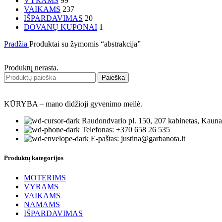
VYRAMS
99
VAIKAMS
237
IŠPARDAVIMAS
20
DOVANŲ KUPONAI
1
Pradžia
Produktai su žymomis “abstrakcija”
Produktų nerasta.
Paieška
KŪRYBA – mano didžioji gyvenimo meilė.
Raudondvario pl. 150, 207 kabinetas, Kauna
Telefonas: +370 658 26 535
E-paštas: justina@garbanota.lt
Produktų kategorijos
MOTERIMS
VYRAMS
VAIKAMS
NAMAMS
IŠPARDAVIMAS