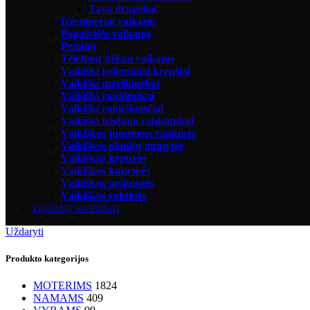
Tavo drugeliai
Džemperiai vaikams
Pagalvėlės vaikams
Penalai
Telefonų dėklai vaikams
Vaikiški kelioniniai krepšiai
Vaikiški marškinėliai
Vaikiški rankinukai
Vaikiški rankšluosčiai
Vaikiški telefono rankinukai
Vaikiškos juosmens rankinės
Vaikiškos plaukų gumytės
Vaikiškos kepurės
Vaikiškos kuprinės
Vaikiškos prijuostės
Vaikiškos raktinės
DOVANŲ KUPONAI
Uždaryti
Produkto kategorijos
MOTERIMS
1824
NAMAMS
409