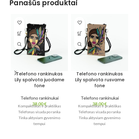
Panašūs produktai
Telefono rankinukas
Telefono rankinukas
T
Lily spalvota juodame
Lily spalvota rusvame
fone
fone
Telefono rankinukai
Telefono rankinukai
38,00
€
38,00
€
Kompaktiškas ir praktiškas
Kompaktiškas ir praktiškas
Telefonas visada po ranka
Telefonas visada po ranka
Tinka aktyviam gyvenimo
Tinka aktyviam gyvenimo
tempui
tempui
Lengvas ir patogus
Lengvas ir patogus
Viduje pamušalas
Viduje pamušalas