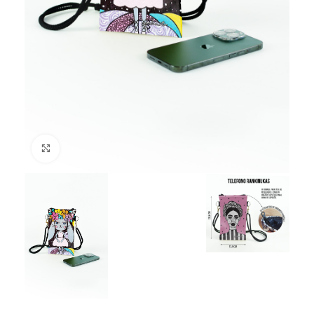
Spustelėkite, jei norite padidinti