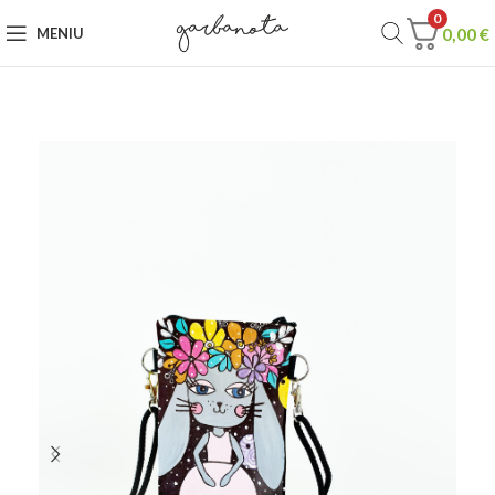
0
0,00
€
MENIU