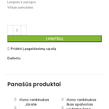
Lengvas ir patogus
Viduje pamušalas
Į KREPŠELĮ
Pridėti į pageidavimų sąrašą
Dalintis:
Panašūs produktai
Telefono rankinukas
Telefono rankinukas
T
Jūratė
Vilkas spalvotas
juodame fone