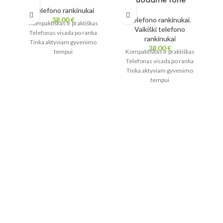
Telefono rankinukai
38,00
€
Telefono rankinukai
,
Kompaktiškas ir praktiškas
Vaikiški telefono
Telefonas visada po ranka
rankinukai
Tinka aktyviam gyvenimo
38,00
€
tempui
Kompaktiškas ir praktiškas
Lengvas ir patogus
Telefonas visada po ranka
Viduje pamušalas
Tinka aktyviam gyvenimo
tempui
Lengvas ir patogus
Viduje pamušalas