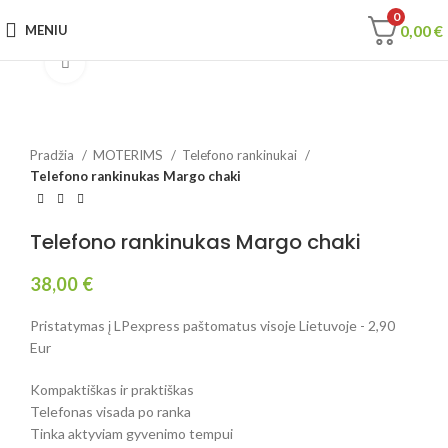
0
0,00
€
MENIU
Spustelėkite, jei norite padidinti
Pradžia
MOTERIMS
Telefono rankinukai
Telefono rankinukas Margo chaki
Telefono rankinukas Margo chaki
38,00
€
Pristatymas į LPexpress paštomatus visoje Lietuvoje - 2,90
Eur
Kompaktiškas ir praktiškas
Telefonas visada po ranka
Tinka aktyviam gyvenimo tempui