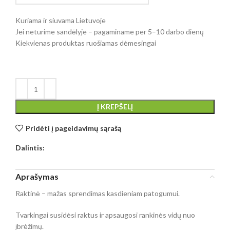
Kuriama ir siuvama Lietuvoje
Jei neturime sandėlyje – pagaminame per 5–10 darbo dienų
Kiekvienas produktas ruošiamas dėmesingai
Į KREPŠELĮ
Pridėti į pageidavimų sąrašą
Dalintis:
Aprašymas
Raktinė – mažas sprendimas kasdieniam patogumui.
Tvarkingai susidėsi raktus ir apsaugosi rankinės vidų nuo
įbrėžimų.