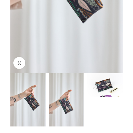
Spustelėkite, jei norite padidinti