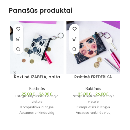
Panašūs produktai
Raktinė IZABELA, balta
Raktinė FREDERIKA
Raktinės
Raktinės
25,00
€
–
26,00
€
25,00
€
–
26,00
€
Patogu laikyti raktus vienoje
Patogu laikyti raktus vienoje
vietoje
vietoje
P
Kompaktiška ir lengva
Kompaktiška ir lengva
Apsaugo rankinės vidų
Apsaugo rankinės vidų
Maža detalė – didelis
Maža detalė – didelis
patogumas
patogumas