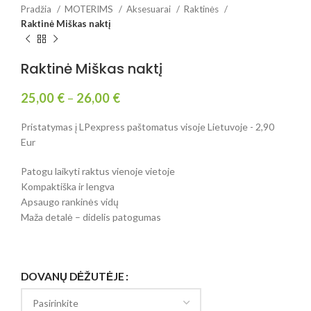
Pradžia
MOTERIMS
Aksesuarai
Raktinės
Raktinė Miškas naktį
Raktinė Miškas naktį
25,00
€
–
26,00
€
Pristatymas į LPexpress paštomatus visoje Lietuvoje - 2,90
Eur
Patogu laikyti raktus vienoje vietoje
Kompaktiška ir lengva
Apsaugo rankinės vidų
Maža detalė – didelis patogumas
DOVANŲ DĖŽUTĖJE