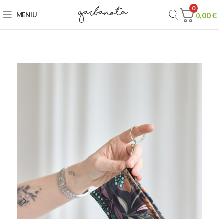
0
0,00
€
MENIU