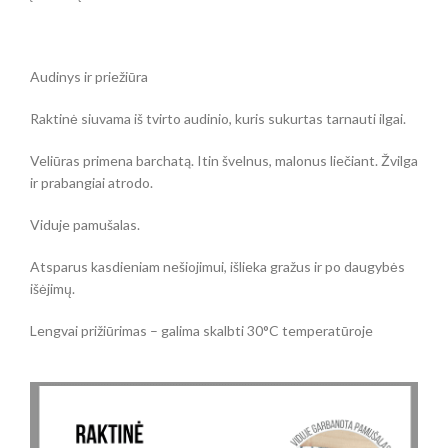
Audinys ir priežiūra
Raktinė siuvama iš tvirto audinio, kuris sukurtas tarnauti ilgai.
Veliūras primena barchatą. Itin švelnus, malonus liečiant. Žvilga
ir prabangiai atrodo.
Viduje pamušalas.
Atsparus kasdieniam nešiojimui, išlieka gražus ir po daugybės
išėjimų.
Lengvai prižiūrimas – galima skalbti 30°C temperatūroje