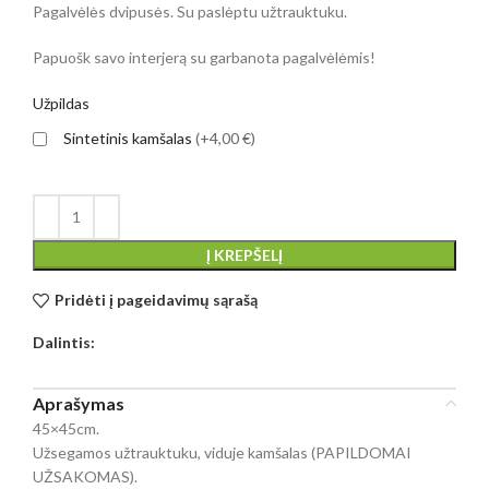
Pagalvėlės dvipusės. Su paslėptu užtrauktuku.
Papuošk savo interjerą su garbanota pagalvėlėmis!
Užpildas
Sintetinis kamšalas
(+4,00 €)
Į KREPŠELĮ
Pridėti į pageidavimų sąrašą
Dalintis:
Aprašymas
45×45cm.
Užsegamos užtrauktuku, viduje kamšalas (PAPILDOMAI
UŽSAKOMAS).