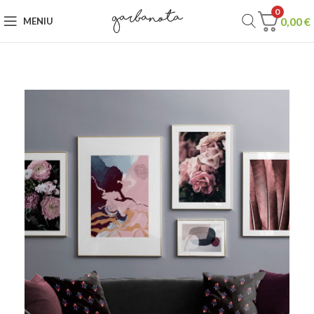
0
0,00
€
MENIU