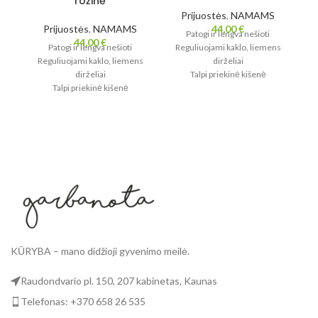
rožinė
Prijuostės
,
NAMAMS
Prijuostės
,
NAMAMS
44,00
€
Patogi ir lengva nešioti
44,00
€
Patogi ir lengva nešioti
Reguliuojami kaklo, liemens
R
Reguliuojami kaklo, liemens
dirželiai
dirželiai
Talpi priekinė kišenė
Talpi priekinė kišenė
smulkmenoms
smulkmenoms
Stilingas akcentas virtuvei ar
S
Stilingas akcentas virtuvei ar
kūrybai
kūrybai
KŪRYBA – mano didžioji gyvenimo meilė.
Raudondvario pl. 150, 207 kabinetas, Kaunas
Telefonas: +370 658 26 535