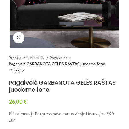
Spustelėkite, jei norite padidinti
Pradžia
NAMAMS
Pagalvėlės
Pagalvėlė GARBANOTA GĖLĖS RAŠTAS juodame fone
Pagalvėlė GARBANOTA GĖLĖS RAŠTAS
juodame fone
26,00
€
Pristatymas į LPexpress paštomatus visoje Lietuvoje - 2,90
Eur