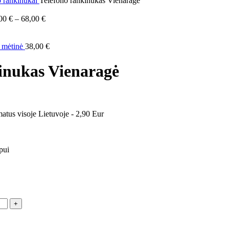
o rankinukai
Telefono rankinukas Vienaragė
,00
€
–
68,00
€
ė mėtinė
38,00
€
inukas Vienaragė
atus visoje Lietuvoje - 2,90 Eur
pui