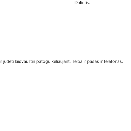
rankinukas
Dalintis:
Vienaragė
 judėti laisvai. Itin patogu keliaujant. Telpa ir pasas ir telefonas.