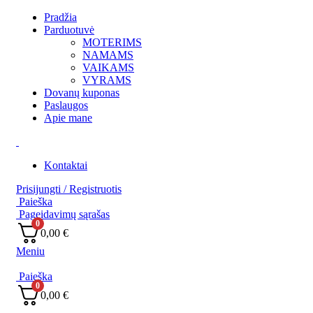
Pradžia
Parduotuvė
MOTERIMS
NAMAMS
VAIKAMS
VYRAMS
Dovanų kuponas
Paslaugos
Apie mane
Kontaktai
Prisijungti / Registruotis
Paieška
Pageidavimų sąrašas
0
0,00
€
Meniu
Paieška
0
0,00
€