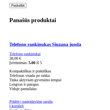
Panašūs produktai
Telefono rankinukas Siuzana juoda
Telefono rankinukai
38,00
€
Įvertinimas:
5.00
iš 5
Kompaktiškas ir praktiškas
Telefonas visada po ranka
Tinka aktyviam gyvenimo tempui
Lengvas ir patogus
Viduje pamušalas
Pridėti į pageidavimų sąrašą
Į krepšelį