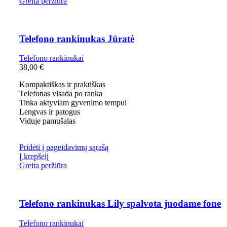
Greita peržiūra
Telefono rankinukas Jūratė
Telefono rankinukai
38,00
€
Kompaktiškas ir praktiškas
Telefonas visada po ranka
Tinka aktyviam gyvenimo tempui
Lengvas ir patogus
Viduje pamušalas
Pridėti į pageidavimų sąrašą
Į krepšelį
Greita peržiūra
Telefono rankinukas Lily spalvota juodame fone
Telefono rankinukai