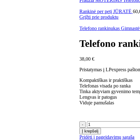
Pradžia
MOTERIMS
Telefon
Rankinė per petį JŪRATĖ
60
Grįžti prie produktų
Telefono rankinukas Gimnast
Telefono rank
38,00
€
Pristatymas į LPexpress paštom
Kompaktiškas ir praktiškas
Telefonas visada po ranka
Tinka aktyviam gyvenimo tem
Lengvas ir patogus
Viduje pamušalas
produkto
kiekis:
Į krepšelį
Telefono
Pridėti į pageidavimų sąrašą