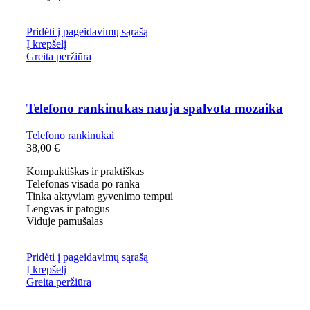
Pridėti į pageidavimų sąrašą
Į krepšelį
Greita peržiūra
Telefono rankinukas nauja spalvota mozaika
Telefono rankinukai
38,00
€
Kompaktiškas ir praktiškas
Telefonas visada po ranka
Tinka aktyviam gyvenimo tempui
Lengvas ir patogus
Viduje pamušalas
Pridėti į pageidavimų sąrašą
Į krepšelį
Greita peržiūra