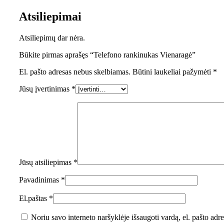
Atsiliepimai
Atsiliepimų dar nėra.
Būkite pirmas aprašęs “Telefono rankinukas Vienaragė”
El. pašto adresas nebus skelbiamas.
Būtini laukeliai pažymėti
*
Jūsų įvertinimas
*
Jūsų atsiliepimas
*
Pavadinimas
*
El.paštas
*
Noriu savo interneto naršyklėje išsaugoti vardą, el. pašto adres