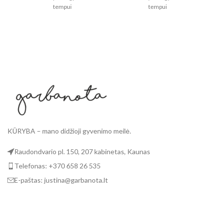
tempui
tempui
Lengvas ir patogus
Lengvas ir patogus
Viduje pamušalas
Viduje pamušalas
KŪRYBA – mano didžioji gyvenimo meilė.
Raudondvario pl. 150, 207 kabinetas, Kaunas
Telefonas: +370 658 26 535
E-paštas: justina@garbanota.lt