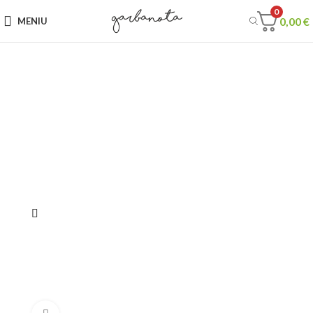
0
0,00
€
MENIU