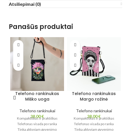
Atsiliepimai (0)
Panašūs produktai
Telefono rankinukas
Telefono rankinukas
T
Miško uoga
Margo rožinė
Telefono rankinukai
Telefono rankinukai
38,00
€
38,00
€
Kompaktiškas ir praktiškas
Kompaktiškas ir praktiškas
Telefonas visada po ranka
Telefonas visada po ranka
Tinka aktyviam gyvenimo
Tinka aktyviam gyvenimo