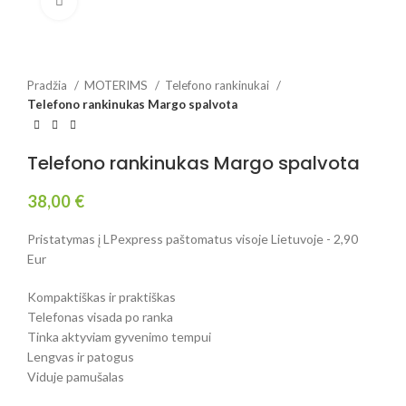
Spustelėkite, jei norite padidinti
Pradžia
MOTERIMS
Telefono rankinukai
Telefono rankinukas Margo spalvota
Telefono rankinukas Margo spalvota
38,00
€
Pristatymas į LPexpress paštomatus visoje Lietuvoje - 2,90
Eur
Kompaktiškas ir praktiškas
Telefonas visada po ranka
Tinka aktyviam gyvenimo tempui
Lengvas ir patogus
Viduje pamušalas