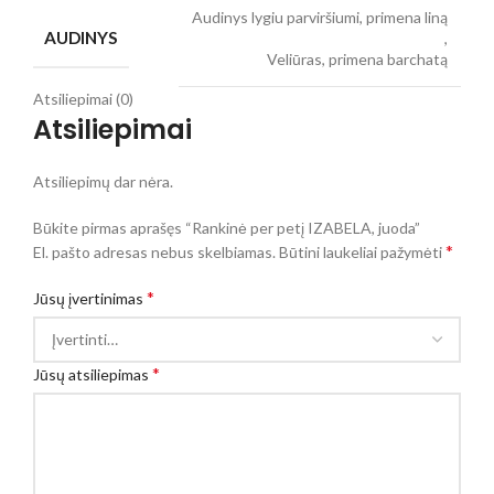
Audinys lygiu parviršiumi, primena liną
AUDINYS
,
Veliūras, primena barchatą
Atsiliepimai (0)
Atsiliepimai
Atsiliepimų dar nėra.
Būkite pirmas aprašęs “Rankinė per petį IZABELA, juoda”
*
El. pašto adresas nebus skelbiamas.
Būtini laukeliai pažymėti
*
Jūsų įvertinimas
*
Jūsų atsiliepimas