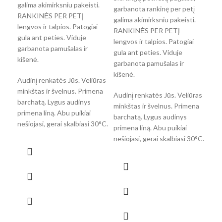
galima akimirksniu pakeisti.
gali
garbanota rankinę per petį
RANKINĖS PER PETĮ
RAN
galima akimirksniu pakeisti.
lengvos ir talpios. Patogiai
leng
RANKINĖS PER PETĮ
gula ant peties. Viduje
gula
lengvos ir talpios. Patogiai
garbanota pamušalas ir
gar
gula ant peties. Viduje
kišenė.
kiše
garbanota pamušalas ir
kišenė.
Audinį renkatės Jūs. Veliūras
Audi
minkštas ir švelnus. Primena
mink
Audinį renkatės Jūs. Veliūras
barchatą. Lygus audinys
bar
minkštas ir švelnus. Primena
primena liną. Abu puikiai
prim
barchatą. Lygus audinys
nešiojasi, gerai skalbiasi 30°C.
neši
primena liną. Abu puikiai
nešiojasi, gerai skalbiasi 30°C.