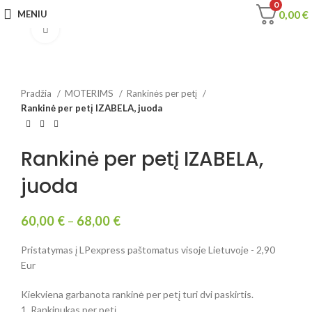
0
0,00
€
MENIU
Spustelėkite, jei norite padidinti
Pradžia
MOTERIMS
Rankinės per petį
Rankinė per petį IZABELA, juoda
Rankinė per petį IZABELA,
juoda
60,00
€
–
68,00
€
Pristatymas į LPexpress paštomatus visoje Lietuvoje - 2,90
Eur
Kiekviena garbanota rankinė per petį turi dvi paskirtis.
1. Rankinukas per petį.