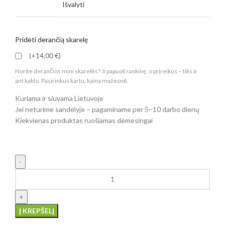
Išvalyti
Pridėti derančią skarelę
(+14,00 €)
Norite derančios mini skarelės? Ji papuoš rankinę, o prireikus – tiks ir
ant kaklo. Pasirinkus kartu, kaina mažesnė.
Kuriama ir siuvama Lietuvoje
Jei neturime sandėlyje – pagaminame per 5–10 darbo dienų
Kiekvienas produktas ruošiamas dėmesingai
Į KREPŠELĮ