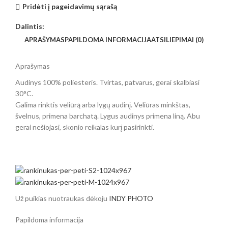
Pridėti į pageidavimų sąrašą
Dalintis:
APRAŠYMAS
PAPILDOMA INFORMACIJA
ATSILIEPIMAI (0)
Aprašymas
Audinys 100% poliesteris. Tvirtas, patvarus, gerai skalbiasi
30°C.
Galima rinktis veliūrą arba lygų audinį. Veliūras minkštas,
švelnus, primena barchatą. Lygus audinys primena liną. Abu
gerai nešiojasi, skonio reikalas kurį pasirinkti.
Už puikias nuotraukas dėkoju
INDY PHOTO
Papildoma informacija