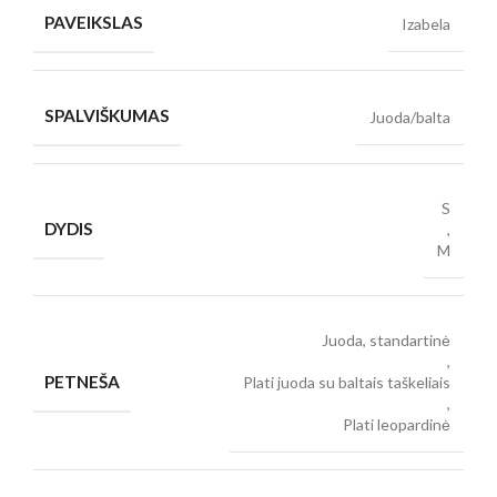
PAVEIKSLAS
Izabela
SPALVIŠKUMAS
Juoda/balta
S
DYDIS
,
M
Juoda, standartinė
,
PETNEŠA
Plati juoda su baltais taškeliais
,
Plati leopardinė