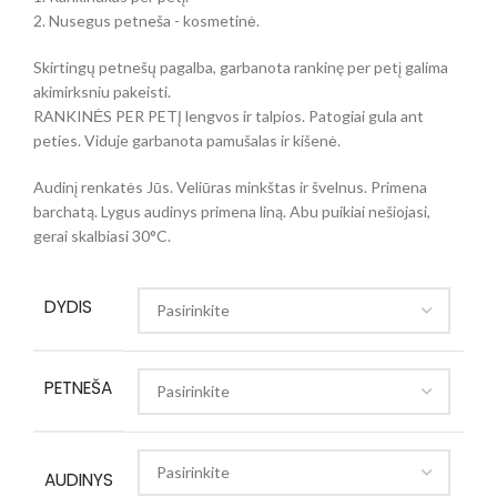
2. Nusegus petneša - kosmetinė.
Skirtingų petnešų pagalba, garbanota rankinę per petį galima
akimirksniu pakeisti.
RANKINĖS PER PETĮ lengvos ir talpios. Patogiai gula ant
peties. Viduje garbanota pamušalas ir kišenė.
Audinį renkatės Jūs. Veliūras minkštas ir švelnus. Primena
barchatą. Lygus audinys primena liną. Abu puikiai nešiojasi,
gerai skalbiasi 30°C.
DYDIS
PETNEŠA
AUDINYS