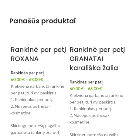
Panašūs produktai
Rankinė per petį
Rankinė per petį
Ra
ROXANA
GRANATAI
SI
karališka žalia
Rankinės per petį
Ran
60,00
€
–
68,00
€
60,
Rankinės per petį
Kiekviena garbanota rankinė
Kie
60,00
€
–
68,00
€
per petį turi dvi paskirtis.
per 
Kiekviena garbanota rankinė
1. Rankinukas per petį.
1. R
per petį turi dvi paskirtis.
2. Nusegus petneša -
2. 
1. Rankinukas per petį.
kosmetinė.
kos
2. Nusegus petneša -
kosmetinė.
Skirtingų petnešų pagalba,
Ski
garbanota rankinę per petį
gar
Skirtingų petnešų pagalba,