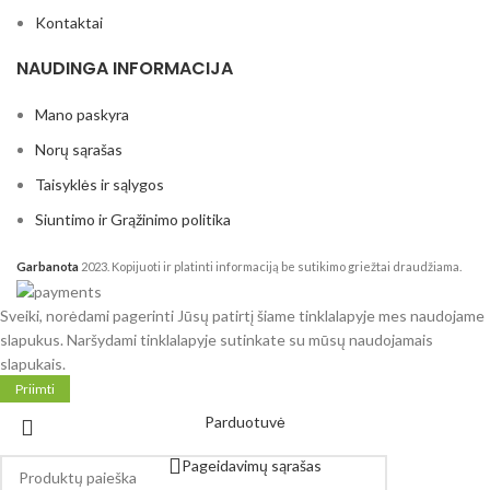
Kontaktai
NAUDINGA INFORMACIJA
Mano paskyra
Norų sąrašas
Taisyklės ir sąlygos
Siuntimo ir Grąžinimo politika
Garbanota
2023. Kopijuoti ir platinti informaciją be sutikimo griežtai draudžiama.
Sveiki, norėdami pagerinti Jūsų patirtį šiame tinklalapyje mes naudojame
slapukus. Naršydami tinklalapyje sutinkate su mūsų naudojamais
slapukais.
Priimti
Parduotuvė
Pageidavimų sąrašas