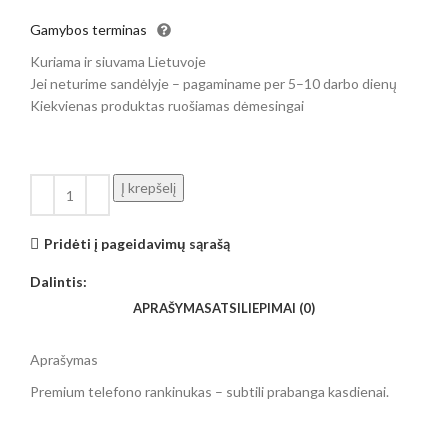
Gamybos terminas
Kuriama ir siuvama Lietuvoje
Jei neturime sandėlyje – pagaminame per 5–10 darbo dienų
Kiekvienas produktas ruošiamas dėmesingai
Į krepšelį
Pridėti į pageidavimų sąrašą
Dalintis:
APRAŠYMAS
ATSILIEPIMAI (0)
Aprašymas
Premium telefono rankinukas – subtili prabanga kasdienai.