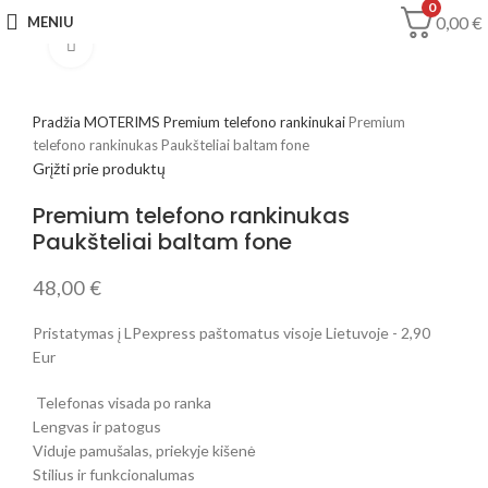
0
0,00
€
MENIU
Spustelėkite, jei norite padidinti
Pradžia
MOTERIMS
Premium telefono rankinukai
Premium
telefono rankinukas Paukšteliai baltam fone
Grįžti prie produktų
Premium telefono rankinukas
Paukšteliai baltam fone
48,00
€
Pristatymas į LPexpress paštomatus visoje Lietuvoje - 2,90
Eur
Telefonas visada po ranka
Lengvas ir patogus
Viduje pamušalas, priekyje kišenė
Stilius ir funkcionalumas