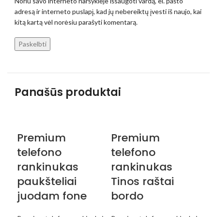
Noriu savo interneto naršyklėje išsaugoti vardą, el. pašto
adresą ir interneto puslapį, kad jų nebereiktų įvesti iš naujo, kai
kitą kartą vėl norėsiu parašyti komentarą.
Panašūs produktai
Premium
Premium
P
telefono
telefono
te
rankinukas
rankinukas
r
paukšteliai
Tinos raštai
Ti
juodam fone
bordo
Pre
48,