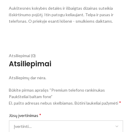
Aukštesnės kokybės detalės ir išbaigtas dizainas suteikia
išskirtinumo pojūtį. Itin patogu keliaujant. Telpa ir pasas ir
telefonas. O priekyje esanti kišenė - smulkiems daiktams.
Atsiliepimai (0)
Atsiliepimai
Atsiliepimų dar nėra.
Būkite pirmas aprašęs “Premium telefono rankinukas
Paukšteliai baltam fone”
*
El. pašto adresas nebus skelbiamas.
Būtini laukeliai pažymėti
*
Jūsų įvertinimas