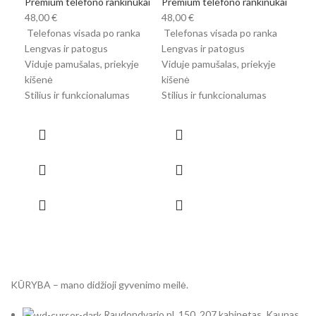
Premium telefono rankinukai
Premium telefono rankinukai
Tel
48,00
€
48,00
€
Len
Telefonas visada po ranka
Telefonas visada po ranka
Vidu
Lengvas ir patogus
Lengvas ir patogus
kiš
Viduje pamušalas, priekyje
Viduje pamušalas, priekyje
Stil
kišenė
kišenė
Stilius ir funkcionalumas
Stilius ir funkcionalumas
KŪRYBA – mano didžioji gyvenimo meilė.
Raudondvario pl. 150, 207 kabinetas, Kaunas