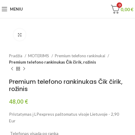
0
0,00
€
MENIU
Spustelėkite, jei norite padidinti
Pradžia
MOTERIMS
Premium telefono rankinukai
Premium telefono rankinukas Čik čirik, rožinis
Premium telefono rankinukas Čik čirik,
rožinis
48,00
€
Pristatymas į LPexpress paštomatus visoje Lietuvoje - 2,90
Eur
Telefonas visada po ranka