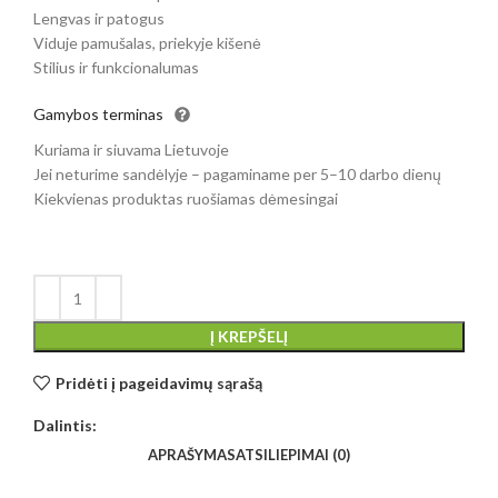
Lengvas ir patogus
Viduje pamušalas, priekyje kišenė
Stilius ir funkcionalumas
Gamybos terminas
Kuriama ir siuvama Lietuvoje
Jei neturime sandėlyje – pagaminame per 5–10 darbo dienų
Kiekvienas produktas ruošiamas dėmesingai
Į KREPŠELĮ
Pridėti į pageidavimų sąrašą
Dalintis:
APRAŠYMAS
ATSILIEPIMAI (0)