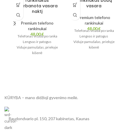
rankinukas
rankinukas bobų
Garbanota vasara
vasara
naktį
Premium telefono
Premium telefono
rankinukai
rankinukai
48,00
€
Telefonas visada po ranka
48,00
€
Telefonas visada po ranka
Lengvas ir patogus
Lengvas ir patogus
Viduje pamušalas, priekyje
Viduje pamušalas, priekyje
kišenė
kišenė
Stilius ir funkcionalumas
Stilius ir funkcionalumas
KŪRYBA – mano didžioji gyvenimo meilė.
Raudondvario pl. 150, 207 kabinetas, Kaunas