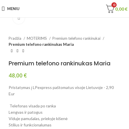
0
0,00
€
MENIU
Spustelėkite, jei norite padidinti
Pradžia
MOTERIMS
Premium telefono rankinukai
Premium telefono rankinukas Maria
Premium telefono rankinukas Maria
48,00
€
Pristatymas į LPexpress paštomatus visoje Lietuvoje - 2,90
Eur
Telefonas visada po ranka
Lengvas ir patogus
Viduje pamušalas, priekyje kišenė
Stilius ir funkcionalumas