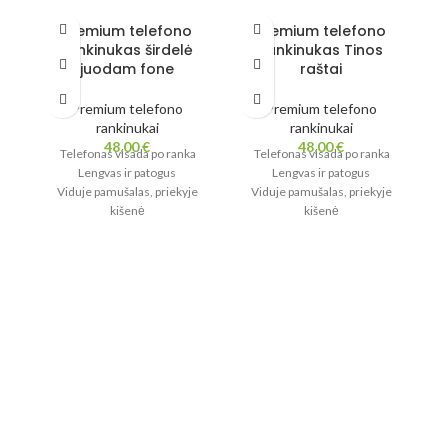
Premium telefono
Premium telefono
rankinukas širdelė
rankinukas Tinos
juodam fone
raštai
Premium telefono
Premium telefono
rankinukai
rankinukai
48,00
€
48,00
€
Telefonas visada po ranka
Telefonas visada po ranka
Lengvas ir patogus
Lengvas ir patogus
Viduje pamušalas, priekyje
Viduje pamušalas, priekyje
kišenė
kišenė
Stilius ir funkcionalumas
Stilius ir funkcionalumas