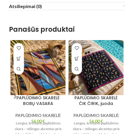
Atsiliepimai (0)
Panašūs produktai
PAPLŪDIMIO SKARELĖ
PAPLŪDIMIO SKARELĖ
BOBŲ VASARA
ČIK ČIRIK, juoda
PAPLŪDIMIO SKARELĖ
PAPLŪDIMIO SKARELĖ
P
56,00
€
56,00
€
Lengva, krintanti paplūdimio
Lengva, krintanti paplūdimio
L
skara – stilingas akcentas prie
skara – stilingas akcentas prie
sk