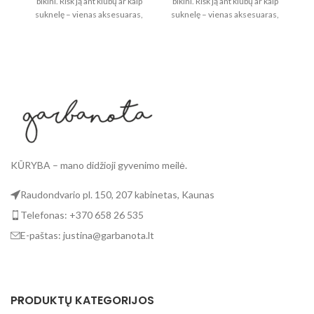
bikini. Rišk ją ant klubų ar kaip
bikini. Rišk ją ant klubų ar kaip
b
suknelę – vienas aksesuaras,
suknelę – vienas aksesuaras,
s
daugybė derinių. Patogi,
daugybė derinių. Patogi,
lengvai susilanksto ir užima
lengvai susilanksto ir užima
l
itin mažai vietos kelionėje.
itin mažai vietos kelionėje.
KŪRYBA – mano didžioji gyvenimo meilė.
Raudondvario pl. 150, 207 kabinetas, Kaunas
Telefonas: +370 658 26 535
E-paštas: justina@garbanota.lt
PRODUKTŲ KATEGORIJOS