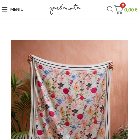
0
0,00
€
MENIU