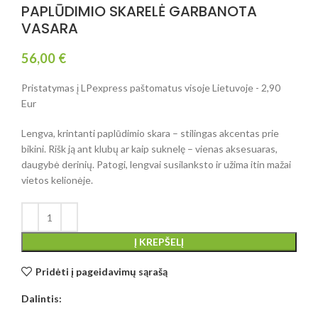
PAPLŪDIMIO SKARELĖ GARBANOTA
VASARA
56,00
€
Pristatymas į LPexpress paštomatus visoje Lietuvoje - 2,90
Eur
Lengva, krintanti paplūdimio skara – stilingas akcentas prie
bikini. Rišk ją ant klubų ar kaip suknelę – vienas aksesuaras,
daugybė derinių. Patogi, lengvai susilanksto ir užima itin mažai
vietos kelionėje.
Į KREPŠELĮ
Pridėti į pageidavimų sąrašą
Dalintis: