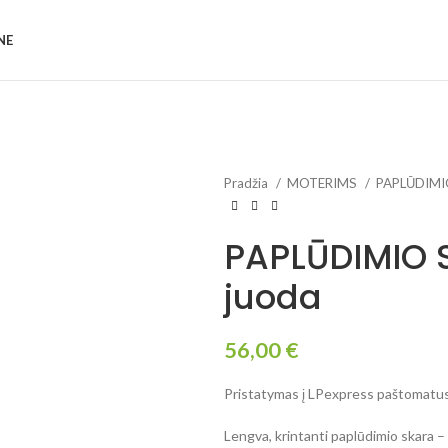
NE
inti
Pradžia
MOTERIMS
PAPLŪDIMI
PAPLŪDIMIO S
juoda
56,00
€
Pristatymas į LPexpress paštomatus 
Lengva, krintanti paplūdimio skara – s