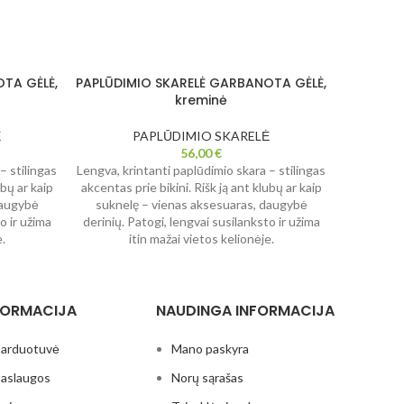
TA GĖLĖ,
PAPLŪDIMIO SKARELĖ GARBANOTA GĖLĖ,
PAPLŪDIM
kreminė
Ė
PAPLŪDIMIO SKARELĖ
56,00
€
– stilingas
Lengva, krintanti paplūdimio skara – stilingas
Lengva, kr
ubų ar kaip
akcentas prie bikini. Rišk ją ant klubų ar kaip
akcentas p
daugybė
suknelę – vienas aksesuaras, daugybė
suknel
o ir užima
derinių. Patogi, lengvai susilanksto ir užima
derinių. P
.
itin mažai vietos kelionėje.
i
FORMACIJA
NAUDINGA INFORMACIJA
arduotuvė
Mano paskyra
aslaugos
Norų sąrašas