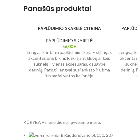
Panašūs produktai
PAPLŪDIMIO SKARELĖ CITRINA
PAPLŪDI
PAPLŪDIMIO SKARELĖ
56,00
€
Lengva, krintanti paplūdimio skara – stilingas
Lengva, kr
akcentas prie bikini. Rišk ją ant klubų ar kaip
akcentas p
suknelę – vienas aksesuaras, daugybė
suknel
derinių. Patogi, lengvai susilanksto ir užima
derinių. 
itin mažai vietos kelionėje.
KŪRYBA – mano didžioji gyvenimo meilė.
Raudondvario pl. 150, 207