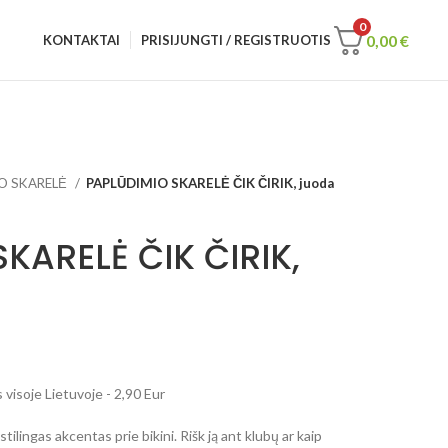
0
0,00
€
KONTAKTAI
PRISIJUNGTI / REGISTRUOTIS
O SKARELĖ
PAPLŪDIMIO SKARELĖ ČIK ČIRIK, juoda
KARELĖ ČIK ČIRIK,
visoje Lietuvoje - 2,90 Eur
tilingas akcentas prie bikini. Rišk ją ant klubų ar kaip