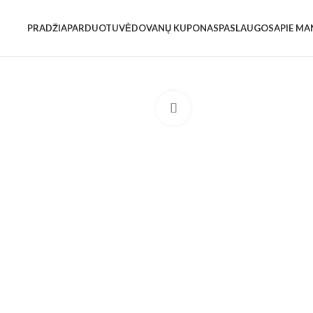
PRADŽIA
PARDUOTUVĖ
DOVANŲ KUPONAS
PASLAUGOS
APIE MA
Spustelėkite, jei norite padid