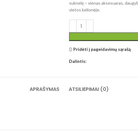
suknelę – vienas aksesuaras, daugybė 
vietos kelionėje.
Pridėti į pageidavimų sąrašą
Dalintis:
APRAŠYMAS
ATSILIEPIMAI (0)