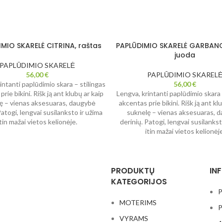
MIO SKARELĖ CITRINA, raštas
PAPLŪDIMIO SKARELĖ GARBANO
juoda
PAPLŪDIMIO SKARELĖ
56,00
€
PAPLŪDIMIO SKAREL
intanti paplūdimio skara – stilingas
56,00
€
rie bikini. Rišk ją ant klubų ar kaip
Lengva, krintanti paplūdimio skara 
ę – vienas aksesuaras, daugybė
akcentas prie bikini. Rišk ją ant kl
Patogi, lengvai susilanksto ir užima
suknelę – vienas aksesuaras, 
itin mažai vietos kelionėje.
derinių. Patogi, lengvai susilankst
itin mažai vietos kelionėje
PRODUKTŲ
IN
KATEGORIJOS
P
MOTERIMS
P
VYRAMS