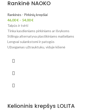
Rankinė NAOKO
Rankinės - Pirkinių krepšiai
46,00
€
–
54,00
€
Talpūs ir tvirti
Tinka kasdieniams pirkiniams ar išvykoms
Stilinga alternatyva plastikiniams maišeliams
Lengvai sulankstomi ir patogūs
Užsegamas užtrauktuku, viduje kišenė
Kelioninis krepšys LOLITA