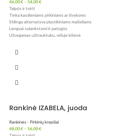
46,00
€
–
54,00
€
Talpūs ir tvirti
Tinka kasdieniams pirkiniams ar išvykoms
Stilinga alternatyva plastikiniams maišeliams
Lengvai sulankstomi ir patogūs
Užsegamas užtrauktuku, viduje kišenė
Rankinė IZABELA, juoda
Rankinės - Pirkinių krepšiai
48,00
€
–
56,00
€
Talpūs ir tvirti