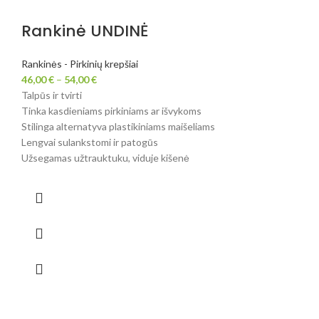
Rankinė UNDINĖ
Rankinės - Pirkinių krepšiai
46,00
€
–
54,00
€
Talpūs ir tvirti
Tinka kasdieniams pirkiniams ar išvykoms
Stilinga alternatyva plastikiniams maišeliams
Lengvai sulankstomi ir patogūs
Užsegamas užtrauktuku, viduje kišenė