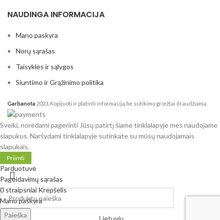
NAUDINGA INFORMACIJA
Mano paskyra
Norų sąrašas
Taisyklės ir sąlygos
Siuntimo ir Grąžinimo politika
Garbanota
2023. Kopijuoti ir platinti informaciją be sutikimo griežtai draudžiama.
Sveiki, norėdami pagerinti Jūsų patirtį šiame tinklalapyje mes naudojame
slapukus. Naršydami tinklalapyje sutinkate su mūsų naudojamais
slapukais.
Priimti
Parduotuvė
Pageidavimų sąrašas
0
straipsniai
Krepšelis
Mano paskyra
Paieška
Lietuvių