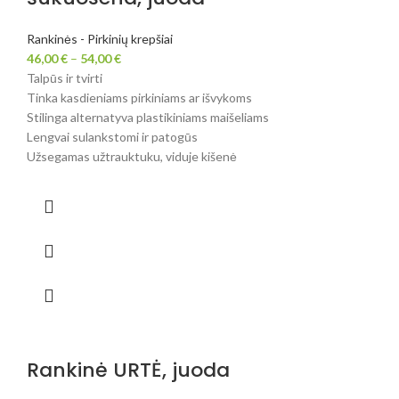
Rankinės - Pirkinių krepšiai
46,00
€
–
54,00
€
Talpūs ir tvirti
Tinka kasdieniams pirkiniams ar išvykoms
Stilinga alternatyva plastikiniams maišeliams
Lengvai sulankstomi ir patogūs
Užsegamas užtrauktuku, viduje kišenė
Rankinė URTĖ, juoda