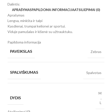
Dalintis:
APRAŠYMAS
PAPILDOMA INFORMACIJA
ATSILIEPIMAI (0)
Aprašymas
Lengva, minkšta ir talpi
Kasdienai, trumpai kelionei ar sportui.
Viduje pamušalas ir kišenė su užtrauktuku.
Papildoma informacija
PAVEIKSLAS
Zebras
SPALVIŠKUMAS
Spalvotas
M
DYDIS
,
L
Atsiliepimai (0)