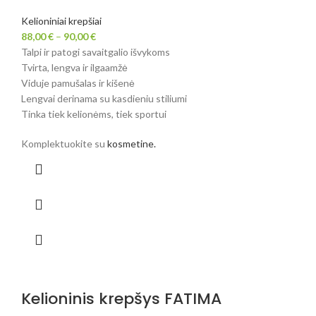
Kelioniniai krepšiai
88,00
€
–
90,00
€
Talpi ir patogi savaitgalio išvykoms
Tvirta, lengva ir ilgaamžė
Viduje pamušalas ir kišenė
Lengvai derinama su kasdieniu stiliumi
Tinka tiek kelionėms, tiek sportui
Komplektuokite su
kosmetine.
Kelioninis krepšys FATIMA