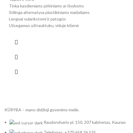
Tinka kasdieniams pirkiniams ar išvykoms
Stilinga alternatyva plastikiniams maišeliams
Lengvai sulankstomi ir patogūs
Užsegamas užtrauktuku, viduje kišenė
KŪRYBA – mano didžioji gyvenimo meilė.
Raudondvario pl. 150, 207 kabinetas, Kaunas
Telefonas: +370 658 26 535