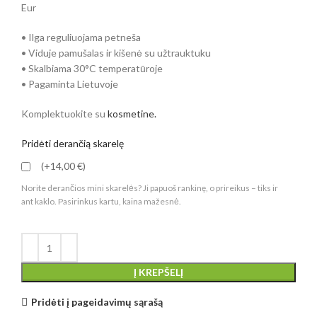
Eur
• Ilga reguliuojama petneša
• Viduje pamušalas ir kišenė su užtrauktuku
• Skalbiama 30°C temperatūroje
• Pagaminta Lietuvoje
Komplektuokite su
kosmetine.
Pridėti derančią skarelę
(+14,00 €)
Norite derančios mini skarelės? Ji papuoš rankinę, o prireikus – tiks ir
ant kaklo. Pasirinkus kartu, kaina mažesnė.
Į KREPŠELĮ
Pridėti į pageidavimų sąrašą