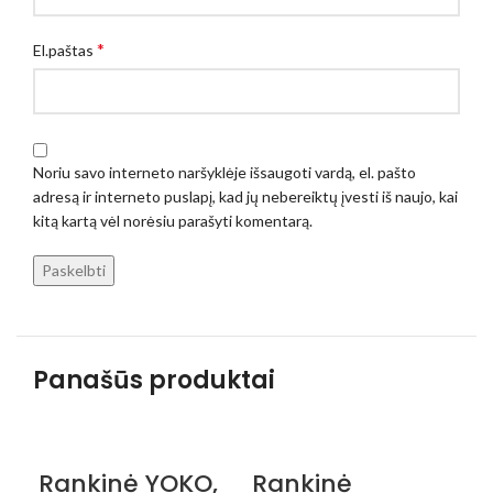
*
El.paštas
Noriu savo interneto naršyklėje išsaugoti vardą, el. pašto
adresą ir interneto puslapį, kad jų nebereiktų įvesti iš naujo, kai
kitą kartą vėl norėsiu parašyti komentarą.
Panašūs produktai
Rankinė YOKO,
Rankinė
R