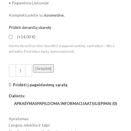
• Pagaminta Lietuvoje
Komplektuokite su
kosmetine.
Pridėti derančią skarelę
(+14,00 €)
Norite derančios mini skarelės? Ji papuoš rankinę, o prireikus – tiks ir
ant kaklo. Pasirinkus kartu, kaina mažesnė.
Į krepšelį
Pridėti į pageidavimų sąrašą
Dalintis:
APRAŠYMAS
PAPILDOMA INFORMACIJA
ATSILIEPIMAI (0)
Aprašymas
Lengva, minkšta ir talpi