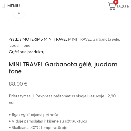
0
0,00
€
MENIU
Spustelėkite, jei norite padidinti
Pradžia
MOTERIMS
MINI TRAVEL
MINI TRAVEL Garbanota gėlė,
juodam fone
Grįžti prie produktų
MINI TRAVEL Garbanota gėlė, juodam
fone
88,00
€
Pristatymas į LPexpress paštomatus visoje Lietuvoje - 2,90
Eur
• Ilga reguliuojama petneša
• Viduje pamušalas ir kišenė su užtrauktuku
• Skalbiama 30°C temperatūroje