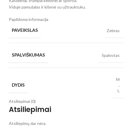
Kasdienai, trumpai kelionei ar sportui.
Viduje pamušalas ir kišenė su užtrauktuku.
Papildoma informacija
PAVEIKSLAS
Zebras
SPALVIŠKUMAS
Spalvotas
M
DYDIS
,
L
Atsiliepimai (0)
Atsiliepimai
Atsiliepimų dar nėra.