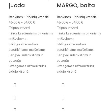
juoda
MARGO, balta
M
sp
Rankinės - Pirkinių krepšiai
Rankinės - Pirkinių krepšiai
46,00
€
–
54,00
€
46,00
€
–
54,00
€
Rank
Talpūs ir tvirti
Talpūs ir tvirti
46,
Tinka kasdieniams pirkiniams
Tinka kasdieniams pirkiniams
Talp
ar išvykoms
ar išvykoms
Tin
Stilinga alternatyva
Stilinga alternatyva
ar 
plastikiniams maišeliams
plastikiniams maišeliams
Stil
Lengvai sulankstomi ir
Lengvai sulankstomi ir
plas
patogūs
patogūs
Leng
Užsegamas užtrauktuku,
Užsegamas užtrauktuku,
pat
viduje kišenė
viduje kišenė
Užs
vidu