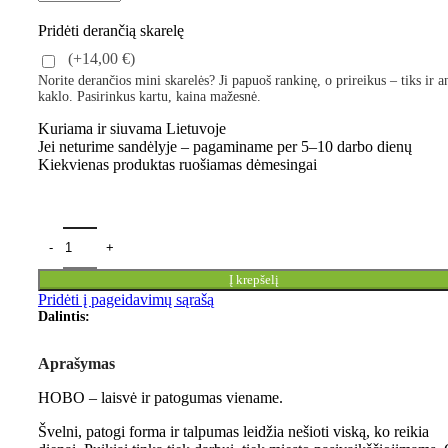
Pridėti derančią skarelę
(+14,00 €)
Norite derančios mini skarelės? Ji papuoš rankinę, o prireikus – tiks ir a
kaklo. Pasirinkus kartu, kaina mažesnė.
Kuriama ir siuvama Lietuvoje
Jei neturime sandėlyje – pagaminame per 5–10 darbo dienų
Kiekvienas produktas ruošiamas dėmesingai
Į krepšelį
Pridėti į pageidavimų sąrašą
Dalintis:
Aprašymas
HOBO – laisvė ir patogumas viename.
Švelni, patogi forma ir talpumas leidžia nešioti viską, ko reikia