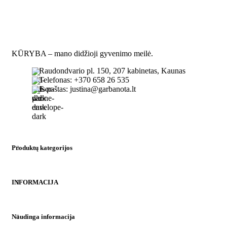
page
page
page
Viduje
Tinka
pamušalas ir
aktyviam
kišenė
gyvenimo
Tinka
ritmui
aktyviam
gyvenimo
KŪRYBA – mano didžioji gyvenimo meilė.
ritmui
Raudondvario pl. 150, 207 kabinetas, Kaunas
Telefonas: +370 658 26 535
E-paštas: justina@garbanota.lt
Produktų kategorijos
INFORMACIJA
Naudinga informacija