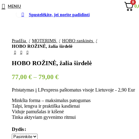
0
0
MENIU
Spustelėkite, jei norite padidinti
Pradžia
MOTERIMS
HOBO rankinės
HOBO ROŽINĖ, žalia širdelė
HOBO ROŽINĖ, žalia širdelė
77,00
€
–
79,00
€
Pristatymas į LPexpress paštomatus visoje Lietuvoje - 2,90 Eur
Minkšta forma – maksimalus patogumas
Talpi, lengva ir praktiška kasdienai
Viduje pamušalas ir kišenė
Tinka aktyviam gyvenimo ritmui
Dydis