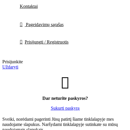
Kontaktai
Pageidavimų sąrašas
Prisijungti / Registruotis
Prisijunkite
Uždaryti
Dar neturite paskyros?
Sukurti paskyrą
Sveiki, norėdami pagerinti Jūsų patirtį šiame tinklalapyje mes
naudojame slapukus. Naršydami tinklalapyje sutinkate su mūsų
naudojamais slapukais.