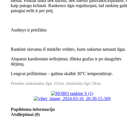
dienai. Puikiai tinka tiek darbui, tiek miesto pasivaikščiojimams.
kaip patogu keliauti. Rankenos ilgis reguliuojasi, tad rankinę gal
patogiai nešti ir per petį.
Audinys ir priežiūra
Rankinė siuvama iš minkšto veliūro, kuris sukurtas tarnauti ilgai.
Atsparus kasdieniam nešiojimui, išlieka gražus ir po daugybės
išėjimų.
Lengvai prižiūrimas – galima skalbti 30°C temperatūroje.
Petnešos maksimalus ilgis 115cm, minimalus ilgis 58cm.
Papildoma informacija
Atsiliepimai (0)