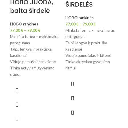
HOBO JUODA,
H
ŠIRDELĖS
balta širdelė
L
g
HOBO rankinės
HOBO rankinės
77,00
€
–
79,00
€
77,00
€
–
79,00
€
Minkšta forma – maksimalus
HOB
Minkšta forma – maksimalus
patogumas
77,
patogumas
Talpi, lengva ir praktiška
Min
Talpi, lengva ir praktiška
kasdienai
pat
kasdienai
Viduje pamušalas ir kišenė
Talp
Viduje pamušalas ir kišenė
Tinka aktyviam gyvenimo
kas
Tinka aktyviam gyvenimo
ritmui
Vidu
ritmui
Tin
ritm