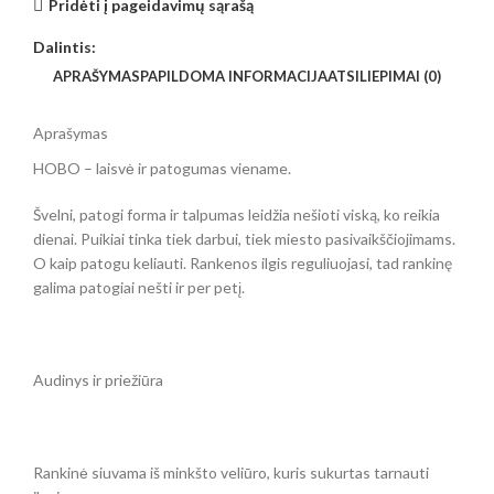
Pridėti į pageidavimų sąrašą
Dalintis:
APRAŠYMAS
PAPILDOMA INFORMACIJA
ATSILIEPIMAI (0)
Aprašymas
HOBO – laisvė ir patogumas viename.
Švelni, patogi forma ir talpumas leidžia nešioti viską, ko reikia
dienai. Puikiai tinka tiek darbui, tiek miesto pasivaikščiojimams.
O kaip patogu keliauti. Rankenos ilgis reguliuojasi, tad rankinę
galima patogiai nešti ir per petį.
Audinys ir priežiūra
Rankinė siuvama iš minkšto veliūro, kuris sukurtas tarnauti