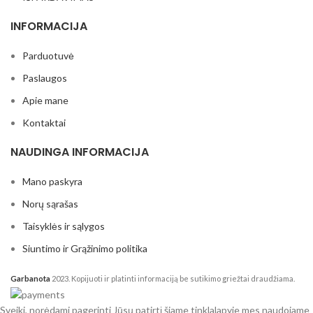
INFORMACIJA
Parduotuvė
Paslaugos
Apie mane
Kontaktai
NAUDINGA INFORMACIJA
Mano paskyra
Norų sąrašas
Taisyklės ir sąlygos
Siuntimo ir Grąžinimo politika
Garbanota
2023. Kopijuoti ir platinti informaciją be sutikimo griežtai draudžiama.
Sveiki, norėdami pagerinti Jūsų patirtį šiame tinklalapyje mes naudojame