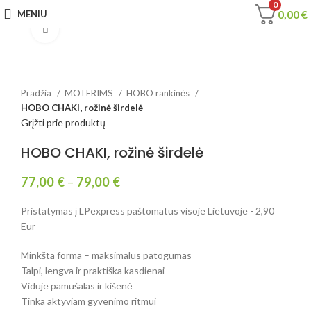
0
0,00
€
MENIU
Spustelėkite, jei norite padidinti
Pradžia
MOTERIMS
HOBO rankinės
HOBO CHAKI, rožinė širdelė
Grįžti prie produktų
HOBO CHAKI, rožinė širdelė
77,00
€
–
79,00
€
Pristatymas į LPexpress paštomatus visoje Lietuvoje - 2,90
Eur
Minkšta forma – maksimalus patogumas
Talpi, lengva ir praktiška kasdienai
Viduje pamušalas ir kišenė
Tinka aktyviam gyvenimo ritmui