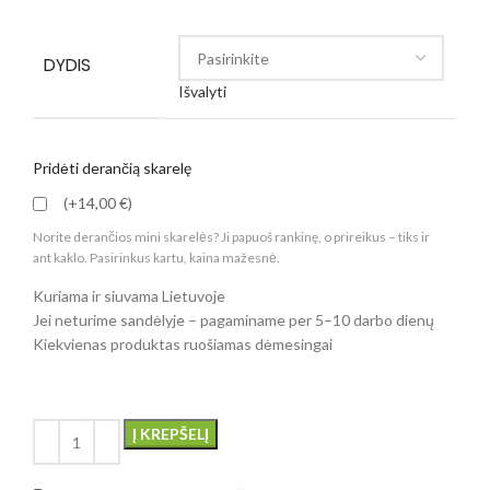
DYDIS
Išvalyti
Pridėti derančią skarelę
(+14,00 €)
Norite derančios mini skarelės? Ji papuoš rankinę, o prireikus – tiks ir
ant kaklo. Pasirinkus kartu, kaina mažesnė.
Kuriama ir siuvama Lietuvoje
Jei neturime sandėlyje – pagaminame per 5–10 darbo dienų
Kiekvienas produktas ruošiamas dėmesingai
Į KREPŠELĮ