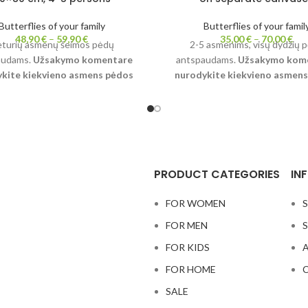
Butterflies of your family
Butterflies of your famil
48,90
€
–
59,90
€
35,00
€
–
70,00
€
turių asmenų šeimos pėdų
2-5 asmenims, visų dydžių 
audams.
Užsakymo komentare
antspaudams.
Užsakymo kom
kite kiekvieno asmens pėdos
nurodykite kiekvieno asmen
 ir vaiko/ų amžių, pagal tai
dydį ir vaiko/ų amžių, paga
šiu drugelio kūną (mažesniem
parinksiu drobių dydžius ir n
 mažesni, didesniem didesni).
drugelio kūną (mažesniems 
ūsų šeimos pėdučių anstspaudų
mažesni, didesniems didesni).
nimas ant drobės. Idėja – kaip
iki 3 metų piešiu ant 20x20 cm
škai praleisti laiką kartu su visa
metų iki 38 dydžio pėdos 24x
PRODUCT CATEGORIES
IN
O prisilietimas prie žmogaus kojų
suaugusiems iki 44 30x30 cm, d
senų laikų turi simbolinę reikšmę.
nei 44 pėdai 40x40 cm drobės. 
FOR WOMEN
S
olizuoja visišką, nuoširdų ir atvirą
šeimos pėdučių antspaudų įam
FOR MEN
S
s priėmimą. O vaikams drugelių
ant drobės. Idėja – kaip kokyb
 leidžia pasijausti svarbiems, nes
praleisti laiką kartu su visa š
FOR KIDS
A
tės tampa meno kūriniu. Smagaus
prisilietimas prie žmogaus kojų
FOR HOME
C
 kartu su šeima bei spalvotų ir
senų laikų turi simbolinę reikš
artojamų Tavo šeimos drugelių.
simbolizuoja visišką, nuoširdų ir
SALE
žmogaus priėmimą. O vaikams d