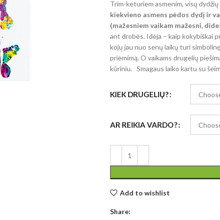
Trim-keturiem asmenim, visų dydži
kiekvieno asmens pėdos dydį ir va
(mažesniem vaikam mažesni, dides
ant drobės. Idėja – kaip kokybiškai pr
kojų jau nuo senų laikų turi simbolinę
priėmimą. O vaikams drugelių piešim
kūriniu. Smagaus laiko kartu su šeim
KIEK DRUGELIŲ?
AR REIKIA VARDO?
Add to wishlist
Share: