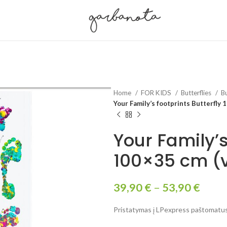
Home
FOR KIDS
Butterflies
Bu
Your Family’s footprints Butterfly 
Your Family’s
100×35 cm (v
39,90
€
–
53,90
€
Pristatymas į LPexpress paštomatus 