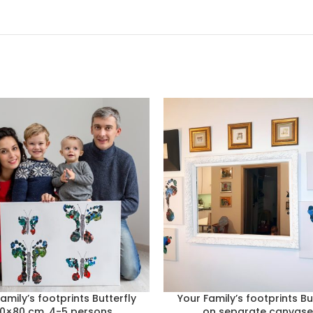
amily’s footprints Butterfly
Your Family’s footprints Bu
0×80 cm, 4-5 persons
on separate canvase