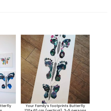
tterfly
Your Family’s footprints Butterfly
Your F
s
120×40 cm (vertical), 3-5 persons