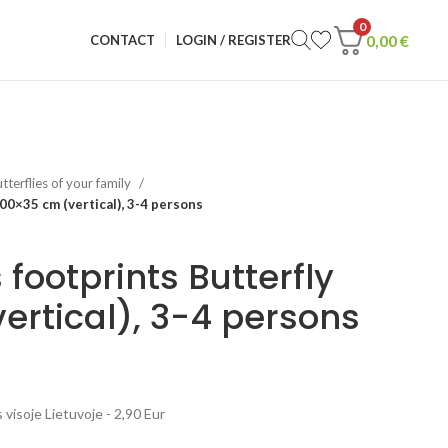
0
0,00
€
CONTACT
LOGIN / REGISTER
tterflies of your family
100×35 cm (vertical), 3-4 persons
 footprints Butterfly
ertical), 3-4 persons
visoje Lietuvoje - 2,90 Eur