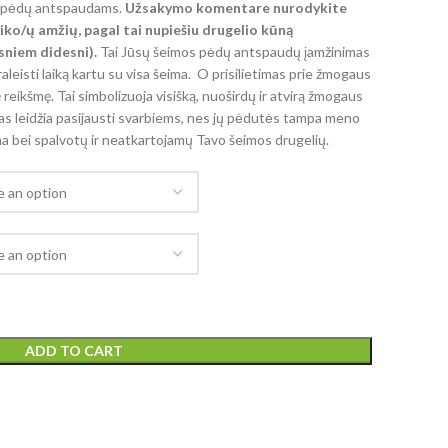
ų pėdų antspaudams.
Užsakymo komentare nurodykite
iko/ų amžių, pagal tai nupiešiu drugelio kūną
niem didesni).
Tai Jūsų šeimos pėdų antspaudų įamžinimas
aleisti laiką kartu su visa šeima. O prisilietimas prie žmogaus
 reikšmę. Tai simbolizuoja visišką, nuoširdų ir atvirą žmogaus
as leidžia pasijausti svarbiems, nes jų pėdutės tampa meno
a bei spalvotų ir neatkartojamų Tavo šeimos drugelių.
ADD TO CART