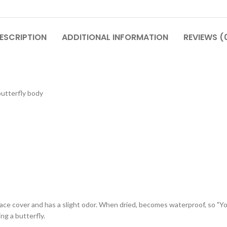
ESCRIPTION
ADDITIONAL INFORMATION
REVIEWS (
utterfly body
ce cover and has a slight odor. When dried, becomes waterproof, so "Your 
ing a butterfly.