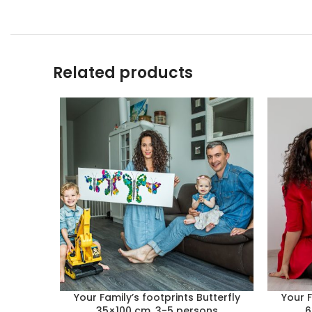
Related products
Your Family’s footprints Butterfly
Your F
35×100 cm, 3-5 persons
6