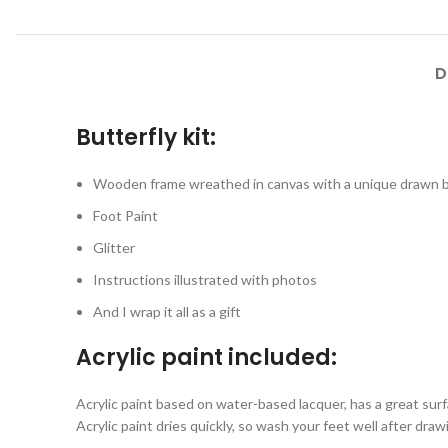
D
Butterfly kit:
Wooden frame wreathed in canvas with a unique drawn b
Foot Paint
Glitter
Instructions illustrated with photos
And I wrap it all as a gift
Acrylic paint included:
Acrylic paint based on water-based lacquer, has a great surfa
Acrylic paint dries quickly, so wash your feet well after draw