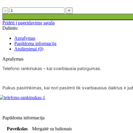
produkto
kiekis:
Telefono
Pridėti į pageidavimų sąrašą
rankinukas
Dalintis:
Mergaitė
su
Aprašymas
balionais
Papildoma informacija
geltoname
Atsiliepimai (0)
fone
Aprašymas
Telefono rankinukas – kai svarbiausia patogumas.
Puikus pasirinkimas, kai nori pasiimti tik svarbiausius daiktus ir judė
Papildoma informacija
Paveikslas
Mergaitė su balionais