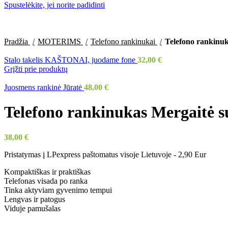
Spustelėkite, jei norite padidinti
Pradžia
MOTERIMS
Telefono rankinukai
Telefono rankinuk
Stalo takelis KAŠTONAI, juodame fone
32,00
€
Grįžti prie produktų
Juosmens rankinė Jūratė
48,00
€
Telefono rankinukas Mergaitė s
38,00
€
Pristatymas į LPexpress paštomatus visoje Lietuvoje - 2,90 Eur
Kompaktiškas ir praktiškas
Telefonas visada po ranka
Tinka aktyviam gyvenimo tempui
Lengvas ir patogus
Viduje pamušalas