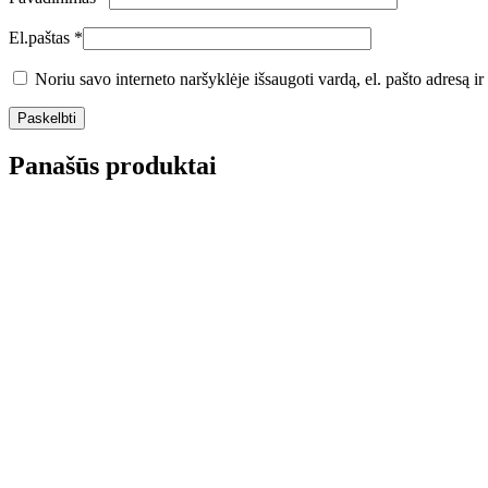
El.paštas
*
Noriu savo interneto naršyklėje išsaugoti vardą, el. pašto adresą ir 
Panašūs produktai