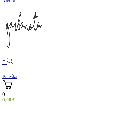
Meniu
Paieška
0
0,00
€