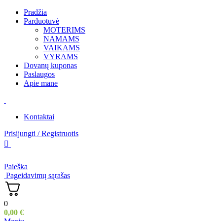
Pradžia
Parduotuvė
MOTERIMS
NAMAMS
VAIKAMS
VYRAMS
Dovanų kuponas
Paslaugos
Apie mane
Kontaktai
Prisijungti / Registruotis
Paieška
Pageidavimų sąrašas
0
0,00
€