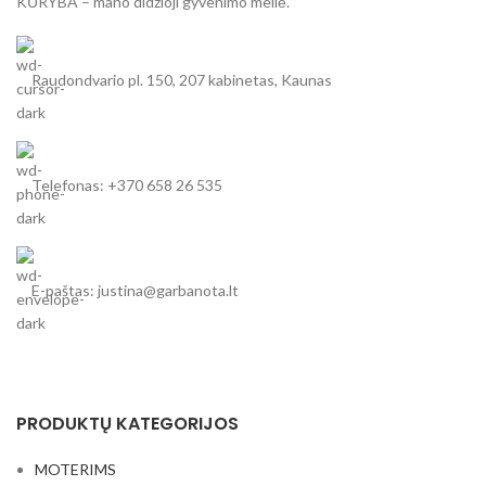
KŪRYBA – mano didžioji gyvenimo meilė.
Raudondvario pl. 150, 207 kabinetas, Kaunas
Telefonas: +370 658 26 535
E-paštas: justina@garbanota.lt
PRODUKTŲ KATEGORIJOS
MOTERIMS