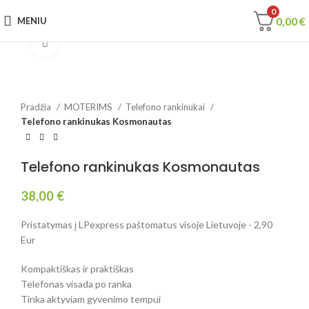
0
0,00
€
MENIU
Spustelėkite, jei norite padidinti
Pradžia
MOTERIMS
Telefono rankinukai
Telefono rankinukas Kosmonautas
Telefono rankinukas Kosmonautas
38,00
€
Pristatymas į LPexpress paštomatus visoje Lietuvoje - 2,90
Eur
Kompaktiškas ir praktiškas
Telefonas visada po ranka
Tinka aktyviam gyvenimo tempui