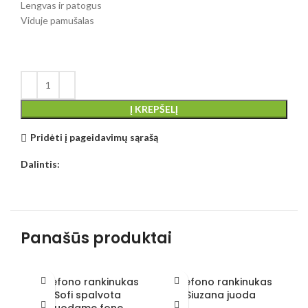
Lengvas ir patogus
Viduje pamušalas
Į KREPŠELĮ
Pridėti į pageidavimų sąrašą
Dalintis:
Panašūs produktai
Telefono rankinukas
Telefono rankinukas
T
Sofi spalvota
Siuzana juoda
juodame fone