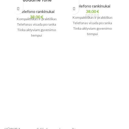
Telefono rankinukai
Telefono rankinukai
38,00
€
38,00
€
Kompaktiškas ir praktiškas
Kompaktiškas ir praktiškas
Telefonas visada po ranka
Telefonas visada po ranka
Tinka aktyviam gyvenimo
Tinka aktyviam gyvenimo
tempui
tempui
Lengvas ir patogus
Lengvas ir patogus
Viduje pamušalas
Viduje pamušalas