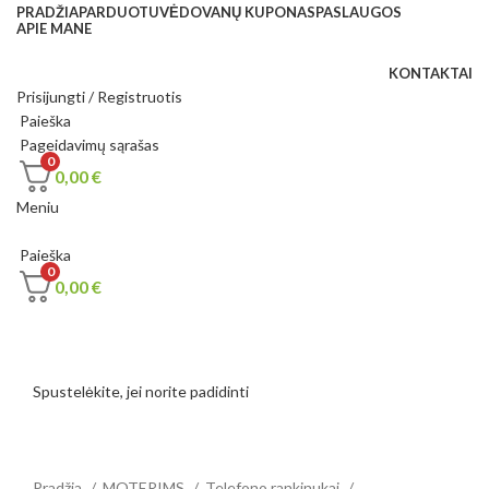
PRADŽIA
PARDUOTUVĖ
DOVANŲ KUPONAS
PASLAUGOS
APIE MANE
KONTAKTAI
Prisijungti / Registruotis
Paieška
Pageidavimų sąrašas
0
0,00
€
Meniu
Paieška
0
0,00
€
Spustelėkite, jei norite padidinti
Pradžia
MOTERIMS
Telefono rankinukai