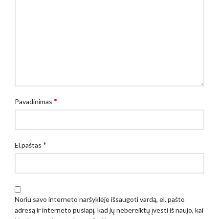
*
Pavadinimas
*
El.paštas
Noriu savo interneto naršyklėje išsaugoti vardą, el. pašto
adresą ir interneto puslapį, kad jų nebereiktų įvesti iš naujo, kai