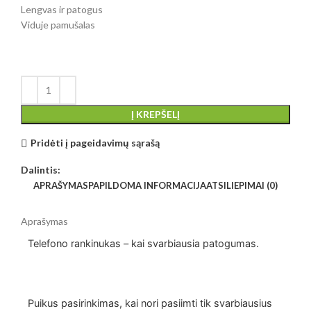
Lengvas ir patogus
Viduje pamušalas
Į KREPŠELĮ
Pridėti į pageidavimų sąrašą
Dalintis:
APRAŠYMAS
PAPILDOMA INFORMACIJA
ATSILIEPIMAI (0)
Aprašymas
Telefono rankinukas – kai svarbiausia patogumas.
Puikus pasirinkimas, kai nori pasiimti tik svarbiausius