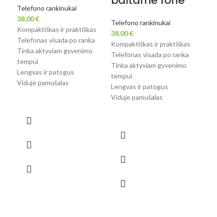
baltame fone
fo
Telefono rankinukai
38,00
€
Telefono rankinukai
Tel
Kompaktiškas ir praktiškas
38,00
€
38,
Telefonas visada po ranka
Kompaktiškas ir praktiškas
Kom
Tinka aktyviam gyvenimo
Telefonas visada po ranka
Tel
tempui
Tinka aktyviam gyvenimo
Tin
Lengvas ir patogus
tempui
tem
Viduje pamušalas
Lengvas ir patogus
Len
Viduje pamušalas
Vid