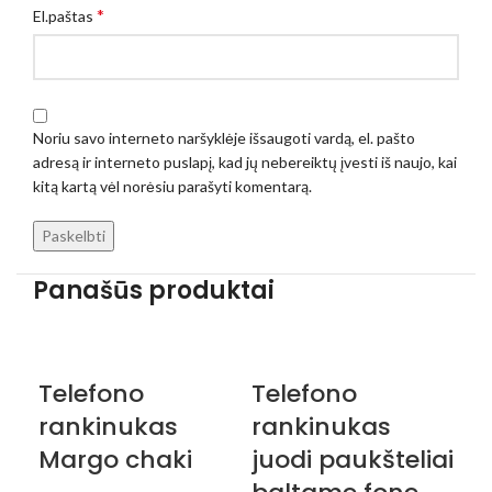
*
El.paštas
Noriu savo interneto naršyklėje išsaugoti vardą, el. pašto
adresą ir interneto puslapį, kad jų nebereiktų įvesti iš naujo, kai
kitą kartą vėl norėsiu parašyti komentarą.
Panašūs produktai
Telefono
Telefono
Te
rankinukas
rankinukas
ra
Margo chaki
juodi paukšteliai
b