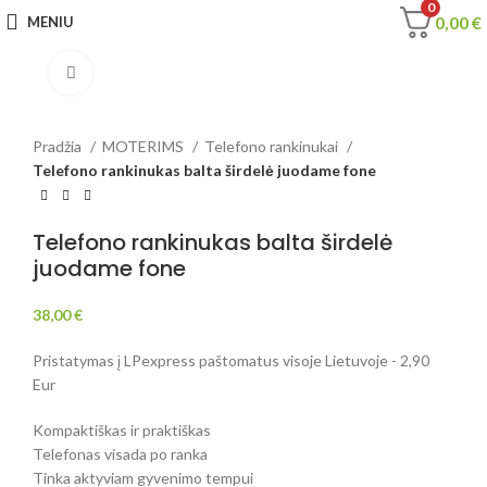
0
0,00
€
MENIU
Spustelėkite, jei norite padidinti
Pradžia
MOTERIMS
Telefono rankinukai
Telefono rankinukas balta širdelė juodame fone
Telefono rankinukas balta širdelė
juodame fone
38,00
€
Pristatymas į LPexpress paštomatus visoje Lietuvoje - 2,90
Eur
Kompaktiškas ir praktiškas
Telefonas visada po ranka
Tinka aktyviam gyvenimo tempui