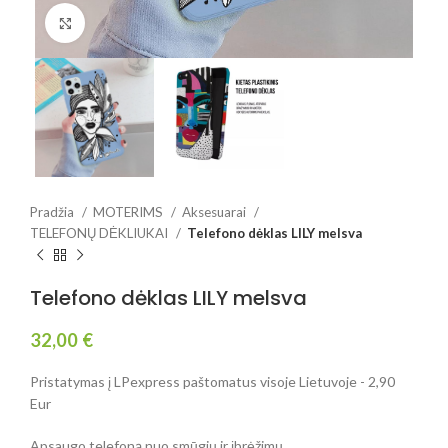
Spustelėkite, jei norite padidinti
Pradžia
MOTERIMS
Aksesuarai
TELEFONŲ DĖKLIUKAI
Telefono dėklas LILY melsva
Telefono dėklas LILY melsva
32,00
€
Pristatymas į LPexpress paštomatus visoje Lietuvoje - 2,90
Eur
Apsaugo telefoną nuo smūgių ir įbrėžimų