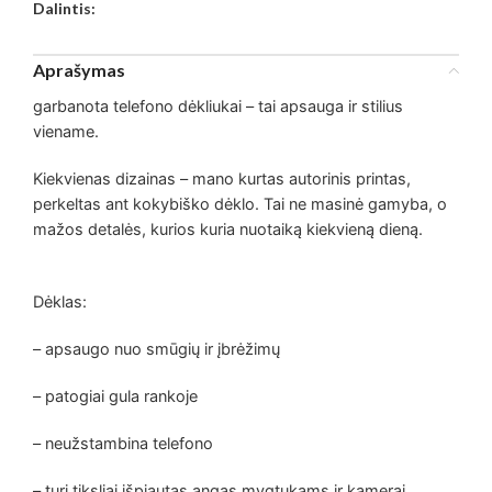
Dalintis:
Aprašymas
garbanota telefono dėkliukai – tai apsauga ir stilius
viename.
Kiekvienas dizainas – mano kurtas autorinis printas,
perkeltas ant kokybiško dėklo. Tai ne masinė gamyba, o
mažos detalės, kurios kuria nuotaiką kiekvieną dieną.
Dėklas:
– apsaugo nuo smūgių ir įbrėžimų
– patogiai gula rankoje
– neužstambina telefono
– turi tiksliai išpjautas angas mygtukams ir kamerai