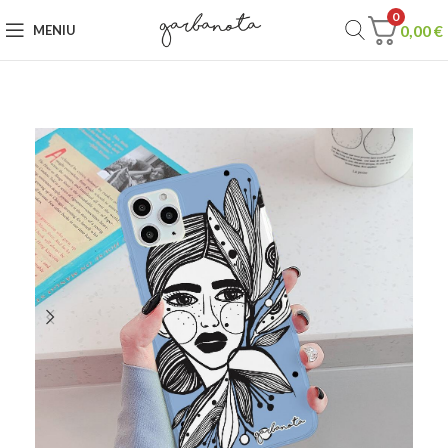
0
0,00
€
MENIU