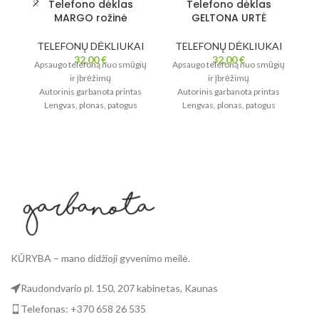
Telefono dėklas
Telefono dėklas
MARGO rožinė
GELTONA URTĖ
TELEFONŲ DĖKLIUKAI
TELEFONŲ DĖKLIUKAI
T
32,00
€
32,00
€
Apsaugo telefoną nuo smūgių
Apsaugo telefoną nuo smūgių
Ap
ir įbrėžimų
ir įbrėžimų
Autorinis garbanota printas
Autorinis garbanota printas
Lengvas, plonas, patogus
Lengvas, plonas, patogus
kasdienai
kasdienai
Gražus akcentas Tavo stiliui
Gražus akcentas Tavo stiliui
G
Gamybos ir išsiuntimo
Gamybos ir išsiuntimo
terminas - 12 darbo dienų.
terminas - 12 darbo dienų.
KŪRYBA – mano didžioji gyvenimo meilė.
Raudondvario pl. 150, 207 kabinetas, Kaunas
Telefonas: +370 658 26 535