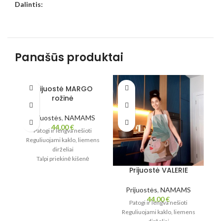
Dalintis:
Panašūs produktai
Prijuostė MARGO
rožinė
Prijuostės
,
NAMAMS
44,00
€
Patogi ir lengva nešioti
Reguliuojami kaklo, liemens
dirželiai
Talpi priekinė kišenė
R
smulkmenoms
Prijuostė VALERIE
Stilingas akcentas virtuvei ar
kūrybai
Prijuostės
,
NAMAMS
S
44,00
€
Patogi ir lengva nešioti
Reguliuojami kaklo, liemens