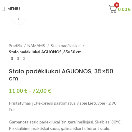
0
0,00
€
MENIU
Spustelėkite, jei norite padidinti
Pradžia
NAMAMS
Stalo padėkliukai
Stalo padėkliukai AGUONOS, 35×50 cm
Stalo padėkliukai AGUONOS, 35×50
cm
11,00
€
–
72,00
€
Pristatymas į LPexpress paštomatus visoje Lietuvoje - 2,90
Eur
Garbanota stalo padėkliukai itin gerai nešiojasi. Skalbiasi 30°C.
Po skalbimo praktiškai sausi, galima iškart dėdi ant stalo.