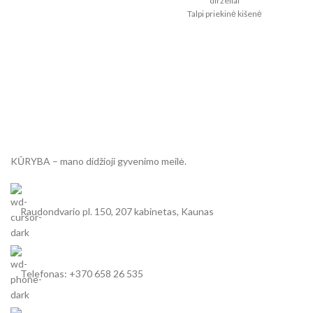
dirželiai
Talpi priekinė kišenė
smulkmenoms
Stilingas akcentas virtuvei ar
kūrybai
KŪRYBA – mano didžioji gyvenimo meilė.
Raudondvario pl. 150, 207 kabinetas, Kaunas
Telefonas: +370 658 26 535