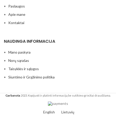
Paslaugos
Apie mane
Kontaktai
NAUDINGA INFORMACIJA
Mano paskyra
Norų sąrašas
Taisyklės ir sąlygos
Siuntimo ir Grąžinimo politika
Garbanota
2023. Kopijuoti ir platinti informaciją be sutikimo griežtai draudžiama.
English
Lietuvių