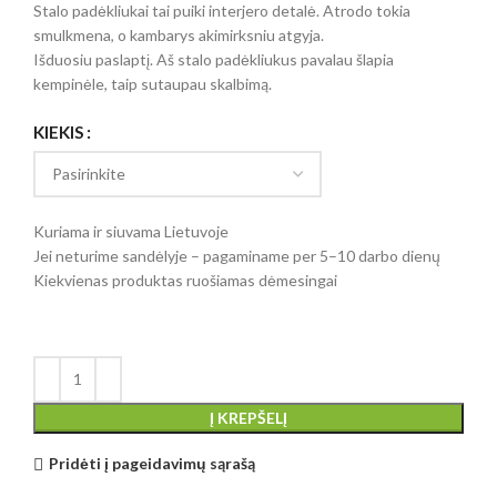
Stalo padėkliukai tai puiki interjero detalė. Atrodo tokia
smulkmena, o kambarys akimirksniu atgyja.
Išduosiu paslaptį. Aš stalo padėkliukus pavalau šlapia
kempinėle, taip sutaupau skalbimą.
KIEKIS
Kuriama ir siuvama Lietuvoje
Jei neturime sandėlyje – pagaminame per 5–10 darbo dienų
Kiekvienas produktas ruošiamas dėmesingai
Į KREPŠELĮ
Pridėti į pageidavimų sąrašą