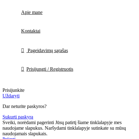
Apie mane
Kontaktai
Pageidavimų sąrašas
Prisijungti / Registruotis
Prisijunkite
Uždaryti
Dar neturite paskyros?
Sukurti paskyrą
Sveiki, norėdami pagerinti Jūsų patirtį šiame tinklalapyje mes
naudojame slapukus. Naršydami tinklalapyje sutinkate su mūsų
naudojamais slapukais.