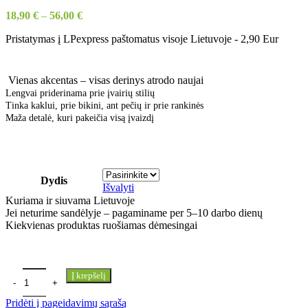
18,90
€
–
56,00
€
Pristatymas į LPexpress paštomatus visoje Lietuvoje - 2,90 Eur
Vienas akcentas – visas derinys atrodo naujai
Lengvai priderinama prie įvairių stilių
Tinka kaklui, prie bikini, ant pečių ir prie rankinės
Maža detalė, kuri pakeičia visą įvaizdį
Dydis
Išvalyti
Kuriama ir siuvama Lietuvoje
Jei neturime sandėlyje – pagaminame per 5–10 darbo dienų
Kiekvienas produktas ruošiamas dėmesingai
Į krepšelį
Pridėti į pageidavimų sąrašą