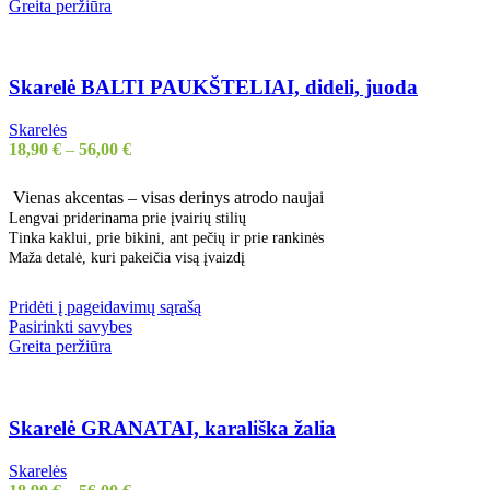
Greita peržiūra
Skarelė BALTI PAUKŠTELIAI, dideli, juoda
Skarelės
18,90
€
–
56,00
€
Vienas akcentas – visas derinys atrodo naujai
Lengvai priderinama prie įvairių stilių
Tinka kaklui, prie bikini, ant pečių ir prie rankinės
Maža detalė, kuri pakeičia visą įvaizdį
Pridėti į pageidavimų sąrašą
Pasirinkti savybes
Greita peržiūra
Skarelė GRANATAI, karališka žalia
Skarelės