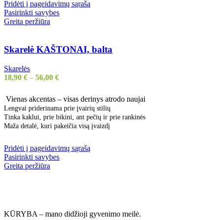
Pridėti į pageidavimų sąrašą
Pasirinkti savybes
Greita peržiūra
Skarelė KAŠTONAI, balta
Skarelės
18,90
€
–
56,00
€
Vienas akcentas – visas derinys atrodo naujai
Lengvai priderinama prie įvairių stilių
Tinka kaklui, prie bikini, ant pečių ir prie rankinės
Maža detalė, kuri pakeičia visą įvaizdį
Pridėti į pageidavimų sąrašą
Pasirinkti savybes
Greita peržiūra
KŪRYBA – mano didžioji gyvenimo meilė.