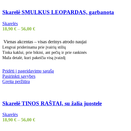
Skarelė SMULKUS LEOPARDAS, garbanota
Skarelės
18,90
€
–
56,00
€
Vienas akcentas – visas derinys atrodo naujai
Lengvai priderinama prie įvairių stilių
Tinka kaklui, prie bikini, ant pečių ir prie rankinės
Maža detalė, kuri pakeičia visą įvaizdį
Pridėti į pageidavimų sąrašą
Pasirinkti savybes
Greita peržiūra
Skarelė TINOS RAŠTAI, su žalia juostele
Skarelės
18,90
€
–
56,00
€