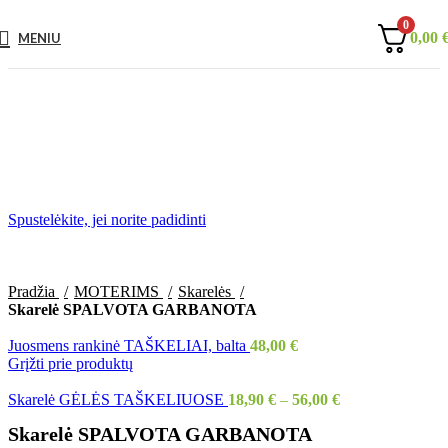
0
0,00
MENIU
Spustelėkite, jei norite padidinti
Pradžia
MOTERIMS
Skarelės
Skarelė SPALVOTA GARBANOTA
Juosmens rankinė TAŠKELIAI, balta
48,00
€
Grįžti prie produktų
Skarelė GĖLĖS TAŠKELIUOSE
18,90
€
–
56,00
€
Skarelė SPALVOTA GARBANOTA