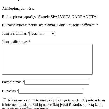
Atsiliepimų dar nėra.
Būkite pirmas aprašęs “Skarelė SPALVOTA GARBANOTA”
El. pašto adresas nebus skelbiamas.
Būtini laukeliai pažymėti
*
Jūsų įvertinimas
*
Jūsų atsiliepimas
*
Pavadinimas
*
El.paštas
*
Noriu savo interneto naršyklėje išsaugoti vardą, el. pašto adresą
ir interneto puslapį, kad jų nebereiktų įvesti iš naujo, kai kitą kartą
vėl norėsiu parašyti komentarą.