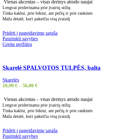
Vienas akcentas – visas derinys atrodo naujai
Lengvai priderinama prie įvairių stilių
Tinka kaklui, prie bikini, ant pečių ir prie rankinės
Maža detalė, kuri pakeičia visą įvaizdį
Pridėti į pageidavimų sąrašą
Pasirinkti savybes
Greita peržiūra
Skarelė SPALVOTOS TULPĖS, balta
Skarelės
18,90
€
–
56,00
€
Vienas akcentas – visas derinys atrodo naujai
Lengvai priderinama prie įvairių stilių
Tinka kaklui, prie bikini, ant pečių ir prie rankinės
Maža detalė, kuri pakeičia visą įvaizdį
Pridėti į pageidavimų sąrašą
Pasirinkti savybes