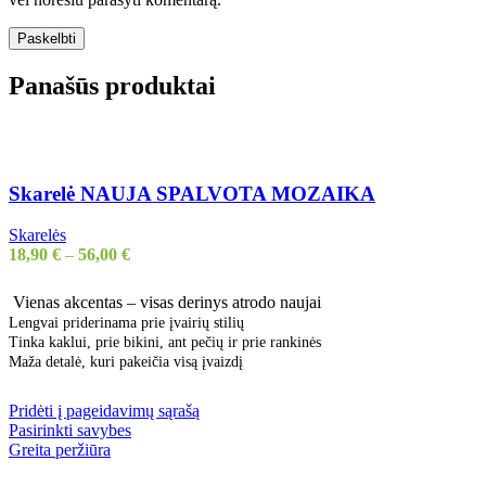
Panašūs produktai
Skarelė NAUJA SPALVOTA MOZAIKA
Skarelės
18,90
€
–
56,00
€
Vienas akcentas – visas derinys atrodo naujai
Lengvai priderinama prie įvairių stilių
Tinka kaklui, prie bikini, ant pečių ir prie rankinės
Maža detalė, kuri pakeičia visą įvaizdį
Pridėti į pageidavimų sąrašą
Pasirinkti savybes
Greita peržiūra