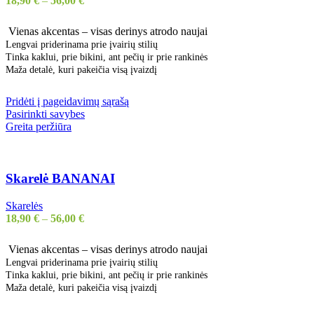
18,90
€
–
56,00
€
Vienas akcentas – visas derinys atrodo naujai
Lengvai priderinama prie įvairių stilių
Tinka kaklui, prie bikini, ant pečių ir prie rankinės
Maža detalė, kuri pakeičia visą įvaizdį
Pridėti į pageidavimų sąrašą
Pasirinkti savybes
Greita peržiūra
Skarelė BANANAI
Skarelės
18,90
€
–
56,00
€
Vienas akcentas – visas derinys atrodo naujai
Lengvai priderinama prie įvairių stilių
Tinka kaklui, prie bikini, ant pečių ir prie rankinės
Maža detalė, kuri pakeičia visą įvaizdį