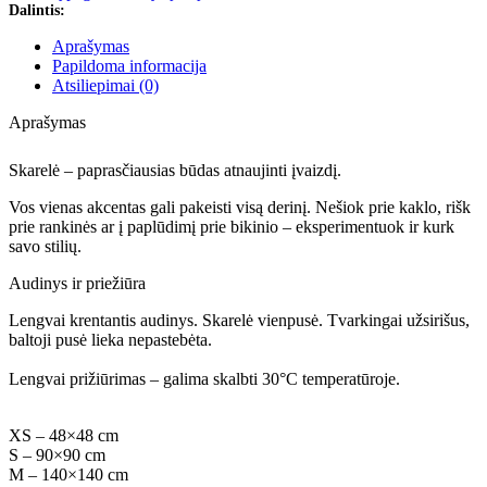
Dalintis:
Aprašymas
Papildoma informacija
Atsiliepimai (0)
Aprašymas
Skarelė – paprasčiausias būdas atnaujinti įvaizdį.
Vos vienas akcentas gali pakeisti visą derinį. Nešiok prie kaklo, rišk
prie rankinės ar į paplūdimį prie bikinio – eksperimentuok ir kurk
savo stilių.
Audinys ir priežiūra
Lengvai krentantis audinys. Skarelė vienpusė. Tvarkingai užsirišus,
baltoji pusė lieka nepastebėta.
Lengvai prižiūrimas – galima skalbti 30°C temperatūroje.
XS – 48×48 cm
S – 90×90 cm
M – 140×140 cm