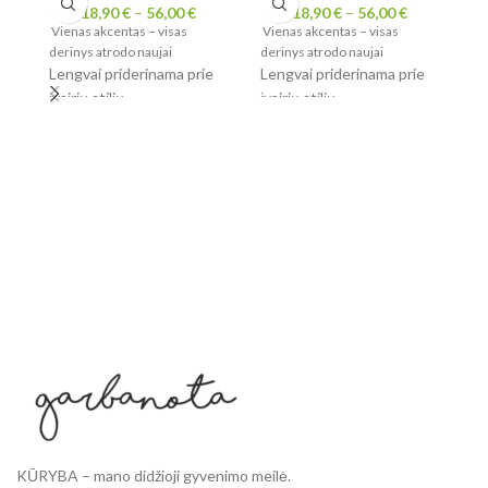
18,90
€
–
56,00
€
18,90
€
–
56,00
€
Vienas akcentas – visas
Vienas akcentas – visas
Vi
derinys atrodo naujai
derinys atrodo naujai
de
Lengvai priderinama prie
Lengvai priderinama prie
Le
įvairių stilių
įvairių stilių
įva
Tinka kaklui, prie bikini,
Tinka kaklui, prie bikini,
Ti
ant pečių ir prie rankinės
ant pečių ir prie rankinės
an
Maža detalė, kuri pakeičia
Maža detalė, kuri pakeičia
Ma
visą įvaizdį
visą įvaizdį
vi
KŪRYBA – mano didžioji gyvenimo meilė.