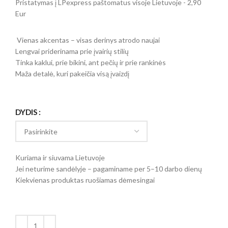
Pristatymas į LPexpress paštomatus visoje Lietuvoje - 2,90
Eur
Vienas akcentas – visas derinys atrodo naujai
Lengvai priderinama prie įvairių stilių
Tinka kaklui, prie bikini, ant pečių ir prie rankinės
Maža detalė, kuri pakeičia visą įvaizdį
DYDIS
Kuriama ir siuvama Lietuvoje
Jei neturime sandėlyje – pagaminame per 5–10 darbo dienų
Kiekvienas produktas ruošiamas dėmesingai