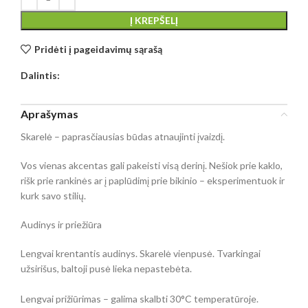
Į KREPŠELĮ
Pridėti į pageidavimų sąrašą
Dalintis:
Aprašymas
Skarelė – paprasčiausias būdas atnaujinti įvaizdį.
Vos vienas akcentas gali pakeisti visą derinį. Nešiok prie kaklo,
rišk prie rankinės ar į paplūdimį prie bikinio – eksperimentuok ir
kurk savo stilių.
Audinys ir priežiūra
Lengvai krentantis audinys. Skarelė vienpusė. Tvarkingai
užsirišus, baltoji pusė lieka nepastebėta.
Lengvai prižiūrimas – galima skalbti 30°C temperatūroje.