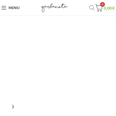
0
0,00
€
MENIU