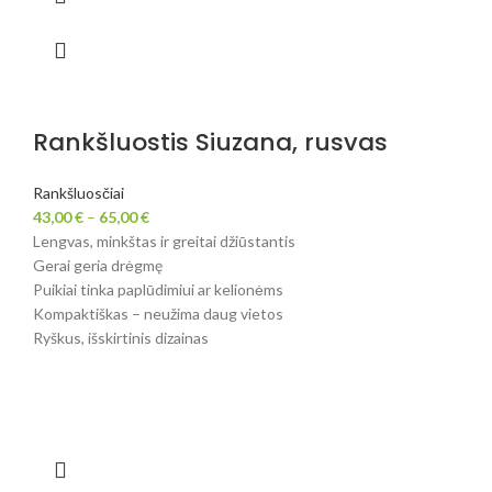
Rankšluostis Siuzana, rusvas
Rankšluosčiai
43,00
€
–
65,00
€
Lengvas, minkštas ir greitai džiūstantis
Gerai geria drėgmę
Puikiai tinka paplūdimiui ar kelionėms
Kompaktiškas – neužima daug vietos
Ryškus, išskirtinis dizainas