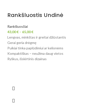
Rankšluostis Undinė
Rankšluosčiai
43,00
€
–
65,00
€
Lengvas, minkštas ir greitai džiūstantis
Gerai geria drėgmę
Puikiai tinka paplūdimiui ar kelionėms
Kompaktiškas – neužima daug vietos
Ryškus, išskirtinis dizainas