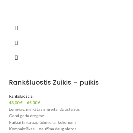
Rankšluostis Zuikis – puikis
Rankšluosčiai
43,00
€
–
65,00
€
Lengvas, minkštas ir greitai džiūstantis
Gerai geria drėgmę
Puikiai tinka paplūdimiui ar kelionėms
Kompaktiškas – neužima daug vietos