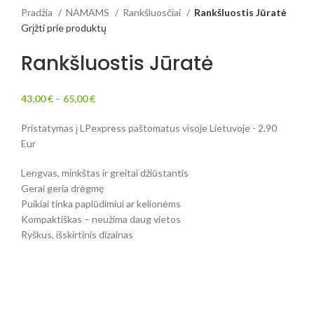
Pradžia
NAMAMS
Rankšluosčiai
Rankšluostis Jūratė
Grįžti prie produktų
Rankšluostis Jūratė
43,00
€
–
65,00
€
Pristatymas į LPexpress paštomatus visoje Lietuvoje - 2,90
Eur
Lengvas, minkštas ir greitai džiūstantis
Gerai geria drėgmę
Puikiai tinka paplūdimiui ar kelionėms
Kompaktiškas – neužima daug vietos
Ryškus, išskirtinis dizainas