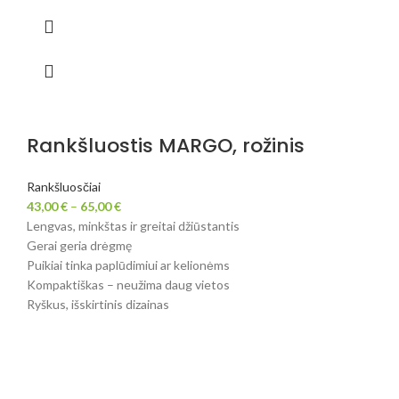
Rankšluostis MARGO, rožinis
Rankšluosčiai
43,00
€
–
65,00
€
Lengvas, minkštas ir greitai džiūstantis
Gerai geria drėgmę
Puikiai tinka paplūdimiui ar kelionėms
Kompaktiškas – neužima daug vietos
Ryškus, išskirtinis dizainas