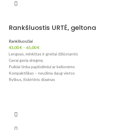
Rankšluostis URTĖ, geltona
Rankšluosčiai
43,00
€
–
65,00
€
Lengvas, minkštas ir greitai džiūstantis
Gerai geria drėgmę
Puikiai tinka paplūdimiui ar kelionėms
Kompaktiškas – neužima daug vietos
Ryškus, išskirtinis dizainas