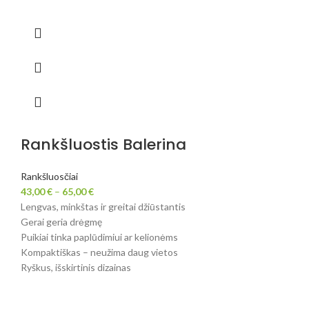
Rankšluostis Balerina
Rankšluosčiai
43,00
€
–
65,00
€
Lengvas, minkštas ir greitai džiūstantis
Gerai geria drėgmę
Puikiai tinka paplūdimiui ar kelionėms
Kompaktiškas – neužima daug vietos
Ryškus, išskirtinis dizainas