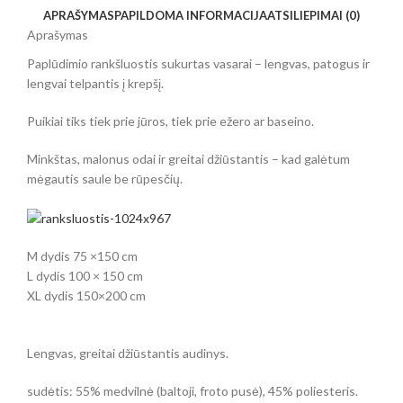
APRAŠYMAS
PAPILDOMA INFORMACIJA
ATSILIEPIMAI (0)
Aprašymas
Paplūdimio rankšluostis sukurtas vasarai – lengvas, patogus ir
lengvai telpantis į krepšį.
Puikiai tiks tiek prie jūros, tiek prie ežero ar baseino.
Minkštas, malonus odai ir greitai džiūstantis – kad galėtum
mėgautis saule be rūpesčių.
M dydis 75 ×150 cm
L dydis 100 × 150 cm
XL dydis 150×200 cm
Lengvas, greitai džiūstantis audinys.
sudėtis: 55% medvilnė (baltoji, froto pusė), 45% poliesteris.