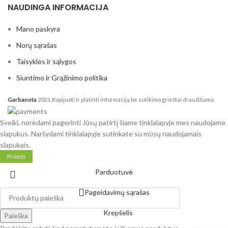
NAUDINGA INFORMACIJA
Mano paskyra
Norų sąrašas
Taisyklės ir sąlygos
Siuntimo ir Grąžinimo politika
Garbanota
2023. Kopijuoti ir platinti informaciją be sutikimo griežtai draudžiama.
Sveiki, norėdami pagerinti Jūsų patirtį šiame tinklalapyje mes naudojame
slapukus. Naršydami tinklalapyje sutinkate su mūsų naudojamais
slapukais.
Priimti
Parduotuvė
Pageidavimų sąrašas
Krepšelis
Paieška