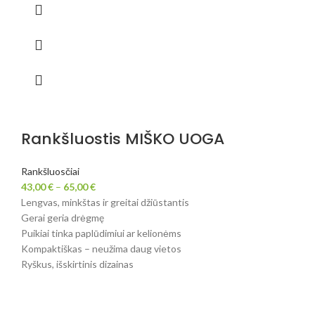
Rankšluostis MIŠKO UOGA
Rankšluosčiai
43,00
€
–
65,00
€
Lengvas, minkštas ir greitai džiūstantis
Gerai geria drėgmę
Puikiai tinka paplūdimiui ar kelionėms
Kompaktiškas – neužima daug vietos
Ryškus, išskirtinis dizainas