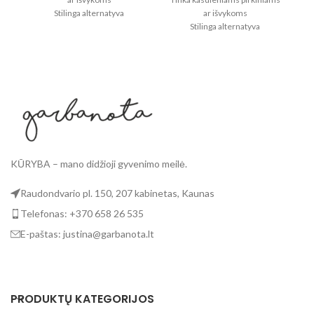
Stilinga alternatyva
ar išvykoms
plastikiniams maišeliams
Stilinga alternatyva
Lengvai sulankstomi ir patogūs
plastikiniams maišeliams
Užsegamas užtrauktuku,
Lengvai sulankstomi ir patogūs
Le
viduje kišenė
Užsegamas užtrauktuku,
viduje kišenė
KŪRYBA – mano didžioji gyvenimo meilė.
Raudondvario pl. 150, 207 kabinetas, Kaunas
Telefonas: +370 658 26 535
E-paštas: justina@garbanota.lt
PRODUKTŲ KATEGORIJOS