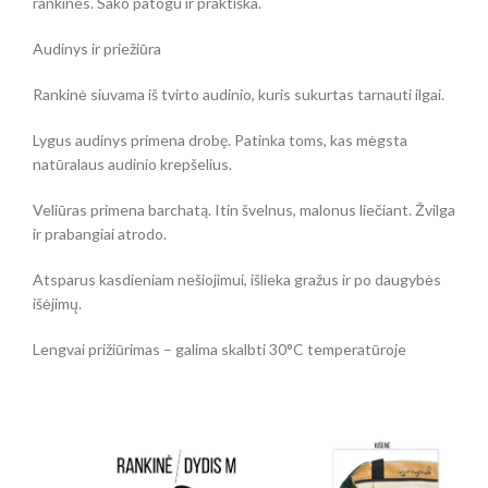
rankines. Sako patogu ir praktiška.
Audinys ir priežiūra
Rankinė siuvama iš tvirto audinio, kuris sukurtas tarnauti ilgai.
Lygus audinys primena drobę. Patinka toms, kas mėgsta
natūralaus audinio krepšelius.
Veliūras primena barchatą. Itin švelnus, malonus liečiant. Žvilga
ir prabangiai atrodo.
Atsparus kasdieniam nešiojimui, išlieka gražus ir po daugybės
išėjimų.
Lengvai prižiūrimas – galima skalbti 30°C temperatūroje