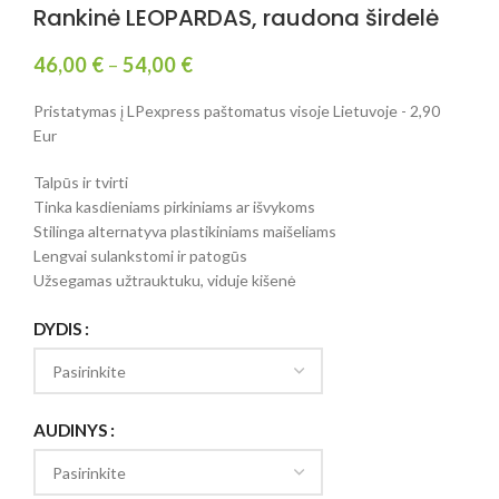
Rankinė LEOPARDAS, raudona širdelė
46,00
€
–
54,00
€
Pristatymas į LPexpress paštomatus visoje Lietuvoje - 2,90
Eur
Talpūs ir tvirti
Tinka kasdieniams pirkiniams ar išvykoms
Stilinga alternatyva plastikiniams maišeliams
Lengvai sulankstomi ir patogūs
Užsegamas užtrauktuku, viduje kišenė
DYDIS
AUDINYS