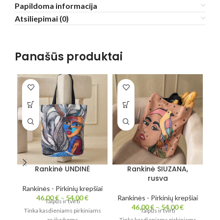
Papildoma informacija
Atsiliepimai (0)
Panašūs produktai
Rankinė UNDINĖ
Rankinė SIUZANA,
rusva
Rankinės - Pirkinių krepšiai
46,00
€
–
54,00
€
Rankinės - Pirkinių krepšiai
Ra
Talpūs ir tvirti
46,00
€
–
54,00
€
Tinka kasdieniams pirkiniams
Talpūs ir tvirti
ar išvykoms
Tinka kasdieniams pirkiniams
Ti