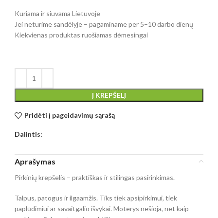
Kuriama ir siuvama Lietuvoje
Jei neturime sandėlyje – pagaminame per 5–10 darbo dienų
Kiekvienas produktas ruošiamas dėmesingai
Į KREPŠELĮ
Pridėti į pageidavimų sąrašą
Dalintis:
Aprašymas
Pirkinių krepšelis – praktiškas ir stilingas pasirinkimas.
Talpus, patogus ir ilgaamžis. Tiks tiek apsipirkimui, tiek
paplūdimiui ar savaitgalio išvykai. Moterys nešioja, net kaip