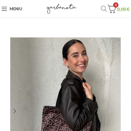
0
0,00
€
MENIU