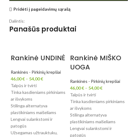
Pridėti į pageidavimų sąrašą
Dalintis:
Panašūs produktai
Rankinė UNDINĖ
Rankinė MIŠKO
R
UOGA
M
Rankinės - Pirkinių krepšiai
46,00
€
–
54,00
€
Rankinės - Pirkinių krepšiai
Rank
Talpūs ir tvirti
46,00
€
–
54,00
€
46,
Tinka kasdieniams pirkiniams
Talpūs ir tvirti
Talp
ar išvykoms
Tinka kasdieniams pirkiniams
Tin
Stilinga alternatyva
ar išvykoms
ar 
plastikiniams maišeliams
Stilinga alternatyva
Stil
Lengvai sulankstomi ir
plastikiniams maišeliams
plas
patogūs
Lengvai sulankstomi ir
Leng
Užsegamas užtrauktuku,
patogūs
pat