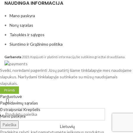
NAUDINGA INFORMACIJA
Mano paskyra
Norų sąrašas
Taisyklės ir sąlygos
Siuntimo ir Grąžinimo politika
Garbanota
2023. Kopijuoti ir platinti informaciją be sutikimo griežtai draudžiama.
Sveiki, norėdami pagerinti Jūsų patirtį šiame tinklalapyje mes naudojame
slapukus. Naršydami tinklalapyje sutinkate su mūsų naudojamais
slapukais.
Priimti
Parduotuvė
Pageidavimų sąrašas
0
straipsniai
Krepšelis
Mano paskyra
Paieška
Lietuvių
Pradėkite rašyti, kad pamatytumėte ieškomus produktus.