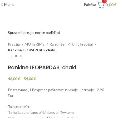
0
Meniu
0,00
€
Paieška
Spustelėkite, jei norite padidinti
Pradžia
MOTERIMS
Rankinės - Pirkinių krepšiai
Rankinė LEOPARDAS, chaki
Rankinė LEOPARDAS, chaki
46,00
€
–
54,00
€
Pristatymas į LPexpress paštomatus visoje Lietuvoje - 2,90
Eur
Talpūs ir tvirti
Tinka kasdieniams pirkiniams ar išvykoms