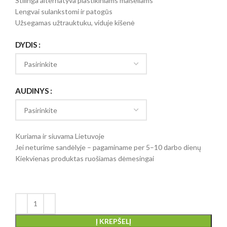
Stilinga alternatyva plastikiniams maišeliams
Lengvai sulankstomi ir patogūs
Užsegamas užtrauktuku, viduje kišenė
DYDIS
AUDINYS
Kuriama ir siuvama Lietuvoje
Jei neturime sandėlyje – pagaminame per 5–10 darbo dienų
Kiekvienas produktas ruošiamas dėmesingai
Į KREPŠELĮ