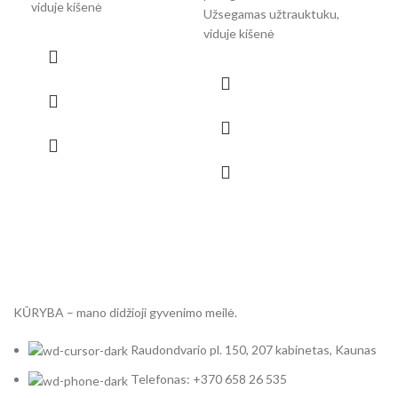
viduje kišenė
Užsegamas užtrauktuku,
Užs
viduje kišenė
vidu
KŪRYBA – mano didžioji gyvenimo meilė.
Raudondvario pl. 150, 207 kabinetas, Kaunas
Telefonas: +370 658 26 535