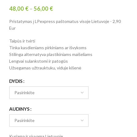
48,00
€
–
56,00
€
Pristatymas į LPexpress paštomatus visoje Lietuvoje - 2,90
Eur
Talpūs ir tvirti
Tinka kasdieniams pirkiniams ar išvykoms
Stilinga alternatyva plastikiniams maišeliams
Lengvai sulankstomi ir patogūs
Užsegamas užtrauktuku, viduje kišenė
DYDIS
AUDINYS
Kuriama ir siuvama Lietuvoje