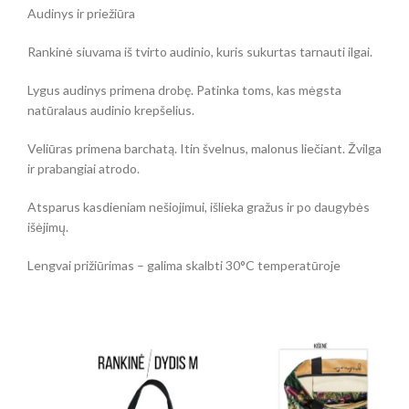
Audinys ir priežiūra
Rankinė siuvama iš tvirto audinio, kuris sukurtas tarnauti ilgai.
Lygus audinys primena drobę. Patinka toms, kas mėgsta
natūralaus audinio krepšelius.
Veliūras primena barchatą. Itin švelnus, malonus liečiant. Žvilga
ir prabangiai atrodo.
Atsparus kasdieniam nešiojimui, išlieka gražus ir po daugybės
išėjimų.
Lengvai prižiūrimas – galima skalbti 30°C temperatūroje