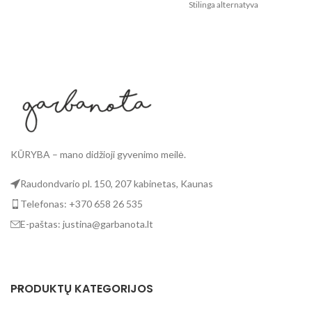
plastikiniams maišeliams
Stilinga alternatyva
Lengvai sulankstomi ir patogūs
plastikiniams maišeliams
Le
Užsegamas užtrauktuku,
Lengvai sulankstomi ir patogūs
viduje kišenė
Užsegamas užtrauktuku,
viduje kišenė
KŪRYBA – mano didžioji gyvenimo meilė.
Raudondvario pl. 150, 207 kabinetas, Kaunas
Telefonas: +370 658 26 535
E-paštas: justina@garbanota.lt
PRODUKTŲ KATEGORIJOS