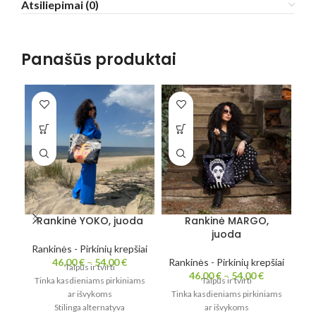
Atsiliepimai (0)
Panašūs produktai
Rankinė YOKO, juoda
Rankinė MARGO,
juoda
Rankinės - Pirkinių krepšiai
Ra
46,00
€
–
54,00
€
Rankinės - Pirkinių krepšiai
Talpūs ir tvirti
46,00
€
–
54,00
€
Tinka kasdieniams pirkiniams
Talpūs ir tvirti
Ti
ar išvykoms
Tinka kasdieniams pirkiniams
Stilinga alternatyva
ar išvykoms