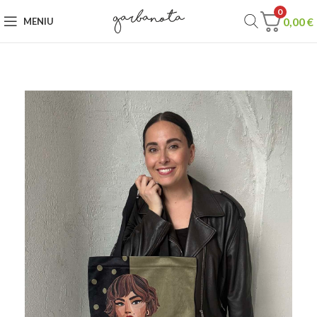
0
0,00
€
MENIU