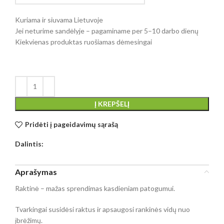
Kuriama ir siuvama Lietuvoje
Jei neturime sandėlyje – pagaminame per 5–10 darbo dienų
Kiekvienas produktas ruošiamas dėmesingai
Į KREPŠELĮ
Pridėti į pageidavimų sąrašą
Dalintis:
Aprašymas
Raktinė – mažas sprendimas kasdieniam patogumui.
Tvarkingai susidėsi raktus ir apsaugosi rankinės vidų nuo
įbrėžimų.