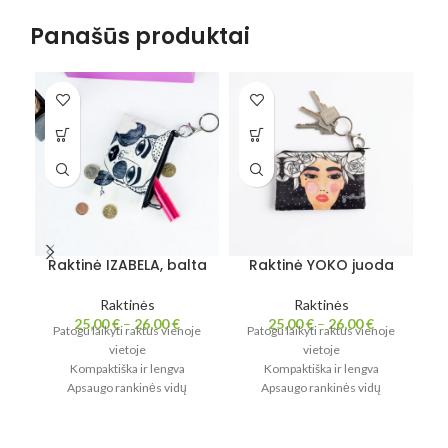
Panašūs produktai
Raktinė IZABELA, balta
Raktinė YOKO juoda
Raktinės
Raktinės
25,00
€
–
26,00
€
25,00
€
–
26,00
€
Patogu laikyti raktus vienoje
Patogu laikyti raktus vienoje
P
vietoje
vietoje
Kompaktiška ir lengva
Kompaktiška ir lengva
Apsaugo rankinės vidų
Apsaugo rankinės vidų
Maža detalė – didelis
Maža detalė – didelis
patogumas
patogumas