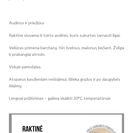
Audinys ir priežiūra
Raktinė siuvama iš tvirto audinio, kuris sukurtas tarnauti ilgai.
Veliūras primena barchatą. Itin švelnus, malonus liečiant. Žvilga
ir prabangiai atrodo.
Viduje pamušalas.
Atsparus kasdieniam nešiojimui, išlieka gražus ir po daugybės
išėjimų.
Lengvai prižiūrimas – galima skalbti 30°C temperatūroje