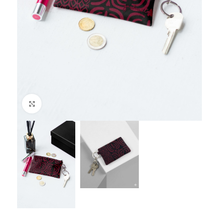
Spustelėkite, jei norite padidinti