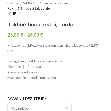
Pradžia
VAIKAMS
Vaikiškos raktinės
Raktinė Tinos raštai, bordo
Raktinė Tinos raštai, bordo
25,00
€
–
26,00
€
Pristatymas į LPexpress paštomatus visoje Lietuvoje - 2,90
Eur
Patogu laikyti raktus vienoje vietoje
Kompaktiška ir lengva
Apsaugo rankinės vidų
Maža detalė – didelis patogumas
DOVANŲ DĖŽUTĖJE