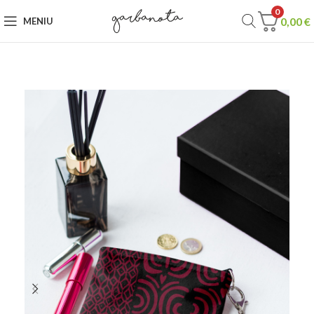
0
0,00
€
MENIU