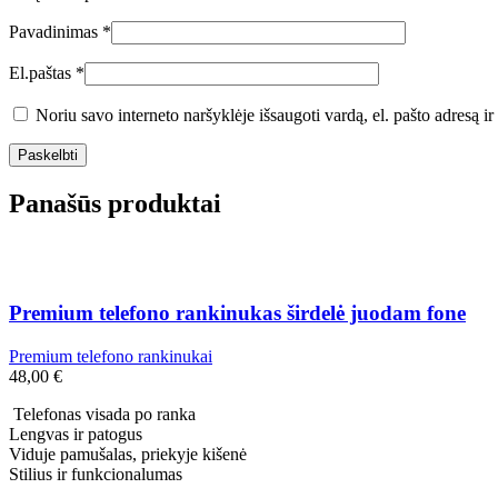
Pavadinimas
*
El.paštas
*
Noriu savo interneto naršyklėje išsaugoti vardą, el. pašto adresą ir 
Panašūs produktai
Premium telefono rankinukas širdelė juodam fone
Premium telefono rankinukai
48,00
€
Telefonas visada po ranka
Lengvas ir patogus
Viduje pamušalas, priekyje kišenė
Stilius ir funkcionalumas