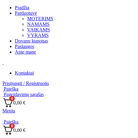
Pradžia
Parduotuvė
MOTERIMS
NAMAMS
VAIKAMS
VYRAMS
Dovanų kuponas
Paslaugos
Apie mane
Kontaktai
Prisijungti / Registruotis
Paieška
Pageidavimų sąrašas
0
0,00
€
Meniu
Paieška
0
0,00
€