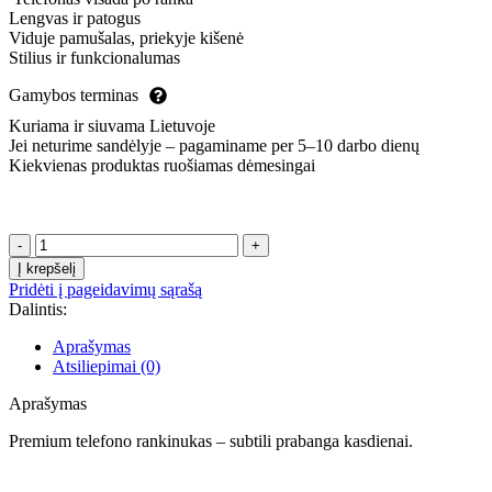
Lengvas ir patogus
Viduje pamušalas, priekyje kišenė
Stilius ir funkcionalumas
Gamybos terminas
Kuriama ir siuvama Lietuvoje
Jei neturime sandėlyje – pagaminame per 5–10 darbo dienų
Kiekvienas produktas ruošiamas dėmesingai
produkto
kiekis:
Į krepšelį
Premium
Pridėti į pageidavimų sąrašą
telefono
Dalintis:
rankinukas
SPALVOTOS
Aprašymas
TULPYTĖS,
Atsiliepimai (0)
juodas
Aprašymas
Premium telefono rankinukas – subtili prabanga kasdienai.