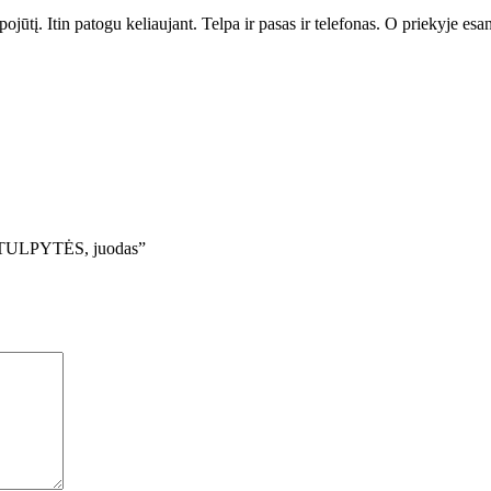
ojūtį. Itin patogu keliaujant. Telpa ir pasas ir telefonas. O priekyje es
S TULPYTĖS, juodas”