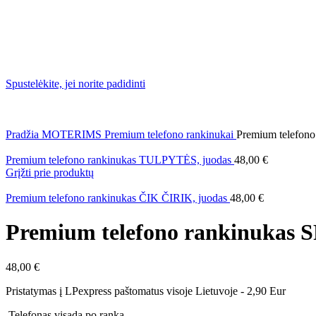
Spustelėkite, jei norite padidinti
Pradžia
MOTERIMS
Premium telefono rankinukai
Premium telefo
Premium telefono rankinukas TULPYTĖS, juodas
48,00
€
Grįžti prie produktų
Premium telefono rankinukas ČIK ČIRIK, juodas
48,00
€
Premium telefono rankinuka
48,00
€
Pristatymas į LPexpress paštomatus visoje Lietuvoje - 2,90 Eur
Telefonas visada po ranka