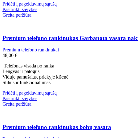
Pridėti į pageidavimų sąrašą
Pasirinkti savybes
Greita peržiūra
Premium telefono rankinukas Garbanota vasara nak
Premium telefono rankinukai
48,00
€
Telefonas visada po ranka
Lengvas ir patogus
Viduje pamušalas, priekyje kišenė
Stilius ir funkcionalumas
Pridėti į pageidavimų sąrašą
Pasirinkti savybes
Greita peržiūra
Premium telefono rankinukas bobų vasara