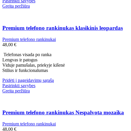
Pasirinkti savybes
Greita peržiūra
Premium telefono rankinukas klasikinis leopardas
Premium telefono rankinukai
48,00
€
Telefonas visada po ranka
Lengvas ir patogus
Viduje pamušalas, priekyje kišenė
Stilius ir funkcionalumas
Pridėti į pageidavimų sąrašą
Pasirinkti savybes
Greita peržiūra
Premium telefono rankinukas Nespalvota mozaika
Premium telefono rankinukai
48,00
€