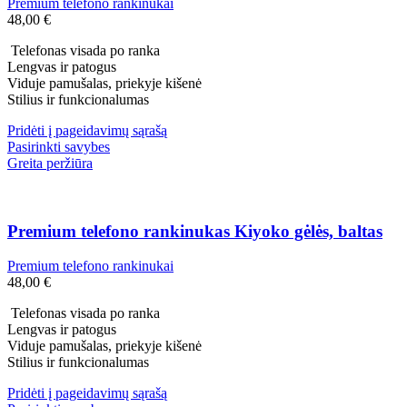
Premium telefono rankinukai
48,00
€
Telefonas visada po ranka
Lengvas ir patogus
Viduje pamušalas, priekyje kišenė
Stilius ir funkcionalumas
Pridėti į pageidavimų sąrašą
Pasirinkti savybes
Greita peržiūra
Premium telefono rankinukas Kiyoko gėlės, baltas
Premium telefono rankinukai
48,00
€
Telefonas visada po ranka
Lengvas ir patogus
Viduje pamušalas, priekyje kišenė
Stilius ir funkcionalumas
Pridėti į pageidavimų sąrašą