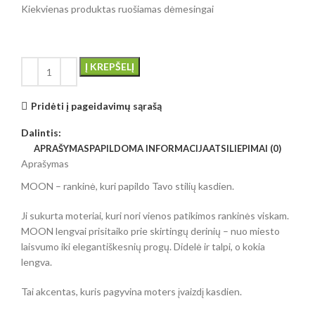
Kiekvienas produktas ruošiamas dėmesingai
Į KREPŠELĮ
Pridėti į pageidavimų sąrašą
Dalintis:
APRAŠYMAS
PAPILDOMA INFORMACIJA
ATSILIEPIMAI (0)
Aprašymas
MOON – rankinė, kuri papildo Tavo stilių kasdien.
Ji sukurta moteriai, kuri nori vienos patikimos rankinės viskam.
MOON lengvai prisitaiko prie skirtingų derinių – nuo miesto
laisvumo iki elegantiškesnių progų. Didelė ir talpi, o kokia
lengva.
Tai akcentas, kuris pagyvina moters įvaizdį kasdien.