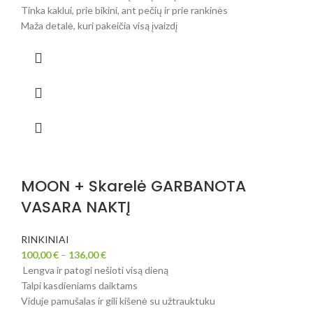
Tinka kaklui, prie bikini, ant pečių ir prie rankinės
Maža detalė, kuri pakeičia visą įvaizdį
MOON + Skarelė GARBANOTA
VASARA NAKTĮ
RINKINIAI
100,00
€
–
136,00
€
Lengva ir patogi nešioti visą dieną
Talpi kasdieniams daiktams
Viduje pamušalas ir gili kišenė su užtrauktuku