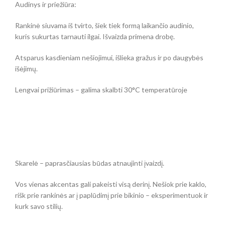
Audinys ir priežiūra:
Rankinė siuvama iš tvirto, šiek tiek formą laikančio audinio,
kuris sukurtas tarnauti ilgai. Išvaizda primena drobę.
Atsparus kasdieniam nešiojimui, išlieka gražus ir po daugybės
išėjimų.
Lengvai prižiūrimas – galima skalbti 30°C temperatūroje
Skarelė – paprasčiausias būdas atnaujinti įvaizdį.
Vos vienas akcentas gali pakeisti visą derinį. Nešiok prie kaklo,
rišk prie rankinės ar į paplūdimį prie bikinio – eksperimentuok ir
kurk savo stilių.