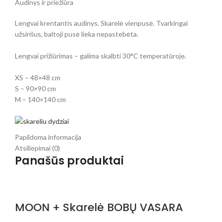
Audinys ir priežiūra
Lengvai krentantis audinys. Skarelė vienpusė. Tvarkingai
užsirišus, baltoji pusė lieka nepastebėta.
Lengvai prižiūrimas – galima skalbti 30°C temperatūroje.
XS – 48×48 cm
S – 90×90 cm
M – 140×140 cm
Papildoma informacija
Atsiliepimai (0)
Panašūs produktai
MOON + Skarelė BOBŲ VASARA