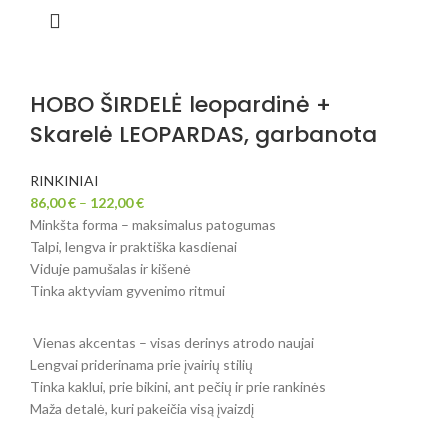
HOBO ŠIRDELĖ leopardinė +
Skarelė LEOPARDAS, garbanota
RINKINIAI
86,00
€
–
122,00
€
Minkšta forma – maksimalus patogumas
Talpi, lengva ir praktiška kasdienai
Viduje pamušalas ir kišenė
Tinka aktyviam gyvenimo ritmui
Vienas akcentas – visas derinys atrodo naujai
Lengvai priderinama prie įvairių stilių
Tinka kaklui, prie bikini, ant pečių ir prie rankinės
Maža detalė, kuri pakeičia visą įvaizdį