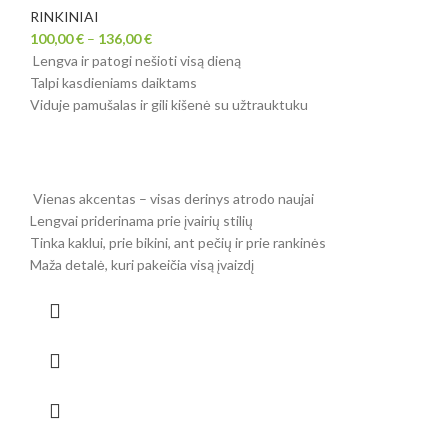
RINKINIAI
100,00
€
–
136,00
€
Lengva ir patogi nešioti visą dieną
Talpi kasdieniams daiktams
Viduje pamušalas ir gili kišenė su užtrauktuku
Vienas akcentas – visas derinys atrodo naujai
Lengvai priderinama prie įvairių stilių
Tinka kaklui, prie bikini, ant pečių ir prie rankinės
Maža detalė, kuri pakeičia visą įvaizdį