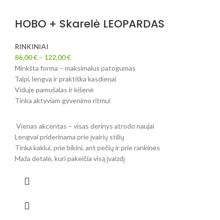
HOBO + Skarelė LEOPARDAS
RINKINIAI
86,00
€
–
122,00
€
Minkšta forma – maksimalus patogumas
Talpi, lengva ir praktiška kasdienai
Viduje pamušalas ir kišenė
Tinka aktyviam gyvenimo ritmui
Vienas akcentas – visas derinys atrodo naujai
Lengvai priderinama prie įvairių stilių
Tinka kaklui, prie bikini, ant pečių ir prie rankinės
Maža detalė, kuri pakeičia visą įvaizdį