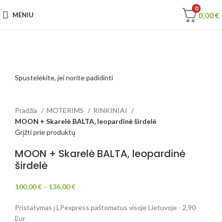
0
0,00
€
MENIU
Spustelėkite, jei norite padidinti
Pradžia
MOTERIMS
RINKINIAI
MOON + Skarelė BALTA, leopardinė širdelė
Grįžti prie produktų
MOON + Skarelė BALTA, leopardinė
širdelė
100,00
€
–
136,00
€
Pristatymas į LPexpress paštomatus visoje Lietuvoje - 2,90
Eur