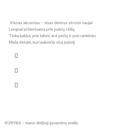
Vienas akcentas – visas derinys atrodo naujai
Lengvai priderinama prie įvairių stilių
Tinka kaklui, prie bikini, ant pečių ir prie rankinės
Maža detalė, kuri pakeičia visą įvaizdį
KŪRYBA – mano didžioji gyvenimo meilė.