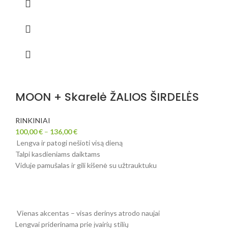
MOON + Skarelė ŽALIOS ŠIRDELĖS
RINKINIAI
100,00
€
–
136,00
€
Lengva ir patogi nešioti visą dieną
Talpi kasdieniams daiktams
Viduje pamušalas ir gili kišenė su užtrauktuku
Vienas akcentas – visas derinys atrodo naujai
Lengvai priderinama prie įvairių stilių