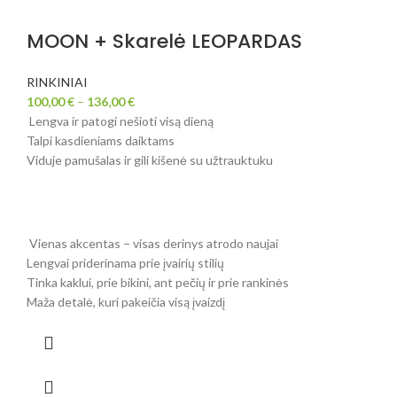
MOON + Skarelė LEOPARDAS
RINKINIAI
100,00
€
–
136,00
€
Lengva ir patogi nešioti visą dieną
Talpi kasdieniams daiktams
Viduje pamušalas ir gili kišenė su užtrauktuku
Vienas akcentas – visas derinys atrodo naujai
Lengvai priderinama prie įvairių stilių
Tinka kaklui, prie bikini, ant pečių ir prie rankinės
Maža detalė, kuri pakeičia visą įvaizdį