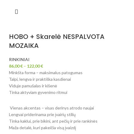
HOBO + Skarelė NESPALVOTA
MOZAIKA
RINKINIAI
86,00
€
–
122,00
€
Minkšta forma – maksimalus patogumas
Talpi, lengva ir praktiška kasdienai
Viduje pamušalas ir kišenė
Tinka aktyviam gyvenimo ritmui
Vienas akcentas – visas derinys atrodo naujai
Lengvai priderinama prie įvairių stilių
Tinka kaklui, prie bikini, ant pečių ir prie rankinės
Maža detalė, kuri pakeičia visą įvaizdį