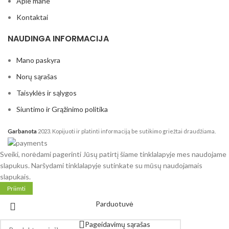
Apie mane
Kontaktai
NAUDINGA INFORMACIJA
Mano paskyra
Norų sąrašas
Taisyklės ir sąlygos
Siuntimo ir Grąžinimo politika
Garbanota
2023. Kopijuoti ir platinti informaciją be sutikimo griežtai draudžiama.
Sveiki, norėdami pagerinti Jūsų patirtį šiame tinklalapyje mes naudojame
slapukus. Naršydami tinklalapyje sutinkate su mūsų naudojamais
slapukais.
Priimti
Parduotuvė
Pageidavimų sąrašas