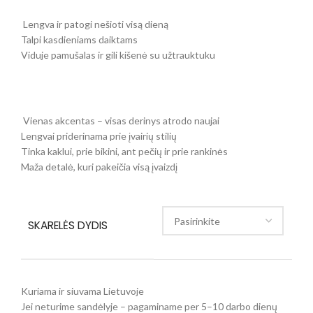
Lengva ir patogi nešioti visą dieną
Talpi kasdieniams daiktams
Viduje pamušalas ir gili kišenė su užtrauktuku
Vienas akcentas – visas derinys atrodo naujai
Lengvai priderinama prie įvairių stilių
Tinka kaklui, prie bikini, ant pečių ir prie rankinės
Maža detalė, kuri pakeičia visą įvaizdį
SKARELĖS DYDIS
Kuriama ir siuvama Lietuvoje
Jei neturime sandėlyje – pagaminame per 5–10 darbo dienų