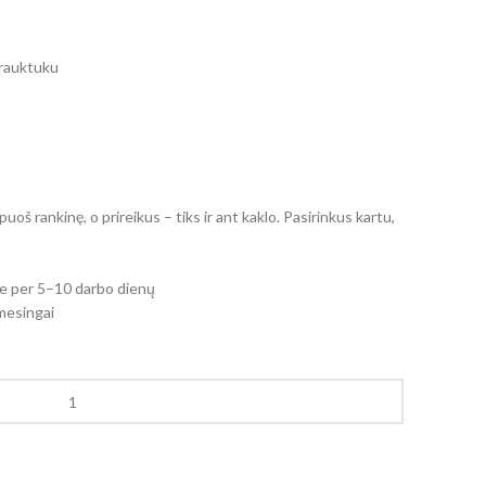
trauktuku
uoš rankinę, o prireikus – tiks ir ant kaklo. Pasirinkus kartu,
e per 5–10 darbo dienų
mesingai