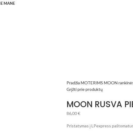
IE MANE
Pradžia
MOTERIMS
MOON rankinė
Grįžti prie produktų
MOON RUSVA PI
86,00
€
Pristatymas į LPexpress paštomatus 