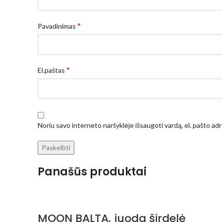
*
Pavadinimas
*
El.paštas
Noriu savo interneto naršyklėje išsaugoti vardą, el. pašto adre
Panašūs produktai
MOON BALTA, juoda širdelė