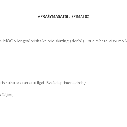
APRAŠYMAS
ATSILIEPIMAI (0)
m. MOON lengvai prisitaiko prie skirtingų derinių – nuo miesto laisvumo iki
uris sukurtas tarnauti ilgai. Išvaizda primena drobę.
 išėjimų.