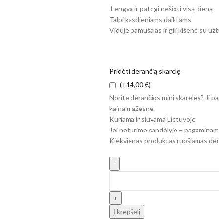
Lengva ir patogi nešioti visą dieną
Talpi kasdieniams daiktams
Viduje pamušalas ir gili kišenė su už
Pridėti derančią skarelę
(+14,00 €)
Norite derančios mini skarelės? Ji pap
kaina mažesnė.
Kuriama ir siuvama Lietuvoje
Jei neturime sandėlyje – pagaminam
Kiekvienas produktas ruošiamas dė
Į krepšelį