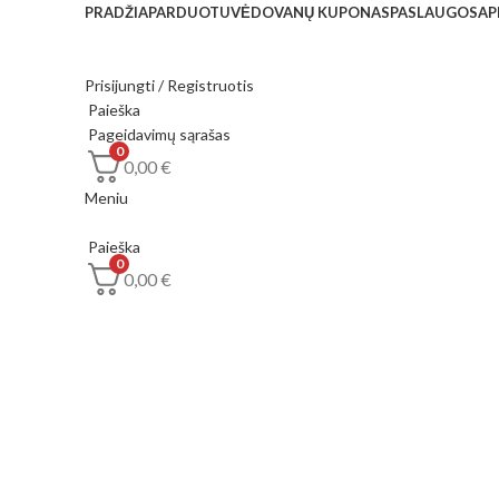
PRADŽIA
PARDUOTUVĖ
DOVANŲ KUPONAS
PASLAUGOS
AP
Prisijungti / Registruotis
Paieška
Pageidavimų sąrašas
0
0,00
€
Meniu
Paieška
0
0,00
€