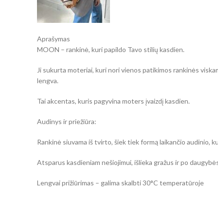
Aprašymas
MOON – rankinė, kuri papildo Tavo stilių kasdien.
Ji sukurta moteriai, kuri nori vienos patikimos rankinės viska
lengva.
Tai akcentas, kuris pagyvina moters įvaizdį kasdien.
Audinys ir priežiūra:
Rankinė siuvama iš tvirto, šiek tiek formą laikančio audinio, k
Atsparus kasdieniam nešiojimui, išlieka gražus ir po daugybės
Lengvai prižiūrimas – galima skalbti 30°C temperatūroje