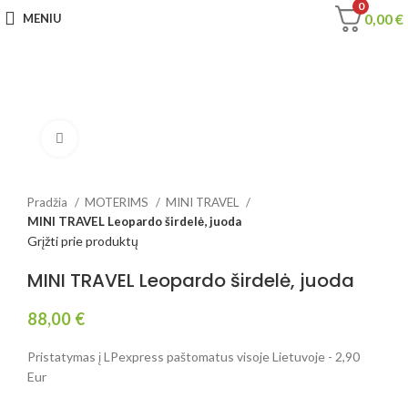
0
0,00
€
MENIU
Spustelėkite, jei norite padidinti
Pradžia
MOTERIMS
MINI TRAVEL
MINI TRAVEL Leopardo širdelė, juoda
Grįžti prie produktų
MINI TRAVEL Leopardo širdelė, juoda
88,00
€
Pristatymas į LPexpress paštomatus visoje Lietuvoje - 2,90
Eur