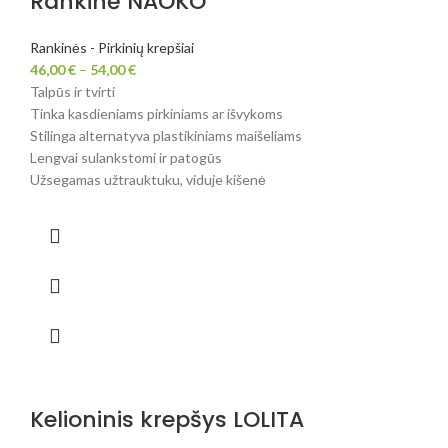
Rankinė NAOKO
Rankinės - Pirkinių krepšiai
46,00
€
–
54,00
€
Talpūs ir tvirti
Tinka kasdieniams pirkiniams ar išvykoms
Stilinga alternatyva plastikiniams maišeliams
Lengvai sulankstomi ir patogūs
Užsegamas užtrauktuku, viduje kišenė
Kelioninis krepšys LOLITA