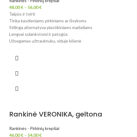
Rankinės - Pirkinių krepšiai
48,00
€
–
56,00
€
Talpūs ir tvirti
Tinka kasdieniams pirkiniams ar išvykoms
Stilinga alternatyva plastikiniams maišeliams
Lengvai sulankstomi ir patogūs
Užsegamas užtrauktuku, viduje kišenė
Rankinė VERONIKA, geltona
Rankinės - Pirkinių krepšiai
46,00
€
–
54,00
€