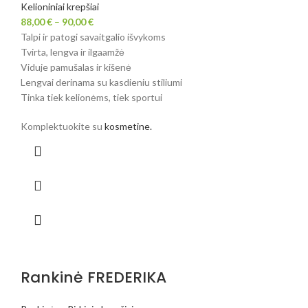
Kelioniniai krepšiai
88,00
€
–
90,00
€
Talpi ir patogi savaitgalio išvykoms
Tvirta, lengva ir ilgaamžė
Viduje pamušalas ir kišenė
Lengvai derinama su kasdieniu stiliumi
Tinka tiek kelionėms, tiek sportui
Komplektuokite su
kosmetine.
Rankinė FREDERIKA