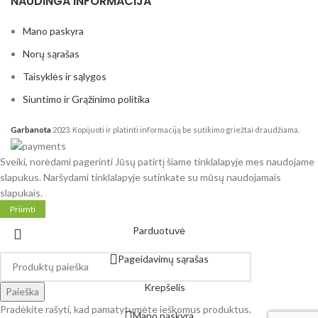
NAUDINGA INFORMACIJA
Mano paskyra
Norų sąrašas
Taisyklės ir sąlygos
Siuntimo ir Grąžinimo politika
Garbanota
2023. Kopijuoti ir platinti informaciją be sutikimo griežtai draudžiama.
Sveiki, norėdami pagerinti Jūsų patirtį šiame tinklalapyje mes naudojame
slapukus. Naršydami tinklalapyje sutinkate su mūsų naudojamais
slapukais.
Priimti
Parduotuvė
Pageidavimų sąrašas
Krepšelis
Paieška
Pradėkite rašyti, kad pamatytumėte ieškomus produktus.
Mano paskyra