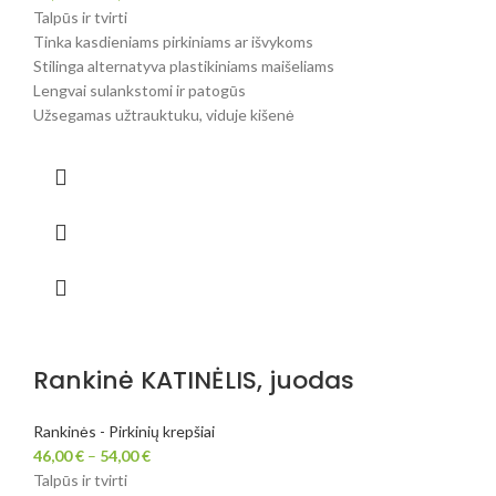
Talpūs ir tvirti
Tinka kasdieniams pirkiniams ar išvykoms
Stilinga alternatyva plastikiniams maišeliams
Lengvai sulankstomi ir patogūs
Užsegamas užtrauktuku, viduje kišenė
Rankinė KATINĖLIS, juodas
Rankinės - Pirkinių krepšiai
46,00
€
–
54,00
€
Talpūs ir tvirti