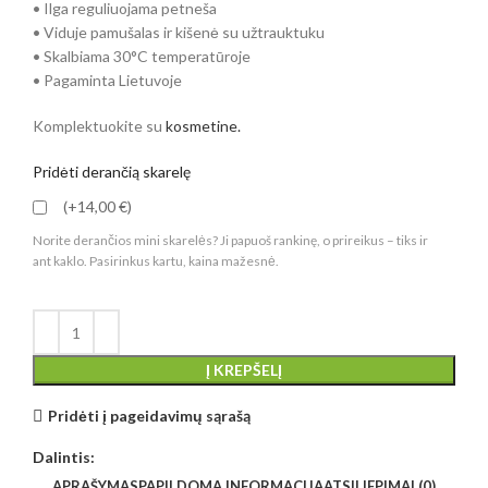
• Ilga reguliuojama petneša
• Viduje pamušalas ir kišenė su užtrauktuku
• Skalbiama 30°C temperatūroje
• Pagaminta Lietuvoje
Komplektuokite su
kosmetine.
Pridėti derančią skarelę
(+14,00 €)
Norite derančios mini skarelės? Ji papuoš rankinę, o prireikus – tiks ir
ant kaklo. Pasirinkus kartu, kaina mažesnė.
Į KREPŠELĮ
Pridėti į pageidavimų sąrašą
Dalintis:
APRAŠYMAS
PAPILDOMA INFORMACIJA
ATSILIEPIMAI (0)