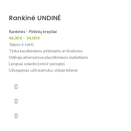
Rankinė UNDINĖ
Rankinės - Pirkinių krepšiai
46,00
€
–
54,00
€
Talpūs ir tvirti
Tinka kasdieniams pirkiniams ar išvykoms
Stilinga alternatyva plastikiniams maišeliams
Lengvai sulankstomi ir patogūs
Užsegamas užtrauktuku, viduje kišenė