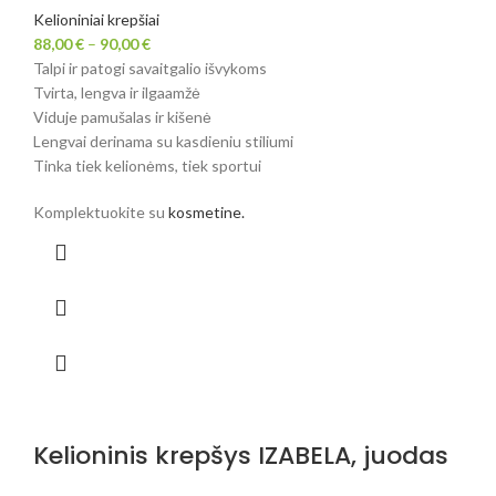
Kelioniniai krepšiai
88,00
€
–
90,00
€
Talpi ir patogi savaitgalio išvykoms
Tvirta, lengva ir ilgaamžė
Viduje pamušalas ir kišenė
Lengvai derinama su kasdieniu stiliumi
Tinka tiek kelionėms, tiek sportui
Komplektuokite su
kosmetine.
Kelioninis krepšys IZABELA, juodas