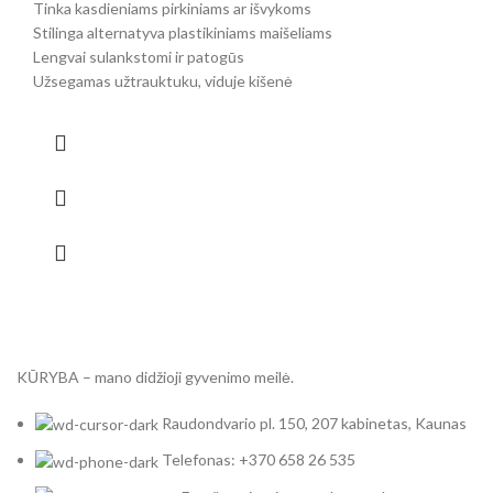
Tinka kasdieniams pirkiniams ar išvykoms
Stilinga alternatyva plastikiniams maišeliams
Lengvai sulankstomi ir patogūs
Užsegamas užtrauktuku, viduje kišenė
KŪRYBA – mano didžioji gyvenimo meilė.
Raudondvario pl. 150, 207 kabinetas, Kaunas
Telefonas: +370 658 26 535