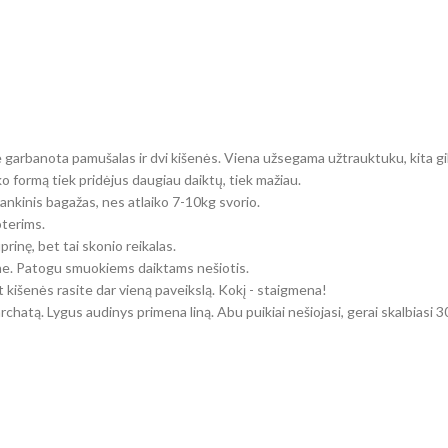
 garbanota pamušalas ir dvi kišenės. Viena užsegama užtrauktuku, kita gili 
o formą tiek pridėjus daugiau daiktų, tiek mažiau.
 rankinis bagažas, nes atlaiko 7-10kg svorio.
oterims.
prinę, bet tai skonio reikalas.
e. Patogu smuokiems daiktams nešiotis.
 kišenės rasite dar vieną paveikslą. Kokį - staigmena!
chatą. Lygus audinys primena liną. Abu puikiai nešiojasi, gerai skalbiasi 3