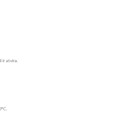
ir atvira.
0°C.