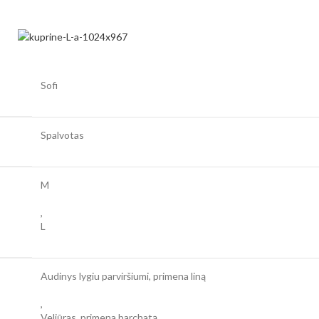
Sofi
Spalvotas
M
,
L
Audinys lygiu parviršiumi, primena liną
,
Veliūras, primena barchatą