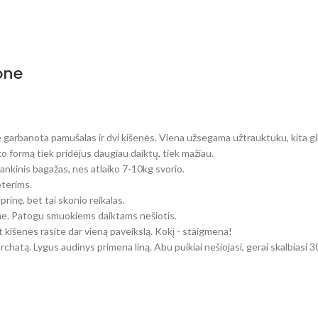
one
 garbanota pamušalas ir dvi kišenės. Viena užsegama užtrauktuku, kita gili 
o formą tiek pridėjus daugiau daiktų, tiek mažiau.
 rankinis bagažas, nes atlaiko 7-10kg svorio.
oterims.
prinę, bet tai skonio reikalas.
e. Patogu smuokiems daiktams nešiotis.
 kišenės rasite dar vieną paveikslą. Kokį - staigmena!
chatą. Lygus audinys primena liną. Abu puikiai nešiojasi, gerai skalbiasi 3