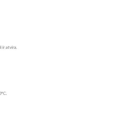
ir atvira.
0°C.