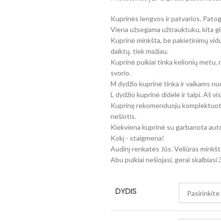
Kuprinės lengvos ir patvarios. Patogi
Viena užsegama užtrauktuku, kita gili 
Kuprinė minkšta, be pakietinimų vidu
daiktų, tiek mažiau.
Kuprinė puikiai tinka kelionių metu, 
svorio.
M dydžio kuprinė tinka ir vaikams n
L dydžio kuprinė didelė ir talpi. Aš v
Kuprinę rekomenduoju komplektuot
nešiotis.
Kiekviena kuprinė su garbanota autor
Kokį - staigmena!
Audinį renkatės Jūs. Veliūras minkšt
Abu puikiai nešiojasi, gerai skalbiasi
DYDIS