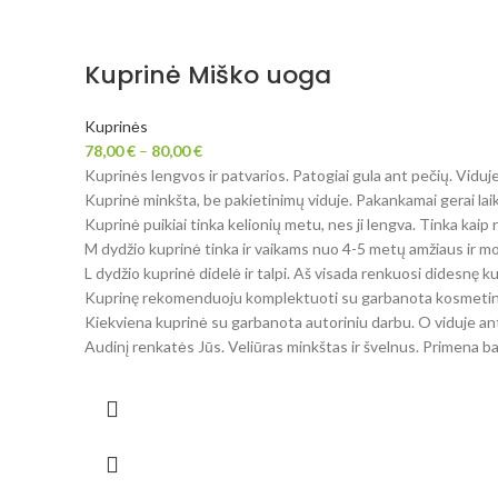
Kuprinė Miško uoga
Kuprinės
78,00
€
–
80,00
€
Kuprinės lengvos ir patvarios. Patogiai gula ant pečių. Viduje
Kuprinė minkšta, be pakietinimų viduje. Pakankamai gerai laik
Kuprinė puikiai tinka kelionių metu, nes ji lengva. Tinka kaip
M dydžio kuprinė tinka ir vaikams nuo 4-5 metų amžiaus ir m
L dydžio kuprinė didelė ir talpi. Aš visada renkuosi didesnę ku
Kuprinę rekomenduoju komplektuoti su garbanota kosmetin
Kiekviena kuprinė su garbanota autoriniu darbu. O viduje ant
Audinį renkatės Jūs. Veliūras minkštas ir švelnus. Primena bar