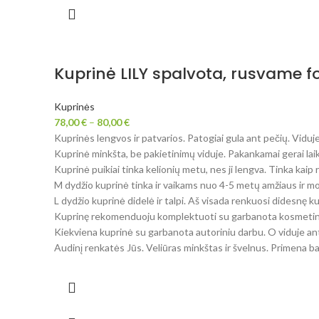
Kuprinė LILY spalvota, rusvame f
Kuprinės
78,00
€
–
80,00
€
Kuprinės lengvos ir patvarios. Patogiai gula ant pečių. Viduje
Kuprinė minkšta, be pakietinimų viduje. Pakankamai gerai laik
Kuprinė puikiai tinka kelionių metu, nes ji lengva. Tinka kaip
M dydžio kuprinė tinka ir vaikams nuo 4-5 metų amžiaus ir m
L dydžio kuprinė didelė ir talpi. Aš visada renkuosi didesnę ku
Kuprinę rekomenduoju komplektuoti su garbanota kosmetin
Kiekviena kuprinė su garbanota autoriniu darbu. O viduje ant
Audinį renkatės Jūs. Veliūras minkštas ir švelnus. Primena bar