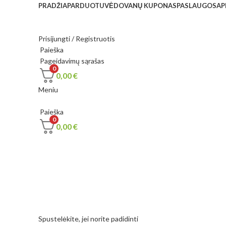
PRADŽIA
PARDUOTUVĖ
DOVANŲ KUPONAS
PASLAUGOS
AP
Prisijungti / Registruotis
Paieška
Pageidavimų sąrašas
0
0,00
€
Meniu
Paieška
0
0,00
€
Spustelėkite, jei norite padidinti