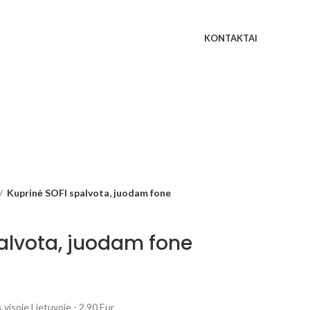
KONTAKTAI
Kuprinė SOFI spalvota, juodam fone
alvota, juodam fone
visoje Lietuvoje - 2,90 Eur