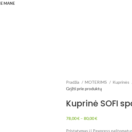
IE MANE
Pradžia
MOTERIMS
Kuprinės
Grįžti prie produktų
Kuprinė SOFI sp
78,00
€
–
80,00
€
Pristatymas į LPexpress paštomatus 