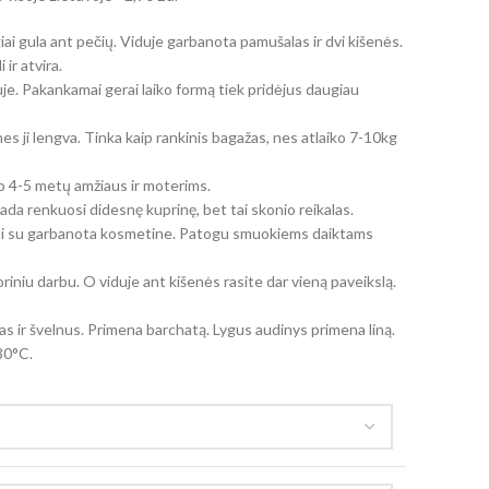
ai gula ant pečių. Viduje garbanota pamušalas ir dvi kišenės.
ir atvira.
je. Pakankamai gerai laiko formą tiek pridėjus daugiau
nes ji lengva. Tinka kaip rankinis bagažas, nes atlaiko 7-10kg
uo 4-5 metų amžiaus ir moterims.
isada renkuosi didesnę kuprinę, bet tai skonio reikalas.
i su garbanota kosmetine. Patogu smuokiems daiktams
iniu darbu. O viduje ant kišenės rasite dar vieną paveikslą.
as ir švelnus. Primena barchatą. Lygus audinys primena liną.
 30°C.