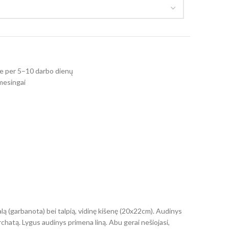
e per 5–10 darbo dienų
mesingai
lą (garbanota) bei talpią, vidinę kišenę (20x22cm). Audinys
rchatą. Lygus audinys primena liną. Abu gerai nešiojasi,