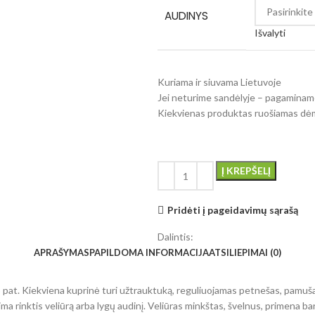
AUDINYS
Išvalyti
Kuriama ir siuvama Lietuvoje
Jei neturime sandėlyje – pagaminam
Kiekvienas produktas ruošiamas dė
Į KREPŠELĮ
Pridėti į pageidavimų sąrašą
Dalintis:
APRAŠYMAS
PAPILDOMA INFORMACIJA
ATSILIEPIMAI (0)
p pat. Kiekviena kuprinė turi užtrauktuką, reguliuojamas petnešas, pamuša
ima rinktis veliūrą arba lygų audinį. Veliūras minkštas, švelnus, primena ba