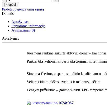
Į krepšelį
Pridėti į pageidavimų sąrašą
Dalintis:
Aprašymas
Papildoma informacija
Atsiliepimai (0)
Aprašymas
Juosmens rankinė sukurta aktyviai dienai – kai noris
Puikiai tiks kelionėms, pasivaikščiojimams, renginia
Siuvama iš tvirto, atsparaus audinio kasdieniam naud
Veliūras itin minkštas, švelnus ir malonus liečiant.
Lengvai prižiūrima – galima skalbti 30°C temperatūro