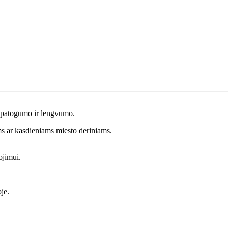
i patogumo ir lengvumo.
ms ar kasdieniams miesto deriniams.
ojimui.
je.