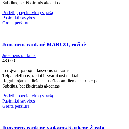
Subtilus, bet išskirtinis akcentas
Pridėti į pageidavimų sąrašą
Pasirinkti savybes
Greita peržiūra
Juosmens rankinė MARGO, rožinė
Juosmens rankinės
48,00
€
Lengva ir patogi – laisvoms rankoms
Telpa telefonas, raktai ir svarbiausi daiktai
Reguliuojamas dirželis – nešiok ant liemens ar per petį
Subtilus, bet išskirtinis akcentas
Pridėti į pageidavimų sąrašą
Pasirinkti savybes
Greita peržiūra
Juosmens rankinė vaikams Karlienė Žirafa