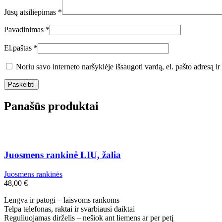
Jūsų atsiliepimas
*
Pavadinimas
*
El.paštas
*
Noriu savo interneto naršyklėje išsaugoti vardą, el. pašto adresą ir 
Panašūs produktai
Juosmens rankinė LIU, žalia
Juosmens rankinės
48,00
€
Lengva ir patogi – laisvoms rankoms
Telpa telefonas, raktai ir svarbiausi daiktai
Reguliuojamas dirželis – nešiok ant liemens ar per petį