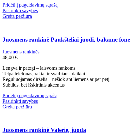
Pridėti į pageidavimų sąrašą
Pasirinkti savybes
Greita peržiūra
Juosmens rankinė Paukšteliai juodi, baltame fone
Juosmens rankinės
48,00
€
Lengva ir patogi – laisvoms rankoms
Telpa telefonas, raktai ir svarbiausi daiktai
Reguliuojamas dirželis – nešiok ant liemens ar per petį
Subtilus, bet išskirtinis akcentas
Pridėti į pageidavimų sąrašą
Pasirinkti savybes
Greita peržiūra
Juosmens rankinė Valerie, juoda