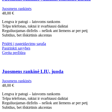
Juosmens rankinės
48,00
€
Lengva ir patogi – laisvoms rankoms
Telpa telefonas, raktai ir svarbiausi daiktai
Reguliuojamas dirželis – nešiok ant liemens ar per petį
Subtilus, bet išskirtinis akcentas
Pridėti į pageidavimų sąrašą
Pasirinkti savybes
Greita peržiūra
Juosmens rankinė LIU, juoda
Juosmens rankinės
48,00
€
Lengva ir patogi – laisvoms rankoms
Telpa telefonas, raktai ir svarbiausi daiktai
Reguliuojamas dirželis – nešiok ant liemens ar per petį
Subtilus, bet išskirtinis akcentas