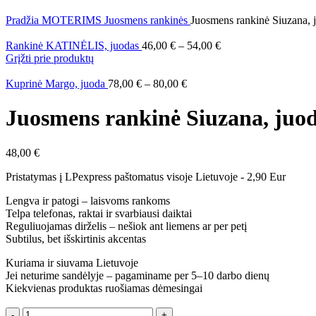
Pradžia
MOTERIMS
Juosmens rankinės
Juosmens rankinė Siuzana, 
Rankinė KATINĖLIS, juodas
46,00
€
–
54,00
€
Grįžti prie produktų
Kuprinė Margo, juoda
78,00
€
–
80,00
€
Juosmens rankinė Siuzana, juo
48,00
€
Pristatymas į LPexpress paštomatus visoje Lietuvoje - 2,90 Eur
Lengva ir patogi – laisvoms rankoms
Telpa telefonas, raktai ir svarbiausi daiktai
Reguliuojamas dirželis – nešiok ant liemens ar per petį
Subtilus, bet išskirtinis akcentas
Kuriama ir siuvama Lietuvoje
Jei neturime sandėlyje – pagaminame per 5–10 darbo dienų
Kiekvienas produktas ruošiamas dėmesingai