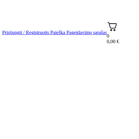
Prisijungti / Registruotis
Paieška
Pageidavimų sąrašas
0
0,00
€